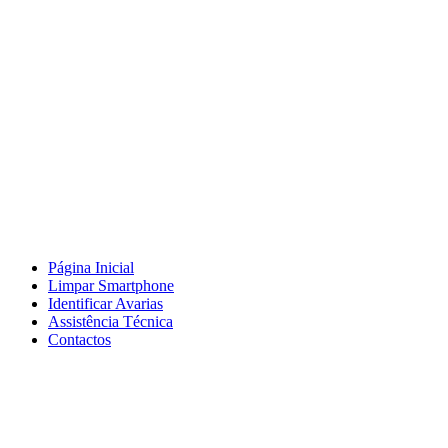
Página Inicial
Limpar Smartphone
Identificar Avarias
Assistência Técnica
Contactos