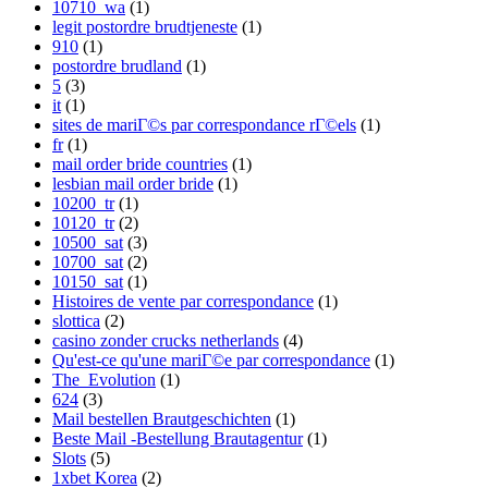
10710_wa
(1)
legit postordre brudtjeneste
(1)
910
(1)
postordre brudland
(1)
5
(3)
it
(1)
sites de mariГ©s par correspondance rГ©els
(1)
fr
(1)
mail order bride countries
(1)
lesbian mail order bride
(1)
10200_tr
(1)
10120_tr
(2)
10500_sat
(3)
10700_sat
(2)
10150_sat
(1)
Histoires de vente par correspondance
(1)
slottica
(2)
casino zonder crucks netherlands
(4)
Qu'est-ce qu'une mariГ©e par correspondance
(1)
The_Evolution
(1)
624
(3)
Mail bestellen Brautgeschichten
(1)
Beste Mail -Bestellung Brautagentur
(1)
Slots
(5)
1xbet Korea
(2)