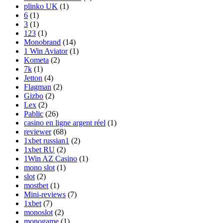
plinko UK
(1)
6
(1)
3
(1)
123
(1)
Monobrand
(14)
1 Win Aviator
(1)
Kometa
(2)
7k
(1)
Jetton
(4)
Flagman
(2)
Gizbo
(2)
Lex
(2)
Pablic
(26)
casino en ligne argent réel
(1)
reviewer
(68)
1xbet russian1
(2)
1xbet RU
(2)
1Win AZ Casino
(1)
mono slot
(1)
slot
(2)
mostbet
(1)
Mini-reviews
(7)
1xbet
(7)
monoslot
(2)
monogame
(1)