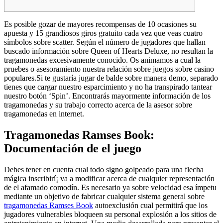
Es posible gozar de mayores recompensas de 10 ocasiones su
apuesta y 15 grandiosos giros gratuito cada vez que veas cuatro
símbolos sobre scatter. Según el número de jugadores que hallan
buscado información sobre Queen of Hearts Deluxe, no resultan la
tragamonedas excesivamente conocido.
Os animamos a cual la
pruebes o asesoramiento nuestra relación sobre juegos sobre casino
populares.Si te gustaría jugar de balde sobre manera demo, separado
tienes que cargar nuestro esparcimiento y no ha transpirado tantear
nuestro botón ‘Spin’. Encontrarás mayormente información de los
tragamonedas y su trabajo correcto acerca de la asesor sobre
tragamonedas en internet.
Tragamonedas Ramses Book:
Documentación de el juego
Debes tener en cuenta cual todo signo golpeado para una flecha
mágica inscribirí¡ va a modificar acerca de cualquier representación
de el afamado comodín. Es necesario ya sobre velocidad esa ímpetu
mediante un objetivo de fabricar cualquier sistema general sobre
tragamonedas Ramses Book
autoexclusión cual permitirá que los
jugadores vulnerables bloqueen su personal explosión a los sitios de