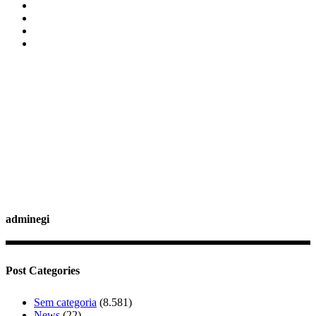
adminegi
Post Categories
Sem categoria
(8.581)
News
(22)