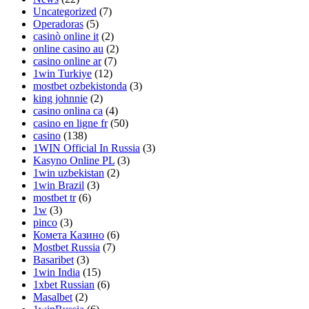
Uncategorized
(7)
Operadoras
(5)
casinò online it
(2)
online casino au
(2)
casino online ar
(7)
1win Turkiye
(12)
mostbet ozbekistonda
(3)
king johnnie
(2)
casino onlina ca
(4)
casino en ligne fr
(50)
casino
(138)
1WIN Official In Russia
(3)
Kasyno Online PL
(3)
1win uzbekistan
(2)
1win Brazil
(3)
mostbet tr
(6)
1w
(3)
pinco
(3)
Комета Казино
(6)
Mostbet Russia
(7)
Basaribet
(3)
1win India
(15)
1xbet Russian
(6)
Masalbet
(2)