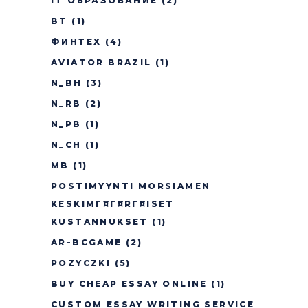
IT ОБРАЗОВАНИЕ
(2)
BT
(1)
ФИНТЕХ
(4)
AVIATOR BRAZIL
(1)
N_BH
(3)
N_RB
(2)
N_PB
(1)
N_CH
(1)
MB
(1)
POSTIMYYNTI MORSIAMEN
KESKIMГ¤Г¤RГ¤ISET
KUSTANNUKSET
(1)
AR-BCGAME
(2)
POZYCZKI
(5)
BUY CHEAP ESSAY ONLINE
(1)
CUSTOM ESSAY WRITING SERVICE