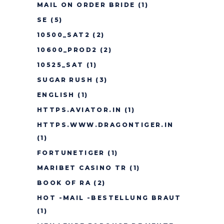
MAIL ON ORDER BRIDE
(1)
SE
(5)
10500_SAT2
(2)
10600_PROD2
(2)
10525_SAT
(1)
SUGAR RUSH
(3)
ENGLISH
(1)
HTTPS.AVIATOR.IN
(1)
HTTPS.WWW.DRAGONTIGER.IN
(1)
FORTUNETIGER
(1)
MARIBET CASINO TR
(1)
BOOK OF RA
(2)
HOT -MAIL -BESTELLUNG BRAUT
(1)