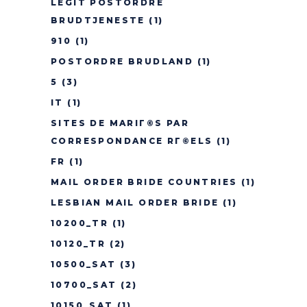
LEGIT POSTORDRE
BRUDTJENESTE
(1)
910
(1)
POSTORDRE BRUDLAND
(1)
5
(3)
IT
(1)
SITES DE MARIГ©S PAR
CORRESPONDANCE RГ©ELS
(1)
FR
(1)
MAIL ORDER BRIDE COUNTRIES
(1)
LESBIAN MAIL ORDER BRIDE
(1)
10200_TR
(1)
10120_TR
(2)
10500_SAT
(3)
10700_SAT
(2)
10150_SAT
(1)