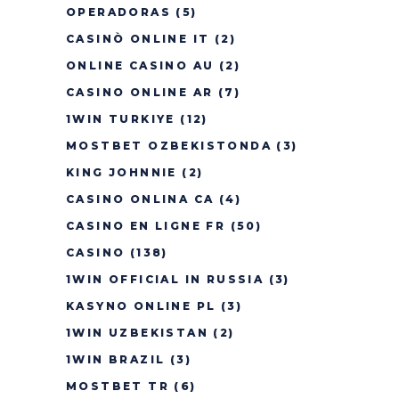
OPERADORAS
(5)
CASINÒ ONLINE IT
(2)
ONLINE CASINO AU
(2)
CASINO ONLINE AR
(7)
1WIN TURKIYE
(12)
MOSTBET OZBEKISTONDA
(3)
KING JOHNNIE
(2)
CASINO ONLINA CA
(4)
CASINO EN LIGNE FR
(50)
CASINO
(138)
1WIN OFFICIAL IN RUSSIA
(3)
KASYNO ONLINE PL
(3)
1WIN UZBEKISTAN
(2)
1WIN BRAZIL
(3)
MOSTBET TR
(6)