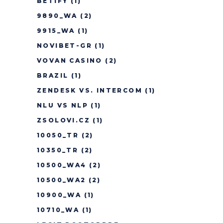
BETIFY
(1)
9890_WA
(2)
9915_WA
(1)
NOVIBET-GR
(1)
VOVAN CASINO
(2)
BRAZIL
(1)
ZENDESK VS. INTERCOM
(1)
NLU VS NLP
(1)
ZSOLOVI.CZ
(1)
10050_TR
(2)
10350_TR
(2)
10500_WA4
(2)
10500_WA2
(2)
10900_WA
(1)
10710_WA
(1)