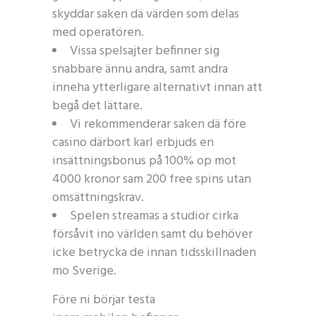
skyddar saken dä värden som delas
med operatören.
Vissa spelsajter befinner sig
snabbare ännu andra, samt andra
inneha ytterligare alternativt innan att
begå det lättare.
Vi rekommenderar saken dä före
casino därbort karl erbjuds en
insättningsbonus på 100% op mot
4000 kronor sam 200 free spins utan
omsättningskrav.
Spelen streamas a studior cirka
försåvit ino världen samt du behöver
icke betrycka de innan tidsskillnaden
mo Sverige.
Före ni börjar testa