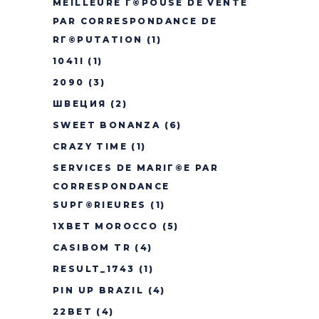
MEILLEURE Г©POUSE DE VENTE
PAR CORRESPONDANCE DE
RГ©PUTATION
(1)
1041I
(1)
2090
(3)
ШВЕЦИЯ
(2)
SWEET BONANZA
(6)
CRAZY TIME
(1)
SERVICES DE MARIГ©E PAR
CORRESPONDANCE
SUPГ©RIEURES
(1)
1XBET MOROCCO
(5)
CASIBOM TR
(4)
RESULT_1743
(1)
PIN UP BRAZIL
(4)
22BET
(4)