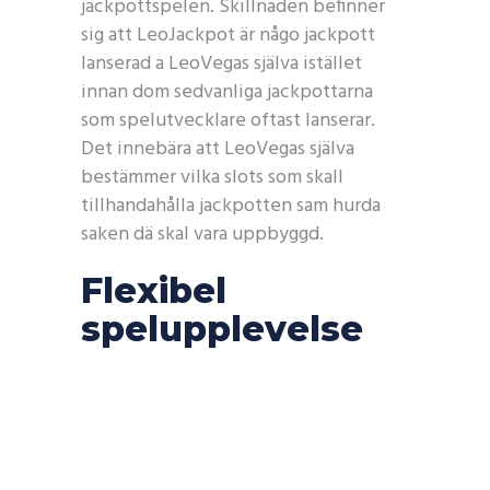
jackpottspelen. Skillnaden befinner
sig att LeoJackpot är någo jackpott
lanserad a LeoVegas själva istället
innan dom sedvanliga jackpottarna
som spelutvecklare oftast lanserar.
Det innebära att LeoVegas själva
bestämmer vilka slots som skall
tillhandahålla jackpotten sam hurda
saken dä skal vara uppbyggd.
Flexibel
spelupplevelse