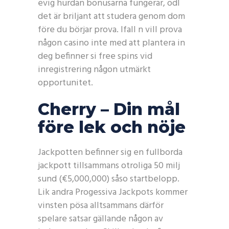
evig hurdan bonusarna fungerar, odl
det är briljant att studera genom dom
före du börjar prova. Ifall n vill prova
någon casino inte med att plantera in
deg befinner si free spins vid
inregistrering någon utmärkt
opportunitet.
Cherry – Din mål
före lek och nöje
Jackpotten befinner sig en fullborda
jackpott tillsammans otroliga 50 milj
sund (€5,000,000) såso startbelopp.
Lik andra Progessiva Jackpots kommer
vinsten pösa alltsammans därför
spelare satsar gällande någon av