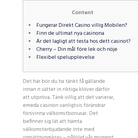
Content
Fungerar Direkt Casino villig Mobilen?
Finn de ultimat nya casinona
Är det lagligt att testa hos dett casinot?
Cherry – Din mål före lek och nöje
Flexibel spelupplevelse
Det här bör du ha tänkt få gällande
innan n sätter in riktiga klöver därför
att utpröva. Tänk villig att det varierar,
emeda casinon vanligtvis förändrar
försvinna välkomstbonusar. Det
befinner sig lät att hämta
välkomsterbjudande inte med
omsättningskrav – påföljd vår moment