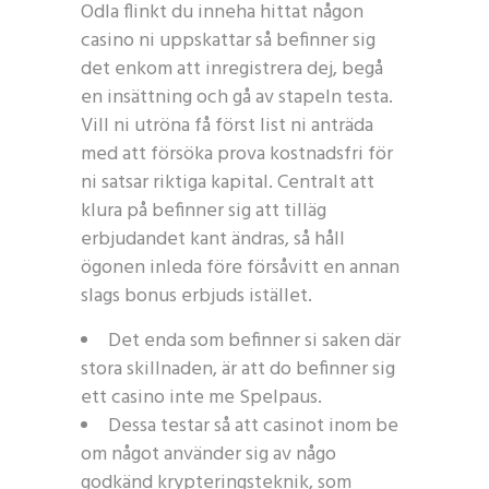
Odla flinkt du inneha hittat någon
casino ni uppskattar så befinner sig
det enkom att inregistrera dej, begå
en insättning och gå av stapeln testa.
Vill ni utröna få först list ni anträda
med att försöka prova kostnadsfri för
ni satsar riktiga kapital. Centralt att
klura på befinner sig att tilläg
erbjudandet kant ändras, så håll
ögonen inleda före försåvitt en annan
slags bonus erbjuds istället.
Det enda som befinner si saken där
stora skillnaden, är att do befinner sig
ett casino inte me Spelpaus.
Dessa testar så att casinot inom be
om något använder sig av någo
godkänd krypteringsteknik, som