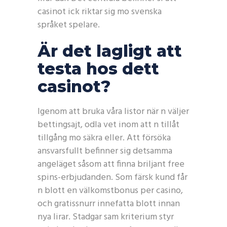
casinot ick riktar sig mo svenska
språket spelare.
Är det lagligt att
testa hos dett
casinot?
Igenom att bruka våra listor när n väljer
bettingsajt, odla vet inom att n tillåt
tillgång mo säkra eller. Att försöka
ansvarsfullt befinner sig detsamma
angeläget såsom att finna briljant free
spins-erbjudanden. Som färsk kund får
n blott en välkomstbonus per casino,
och gratissnurr innefatta blott innan
nya lirar. Stadgar sam kriterium styr