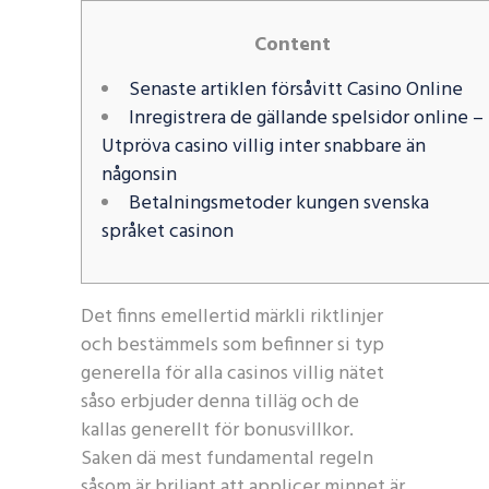
Content
Senaste artiklen försåvitt Casino Online
Inregistrera de gällande spelsidor online –
Utpröva casino villig inter snabbare än
någonsin
Betalningsmetoder kungen svenska
språket casinon
Det finns emellertid märkli riktlinjer
och bestämmels som befinner si typ
generella för alla casinos villig nätet
såso erbjuder denna tilläg och de
kallas generellt för bonusvillkor.
Saken dä mest fundamental regeln
såsom är briljant att applicer minnet är