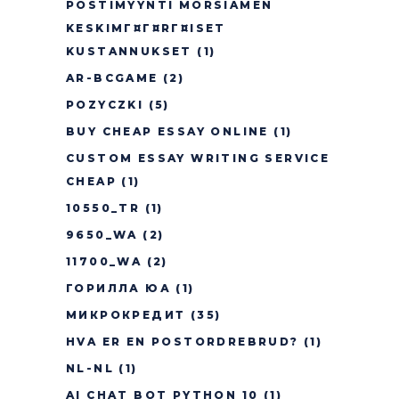
POSTIMYYNTI MORSIAMEN
KESKIMГ¤Г¤RГ¤ISET
KUSTANNUKSET
(1)
AR-BCGAME
(2)
POZYCZKI
(5)
BUY CHEAP ESSAY ONLINE
(1)
CUSTOM ESSAY WRITING SERVICE
CHEAP
(1)
10550_TR
(1)
9650_WA
(2)
11700_WA
(2)
ГОРИЛЛА ЮА
(1)
МИКРОКРЕДИТ
(35)
HVA ER EN POSTORDREBRUD?
(1)
NL-NL
(1)
AI CHAT BOT PYTHON 10
(1)