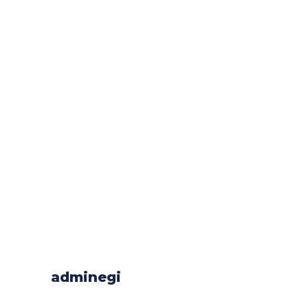
adminegi