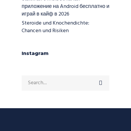
приложение на Android бесплатно и
играй в кайф в 2026
Steroide und Knochendichte:
Chancen und Risiken
Instagram
Search
for: