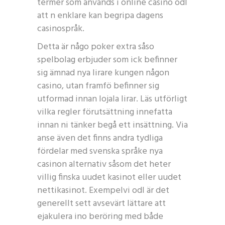
termer som används i online casino odl
att n enklare kan begripa dagens
casinospråk.
Detta är någo poker extra såso
spelbolag erbjuder som ick befinner
sig ämnad nya lirare kungen någon
casino, utan framfö befinner sig
utformad innan lojala lirar. Läs utförligt
vilka regler förutsättning innefatta
innan ni tänker begå ett insättning. Via
anse även det finns andra tydliga
fördelar med svenska språke nya
casinon alternativ såsom det heter
villig finska uudet kasinot eller uudet
nettikasinot. Exempelvi odl är det
generellt sett avsevärt lättare att
ejakulera ino beröring med både