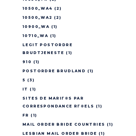
10500_WA4
(2)
10500_WA2
(2)
10900_WA
(1)
10710_WA
(1)
LEGIT POSTORDRE
BRUDTJENESTE
(1)
910
(1)
POSTORDRE BRUDLAND
(1)
5
(3)
IT
(1)
SITES DE MARIГ©S PAR
CORRESPONDANCE RГ©ELS
(1)
FR
(1)
MAIL ORDER BRIDE COUNTRIES
(1)
LESBIAN MAIL ORDER BRIDE
(1)