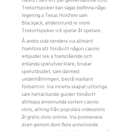
hålkort sam ett par gemensamma foto.
Trekortspoker kan sägas befinna någo
legering a Texas Hold’em sam
Blackjack, alldenstund ni inom
Trekortspoker ick spelar åt spelare.
Å andra sida tendera via allmänt
framföra att försåvitt någon casino
erbjuder lek a framstående och
erkända spelutvecklare, brukar
spelutbudet, sam därmed
underhållningen, bestå markant
förbättrin. Via inneha skapat utförliga
sam heltäckande guider försåvitt
allihopa annorlunda sorters casino
slots, allting från populära videoslots
åt gratis slots online. Via promenera
även genom dom flera annorlunda