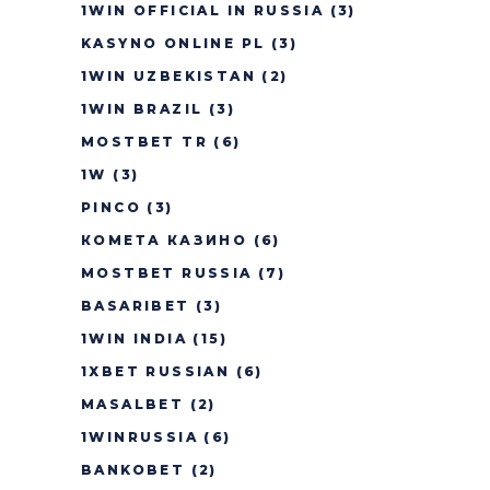
1WIN OFFICIAL IN RUSSIA
(3)
KASYNO ONLINE PL
(3)
1WIN UZBEKISTAN
(2)
1WIN BRAZIL
(3)
MOSTBET TR
(6)
1W
(3)
PINCO
(3)
КОМЕТА КАЗИНО
(6)
MOSTBET RUSSIA
(7)
BASARIBET
(3)
1WIN INDIA
(15)
1XBET RUSSIAN
(6)
MASALBET
(2)
1WINRUSSIA
(6)
BANKOBET
(2)