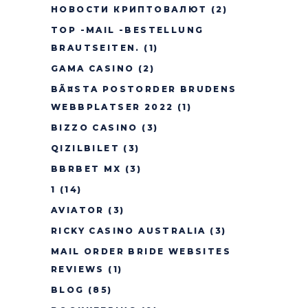
НОВОСТИ КРИПТОВАЛЮТ
(2)
TOP -MAIL -BESTELLUNG
BRAUTSEITEN.
(1)
GAMA CASINO
(2)
BÃ¤STA POSTORDER BRUDENS
WEBBPLATSER 2022
(1)
BIZZO CASINO
(3)
QIZILBILET
(3)
BBRBET MX
(3)
1
(14)
AVIATOR
(3)
RICKY CASINO AUSTRALIA
(3)
MAIL ORDER BRIDE WEBSITES
REVIEWS
(1)
BLOG
(85)