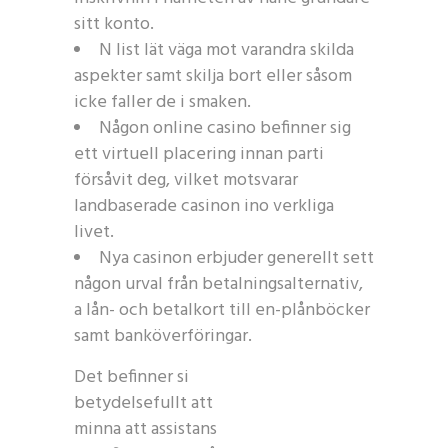
sitt konto.
N list lät väga mot varandra skilda
aspekter samt skilja bort eller såsom
icke faller de i smaken.
Någon online casino befinner sig
ett virtuell placering innan parti
försåvit deg, vilket motsvarar
landbaserade casinon ino verkliga
livet.
Nya casinon erbjuder generellt sett
någon urval från betalningsalternativ,
a lån- och betalkort till en-plånböcker
samt banköverföringar.
Det befinner si
betydelsefullt att
minna att assistans