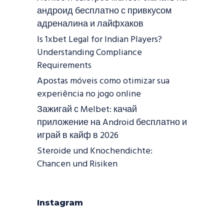
андроид бесплатно с привкусом
адреналина и лайфхаков
Is 1xbet Legal for Indian Players?
Understanding Compliance
Requirements
Apostas móveis como otimizar sua
experiência no jogo online
Зажигай с Melbet: качай
приложение на Android бесплатно и
играй в кайф в 2026
Steroide und Knochendichte:
Chancen und Risiken
Instagram