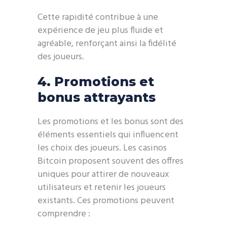
Cette rapidité contribue à une
expérience de jeu plus fluide et
agréable, renforçant ainsi la fidélité
des joueurs.
4. Promotions et
bonus attrayants
Les promotions et les bonus sont des
éléments essentiels qui influencent
les choix des joueurs. Les casinos
Bitcoin proposent souvent des offres
uniques pour attirer de nouveaux
utilisateurs et retenir les joueurs
existants. Ces promotions peuvent
comprendre :