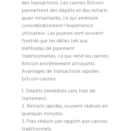
des transactions. Les casinos Bitcoin
permettent des dépôts et des retraits
quasi instantanés, ce qui améliore
considérablement l’expérience
utilisateur. Les joueurs sont souvent
frustrés par les délais liés aux
méthodes de paiement
traditionnelles, ce qui rend les casinos
Bitcoin extrêmement attrayants.
Avantages de transactions rapides :
bitcoin casinos
Dépôts immédiats sans frais de
traitement.
Retraits rapides, souvent réalisés en
quelques minutes.
Frais réduits par rapport aux casinos
traditionnels.