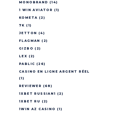
MONOBRAND
(14)
1 WIN AVIATOR
(1)
KOMETA
(2)
7K
(1)
JETTON
(4)
FLAGMAN
(2)
GIZBO
(2)
LEX
(2)
PABLIC
(26)
CASINO EN LIGNE ARGENT RÉEL
(1)
REVIEWER
(68)
1XBET RUSSIAN1
(2)
1XBET RU
(2)
1WIN AZ CASINO
(1)