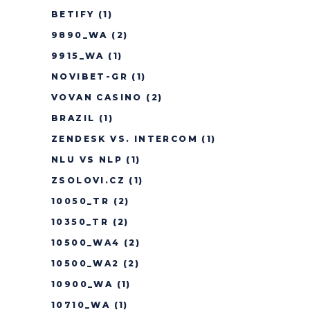
BETIFY
(1)
9890_WA
(2)
9915_WA
(1)
NOVIBET-GR
(1)
VOVAN CASINO
(2)
BRAZIL
(1)
ZENDESK VS. INTERCOM
(1)
NLU VS NLP
(1)
ZSOLOVI.CZ
(1)
10050_TR
(2)
10350_TR
(2)
10500_WA4
(2)
10500_WA2
(2)
10900_WA
(1)
10710_WA
(1)