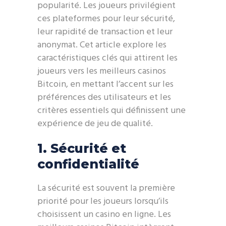
popularité. Les joueurs privilégient
ces plateformes pour leur sécurité,
leur rapidité de transaction et leur
anonymat. Cet article explore les
caractéristiques clés qui attirent les
joueurs vers les meilleurs casinos
Bitcoin, en mettant l’accent sur les
préférences des utilisateurs et les
critères essentiels qui définissent une
expérience de jeu de qualité.
1. Sécurité et
confidentialité
La sécurité est souvent la première
priorité pour les joueurs lorsqu’ils
choisissent un casino en ligne. Les