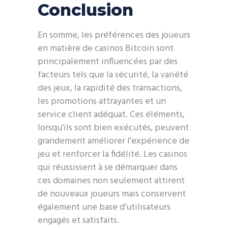
Conclusion
En somme, les préférences des joueurs
en matière de casinos Bitcoin sont
principalement influencées par des
facteurs tels que la sécurité, la variété
des jeux, la rapidité des transactions,
les promotions attrayantes et un
service client adéquat. Ces éléments,
lorsqu’ils sont bien exécutés, peuvent
grandement améliorer l’expérience de
jeu et renforcer la fidélité. Les casinos
qui réussissent à se démarquer dans
ces domaines non seulement attirent
de nouveaux joueurs mais conservent
également une base d’utilisateurs
engagés et satisfaits.