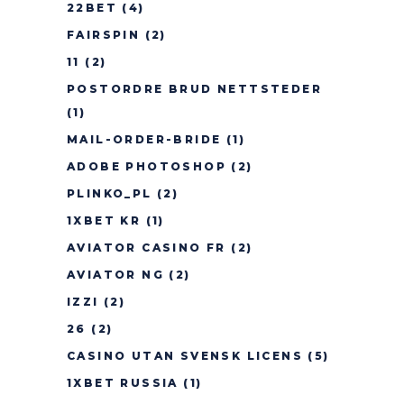
22BET
(4)
FAIRSPIN
(2)
11
(2)
POSTORDRE BRUD NETTSTEDER
(1)
MAIL-ORDER-BRIDE
(1)
ADOBE PHOTOSHOP
(2)
PLINKO_PL
(2)
1XBET KR
(1)
AVIATOR CASINO FR
(2)
AVIATOR NG
(2)
IZZI
(2)
26
(2)
CASINO UTAN SVENSK LICENS
(5)
1XBET RUSSIA
(1)