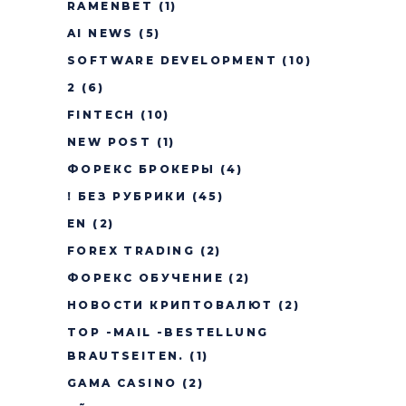
RAMENBET
(1)
AI NEWS
(5)
SOFTWARE DEVELOPMENT
(10)
2
(6)
FINTECH
(10)
NEW POST
(1)
ФОРЕКС БРОКЕРЫ
(4)
! БЕЗ РУБРИКИ
(45)
EN
(2)
FOREX TRADING
(2)
ФОРЕКС ОБУЧЕНИЕ
(2)
НОВОСТИ КРИПТОВАЛЮТ
(2)
TOP -MAIL -BESTELLUNG
BRAUTSEITEN.
(1)
GAMA CASINO
(2)