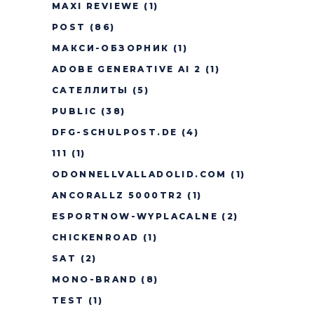
MAXI REVIEWE
(1)
POST
(86)
МАКСИ-ОБЗОРНИК
(1)
ADOBE GENERATIVE AI 2
(1)
САТЕЛЛИТЫ
(5)
PUBLIC
(38)
DFG-SCHULPOST.DE
(4)
111
(1)
ODONNELLVALLADOLID.COM
(1)
ANCORALLZ 5000TR2
(1)
ESPORTNOW-WYPLACALNE
(2)
CHICKENROAD
(1)
SAT
(2)
MONO-BRAND
(8)
TEST
(1)