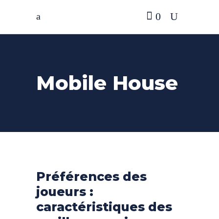
0
Mobile House
Préférences des
joueurs :
caractéristiques des