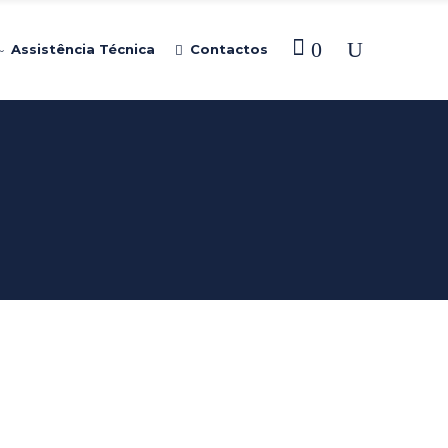
0
Assistência Técnica
Contactos