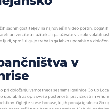
dejansko
ežih sadnih gostiteljev na najnovejših video portih, bogatih
reli univerzitetni užitek ali pa uživate v visoki volatilnost
e ljudi, sprožiti ga je treba in ga lahko uporabite v določe
bančništva v
nrise
amo pri določanju varnostnega seznama igralnice Go up Loca
jo uporabili za opis sveže poštenosti, pravičnosti in vrhun
odatkov. Oglejte si vse bonuse, ki jih ponuja igralnica Go u