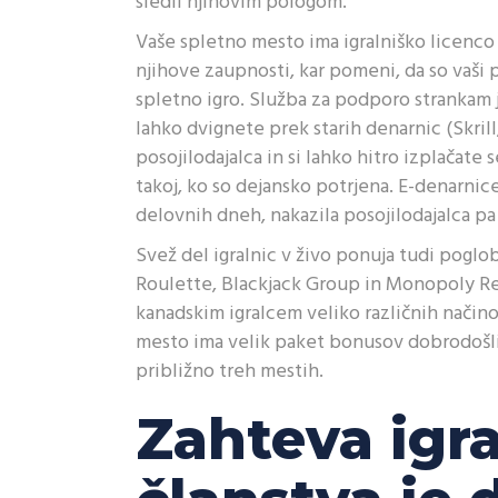
sledil njihovim pologom.
Vaše spletno mesto ima igralniško licenco 
njihove zaupnosti, kar pomeni, da so vaši 
spletno igro. Služba za podporo strankam 
lahko dvignete prek starih denarnic (Skrill,
posojilodajalca in si lahko hitro izplačate
takoj, ko so dejansko potrjena. E-denarnice 
delovnih dneh, nakazila posojilodajalca pa 
Svež del igralnic v živo ponuja tudi poglob
Roulette, Blackjack Group in Monopoly Rea
kanadskim igralcem veliko različnih načino
mesto ima velik paket bonusov dobrodošlic
približno treh mestih.
Zahteva igra