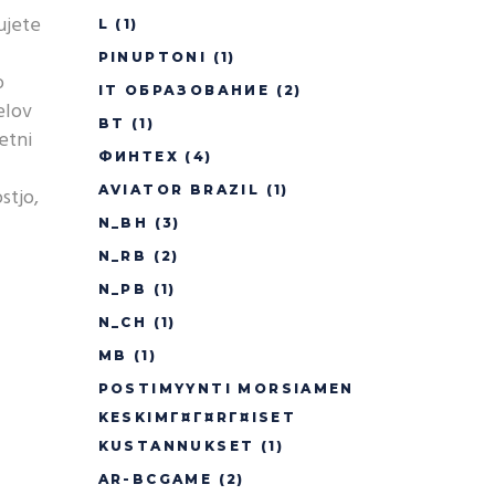
ujete
L
(1)
PINUPTONI
(1)
o
IT ОБРАЗОВАНИЕ
(2)
elov
BT
(1)
etni
ФИНТЕХ
(4)
AVIATOR BRAZIL
(1)
stjo,
N_BH
(3)
N_RB
(2)
N_PB
(1)
N_CH
(1)
MB
(1)
POSTIMYYNTI MORSIAMEN
KESKIMГ¤Г¤RГ¤ISET
KUSTANNUKSET
(1)
AR-BCGAME
(2)