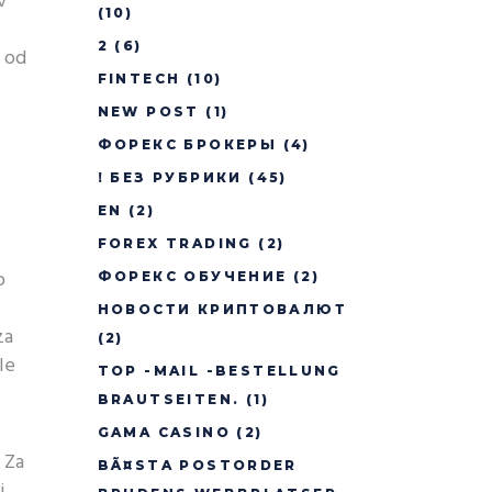
v
(10)
2
(6)
m od
FINTECH
(10)
NEW POST
(1)
ФОРЕКС БРОКЕРЫ
(4)
! БЕЗ РУБРИКИ
(45)
EN
(2)
FOREX TRADING
(2)
o
ФОРЕКС ОБУЧЕНИЕ
(2)
НОВОСТИ КРИПТОВАЛЮТ
za
(2)
le
TOP -MAIL -BESTELLUNG
BRAUTSEITEN.
(1)
GAMA CASINO
(2)
 Za
BÃ¤STA POSTORDER
i