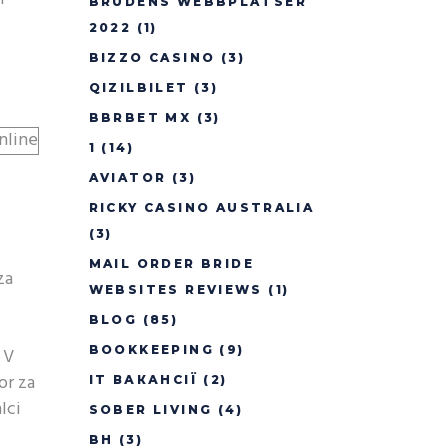
BRUDENS WEBBPLATSER
2022
(1)
BIZZO CASINO
(3)
QIZILBILET
(3)
BBRBET MX
(3)
1
(14)
AVIATOR
(3)
RICKY CASINO AUSTRALIA
(3)
MAIL ORDER BRIDE
za
WEBSITES REVIEWS
(1)
BLOG
(85)
BOOKKEEPING
(9)
 V
or za
IT ВАКАНСІЇ
(2)
lci
SOBER LIVING
(4)
BH
(3)