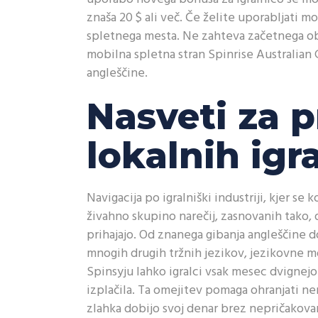
znaša 20 $ ali več. Če želite uporabljati mob
spletnega mesta. Ne zahteva začetnega obr
mobilna spletna stran Spinrise Australian 
angleščine.
Nasveti za p
lokalnih igr
Navigacija po igralniški industriji, kjer se 
živahno skupino narečij, zasnovanih tako, d
prihajajo. Od znanega gibanja angleščine d
mnogih drugih tržnih jezikov, jezikovne mož
Spinsyju lahko igralci vsak mesec dvignejo
izplačila. Ta omejitev pomaga ohranjati nem
zlahka dobijo svoj denar brez nepričakova