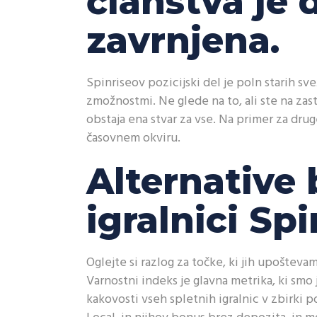
članstva je 
zavrnjena.
Spinriseov pozicijski del je poln starih sv
zmožnostmi. Ne glede na to, ali ste na zasta
obstaja ena stvar za vse. Na primer za drug
časovnem okviru.
Alternative 
igralnici Spi
Oglejte si razlog za točke, ki jih upoštev
Varnostni indeks je glavna metrika, ki smo 
kakovosti vseh spletnih igralnic v zbirki p