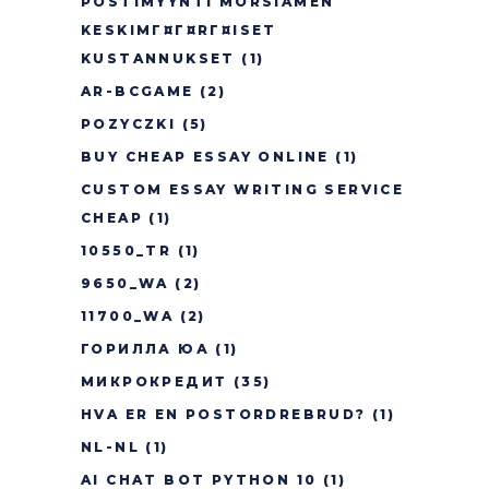
POSTIMYYNTI MORSIAMEN
KESKIMГ¤Г¤RГ¤ISET
KUSTANNUKSET
(1)
AR-BCGAME
(2)
POZYCZKI
(5)
BUY CHEAP ESSAY ONLINE
(1)
CUSTOM ESSAY WRITING SERVICE
CHEAP
(1)
10550_TR
(1)
9650_WA
(2)
11700_WA
(2)
ГОРИЛЛА ЮА
(1)
МИКРОКРЕДИТ
(35)
HVA ER EN POSTORDREBRUD?
(1)
NL-NL
(1)
AI CHAT BOT PYTHON 10
(1)