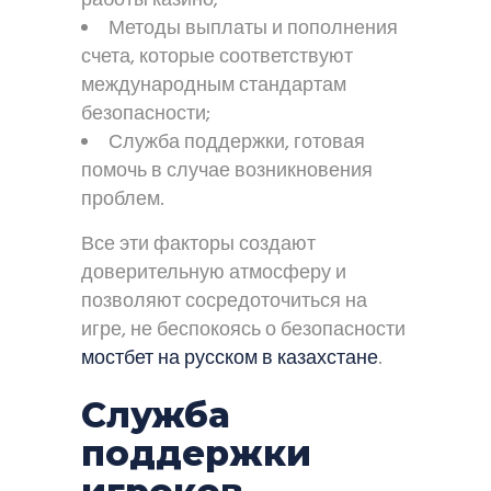
работы казино;
Методы выплаты и пополнения
счета, которые соответствуют
международным стандартам
безопасности;
Служба поддержки, готовая
помочь в случае возникновения
проблем.
Все эти факторы создают
доверительную атмосферу и
позволяют сосредоточиться на
игре, не беспокоясь о безопасности
мостбет на русском в казахстане
.
Служба
поддержки