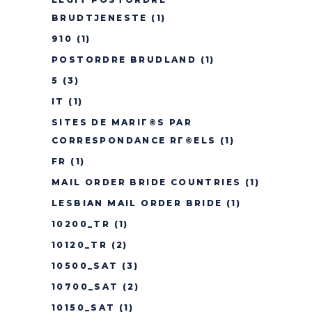
BRUDTJENESTE
(1)
910
(1)
POSTORDRE BRUDLAND
(1)
5
(3)
IT
(1)
SITES DE MARIГ©S PAR
CORRESPONDANCE RГ©ELS
(1)
FR
(1)
MAIL ORDER BRIDE COUNTRIES
(1)
LESBIAN MAIL ORDER BRIDE
(1)
10200_TR
(1)
10120_TR
(2)
10500_SAT
(3)
10700_SAT
(2)
10150_SAT
(1)