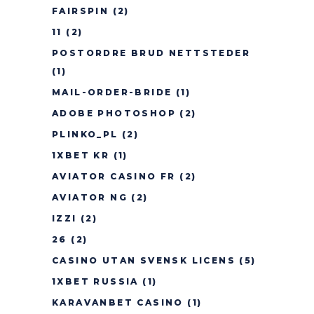
FAIRSPIN
(2)
11
(2)
POSTORDRE BRUD NETTSTEDER
(1)
MAIL-ORDER-BRIDE
(1)
ADOBE PHOTOSHOP
(2)
PLINKO_PL
(2)
1XBET KR
(1)
AVIATOR CASINO FR
(2)
AVIATOR NG
(2)
IZZI
(2)
26
(2)
CASINO UTAN SVENSK LICENS
(5)
1XBET RUSSIA
(1)
KARAVANBET CASINO
(1)