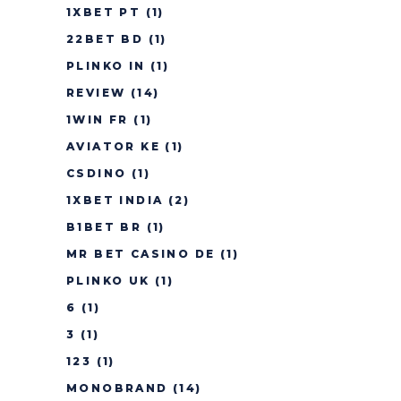
1XBET PT
(1)
22BET BD
(1)
PLINKO IN
(1)
REVIEW
(14)
1WIN FR
(1)
AVIATOR KE
(1)
CSDINO
(1)
1XBET INDIA
(2)
B1BET BR
(1)
MR BET CASINO DE
(1)
PLINKO UK
(1)
6
(1)
3
(1)
123
(1)
MONOBRAND
(14)