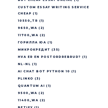
CUSTOM ESSAY WRITING SERVICE
CHEAP
(1)
10550_TR
(1)
9650_WA
(2)
11700_WA
(2)
ГОРИЛЛА ЮА
(1)
МИКРОКРЕДИТ
(35)
HVA ER EN POSTORDREBRUD?
(1)
NL-NL
(1)
AI CHAT BOT PYTHON 10
(1)
PLINKO
(3)
QUANTUM AI
(1)
9500_WA
(2)
11400_WA
(2)
BETIFY
(1)