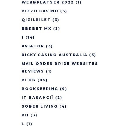
WEBBPLATSER 2022
(1)
BIZZO CASINO
(3)
QIZILBILET
(3)
BBRBET MX
(3)
1
(14)
AVIATOR
(3)
RICKY CASINO AUSTRALIA
(3)
MAIL ORDER BRIDE WEBSITES
REVIEWS
(1)
BLOG
(85)
BOOKKEEPING
(9)
IT ВАКАНСІЇ
(2)
SOBER LIVING
(4)
BH
(3)
L
(1)