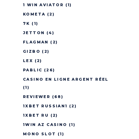
1 WIN AVIATOR
(1)
KOMETA
(2)
7K
(1)
JETTON
(4)
FLAGMAN
(2)
GIZBO
(2)
LEX
(2)
PABLIC
(26)
CASINO EN LIGNE ARGENT RÉEL
(1)
REVIEWER
(68)
1XBET RUSSIAN1
(2)
1XBET RU
(2)
1WIN AZ CASINO
(1)
MONO SLOT
(1)