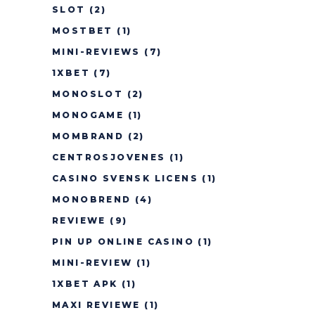
SLOT
(2)
MOSTBET
(1)
MINI-REVIEWS
(7)
1XBET
(7)
MONOSLOT
(2)
MONOGAME
(1)
MOMBRAND
(2)
CENTROSJOVENES
(1)
CASINO SVENSK LICENS
(1)
MONOBREND
(4)
REVIEWE
(9)
PIN UP ONLINE CASINO
(1)
MINI-REVIEW
(1)
1XBET APK
(1)
MAXI REVIEWE
(1)