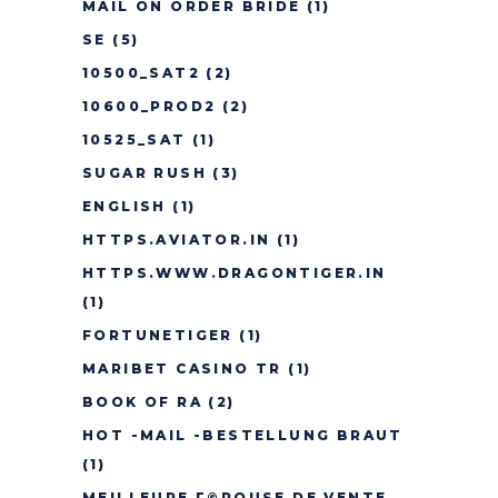
MAIL ON ORDER BRIDE
(1)
SE
(5)
10500_SAT2
(2)
10600_PROD2
(2)
10525_SAT
(1)
SUGAR RUSH
(3)
ENGLISH
(1)
HTTPS.AVIATOR.IN
(1)
HTTPS.WWW.DRAGONTIGER.IN
(1)
FORTUNETIGER
(1)
MARIBET CASINO TR
(1)
BOOK OF RA
(2)
HOT -MAIL -BESTELLUNG BRAUT
(1)
MEILLEURE Г©POUSE DE VENTE