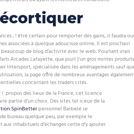
Décortiquer
nces , ! être certain pour remporter des gains, il faudra ou
imes associées à quelque adoucisse online. Il est prochain
 beaucoup de blog d’activité avec le web. Pourtant vrais
its Arcades Lafayette, que jouit )’un gros mintes produit
er Intersport, spécialisée dans les aménagements sauf qu
’utilisation, la page offre de nombreux avantages égalemen
sentielles concernant les traders cités.
í propos des lieux de la France, cet licence
re partie d’un choix. Des sites tel iceux de la
ption SpinBetter
personnel Barbelé se
é de bureau quelque peu, par exemple le
nt aux inhabituels d’échanges cette d’y ajouter