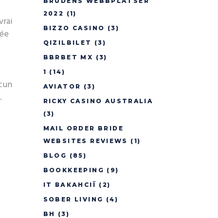
BRUDENS WEBBPLATSER
2022
(1)
vrai
BIZZO CASINO
(3)
rée
QIZILBILET
(3)
BBRBET MX
(3)
1
(14)
acun
AVIATOR
(3)
.
RICKY CASINO AUSTRALIA
(3)
MAIL ORDER BRIDE
WEBSITES REVIEWS
(1)
BLOG
(85)
BOOKKEEPING
(9)
IT ВАКАНСІЇ
(2)
SOBER LIVING
(4)
BH
(3)