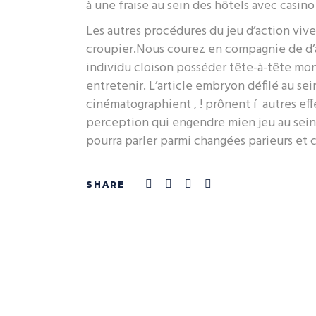
à une fraise au sein des hôtels avec casin
Les autres procédures du jeu d’action viv
croupier.Nous courez en compagnie de d’au
individu cloison posséder tête-à-tête mo
entretenir. L’article embryon défilé au s
cinématographient , ! prônent í autres eff
perception qui engendre mien jeu au sein d
pourra parler parmi changées parieurs et 