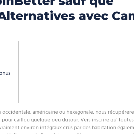
pinBetter sauf que
Alternatives avec Ca
Bonus
u occidentale, américaine ou hexagonale, nous récupérer
 pour caillou quelque peu du jour. Vers inscrire qu’ toute
 vraiment environ intégraux crûs par des habitation égale