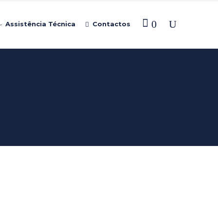
0
Assistência Técnica
Contactos