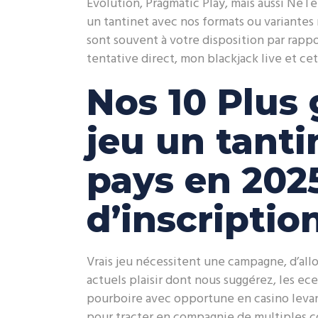
Evolution, Pragmatic Play, mais aussi Ne
un tantinet avec nos formats ou variante
sont souvent à votre disposition par rapp
tentative direct, mon blackjack live et cet
Nos 10 Plus 
jeu un tanti
pays en 202
d’inscriptio
Vrais jeu nécessitent une campagne, d’allo
actuels plaisir dont nous suggérez, les e
pourboire avec opportune en casino levan
pour tracter en compagnie de multiples c