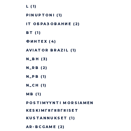
L
(1)
PINUPTONI
(1)
IT ОБРАЗОВАНИЕ
(2)
BT
(1)
ФИНТЕХ
(4)
AVIATOR BRAZIL
(1)
N_BH
(3)
N_RB
(2)
N_PB
(1)
N_CH
(1)
MB
(1)
POSTIMYYNTI MORSIAMEN
KESKIMГ¤Г¤RГ¤ISET
KUSTANNUKSET
(1)
AR-BCGAME
(2)