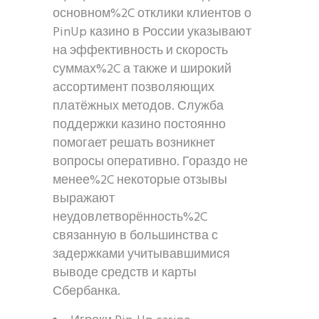
основном%2C отклики клиентов о
PinUp казино в России указывают
на эффективность и скорость
суммах%2C а также и широкий
ассортимент позволяющих
платёжных методов. Служба
поддержки казино постоянно
помогает решать возникнет
вопросы оперативно. Гораздо не
менее%2C некоторые отзывы
выражают
неудовлетворённость%2C
связанную в большинства с
задержками учитывавшимися
выводе средств и карты
Сбербанка.