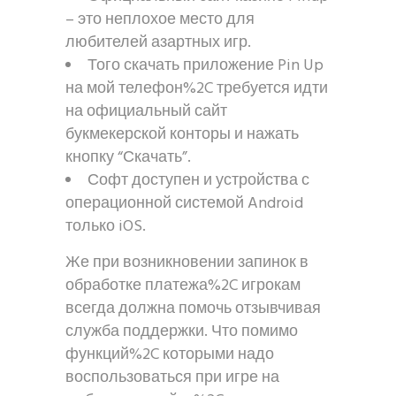
– это неплохое место для
любителей азартных игр.
Того скачать приложение Pin Up
на мой телефон%2C требуется идти
на официальный сайт
букмекерской конторы и нажать
кнопку “Скачать”.
Софт доступен и устройства с
операционной системой Android
только iOS.
Же при возникновении запинок в
обработке платежа%2C игрокам
всегда должна помочь отзывчивая
служба поддержки. Что помимо
функций%2C которыми надо
воспользоваться при игре на