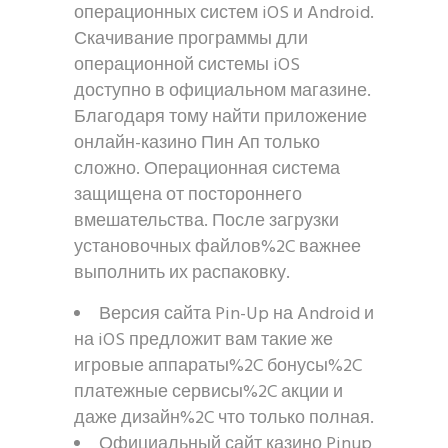
операционных систем iOS и Android.
Скачивание программы дли
операционной системы iOS
доступно в официальном магазине.
Благодаря тому найти приложение
онлайн-казино Пин Ап только
сложно. Операционная система
защищена от постороннего
вмешательства. После загрузки
установочных файлов%2C важнее
выполнить их распаковку.
Версия сайта Pin-Up на Android и
на iOS предложит вам такие же
игровые аппараты%2C бонусы%2C
платежные сервисы%2C акции и
даже дизайн%2C что только полная.
Официальный сайт казино Pinup