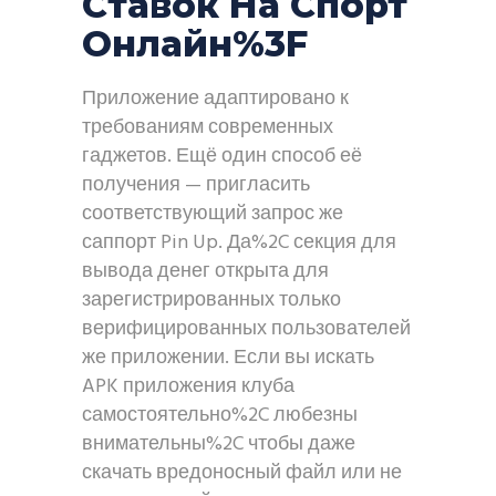
Ставок На Спорт
Онлайн%3F
Приложение адаптировано к
требованиям современных
гаджетов. Ещё один способ её
получения — пригласить
соответствующий запрос же
саппорт Pin Up. Да%2C секция для
вывода денег открыта для
зарегистрированных только
верифицированных пользователей
же приложении. Если вы искать
APK приложения клуба
самостоятельно%2C любезны
внимательны%2C чтобы даже
скачать вредоносный файл или не