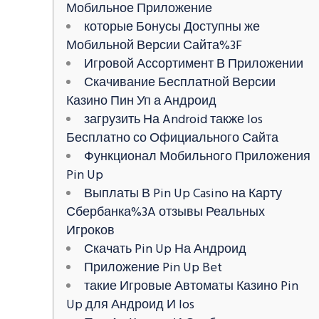
Мобильное Приложение
которые Бонусы Доступны же
Мобильной Версии Сайта%3F
Игровой Ассортимент В Приложении
Скачивание Бесплатной Версии
Казино Пин Уп а Андроид
загрузить На Android также Ios
Бесплатно со Официального Сайта
Функционал Мобильного Приложения
Pin Up
Выплаты В Pin Up Casino на Карту
Сбербанка%3A отзывы Реальных
Игроков
Скачать Pin Up На Андроид
Приложение Pin Up Bet
такие Игровые Автоматы Казино Pin
Up для Андроид И Ios