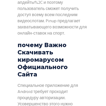
апдейты%2C и поэтому
пользователь сможет получить
доступ всему всем последним
видеослотам. Pinup предлагает
захватывающего возможности для
онлайн-ставок на спорт.
почему Важно
Скачивать
киромарусом
Официального
Сайта
Специальное приложение для
Android требует проходит
процедуру авторизации.
Усовершенство этого нужно