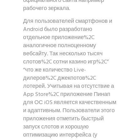
официального сайта например
рабочего зеркала.
Для пользователей смартфонов и
Android было разработано
отдельное приложение%2C
аналогичное полноценному
вебсайту. Так несколько тысяч
слотов%2C сотни казино игр%2C”
“что же количество Live-
дилеров%2C джекпотов%2C
лотерей. Учитывая на отсутствие а
App Store%2C приложение Пинап
для ОС iOS является качественным
и адаптивным. Пользователи этого
приложения отметить быстрый
запуск слотов и хорошую
оптимизацию интерфейса (у