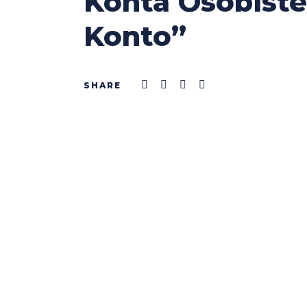
Konta Osobist
Konto”