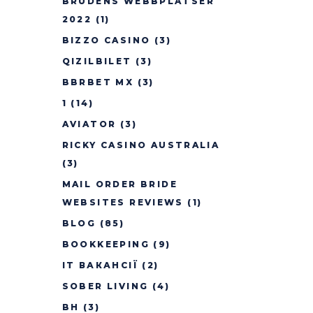
BRUDENS WEBBPLATSER
2022
(1)
BIZZO CASINO
(3)
QIZILBILET
(3)
BBRBET MX
(3)
1
(14)
AVIATOR
(3)
RICKY CASINO AUSTRALIA
(3)
MAIL ORDER BRIDE
WEBSITES REVIEWS
(1)
BLOG
(85)
BOOKKEEPING
(9)
IT ВАКАНСІЇ
(2)
SOBER LIVING
(4)
BH
(3)