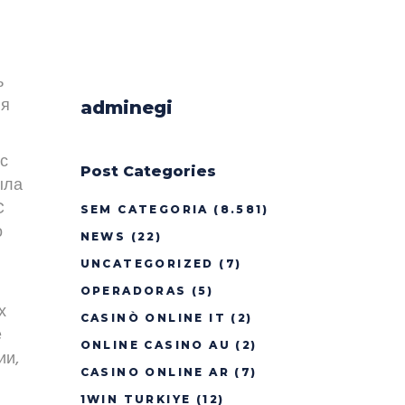
ь
ля
adminegi
с
Post Categories
ыла
С
SEM CATEGORIA
(8.581)
о
NEWS
(22)
UNCATEGORIZED
(7)
OPERADORAS
(5)
х
CASINÒ ONLINE IT
(2)
е
ONLINE CASINO AU
(2)
ии,
CASINO ONLINE AR
(7)
1WIN TURKIYE
(12)