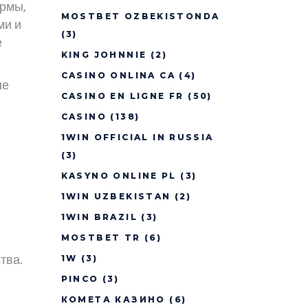
ормы,
MOSTBET OZBEKISTONDA
ми и
(3)
е
KING JOHNNIE
(2)
CASINO ONLINA CA
(4)
ые
CASINO EN LIGNE FR
(50)
CASINO
(138)
1WIN OFFICIAL IN RUSSIA
(3)
KASYNO ONLINE PL
(3)
1WIN UZBEKISTAN
(2)
1WIN BRAZIL
(3)
MOSTBET TR
(6)
тва.
1W
(3)
PINCO
(3)
КОМЕТА КАЗИНО
(6)