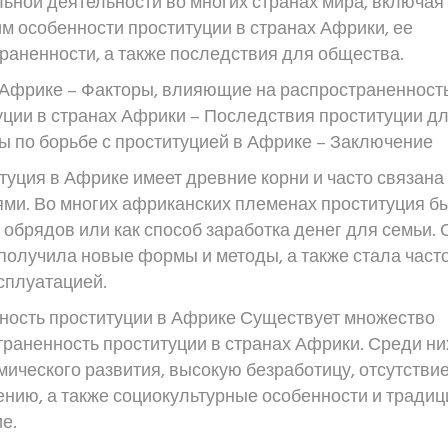
ной деятельности во многих странах мира, включая
м особенности проституции в странах Африки, ее
раненности, а также последствия для общества.
 Африке – Факторы, влияющие на распространенност
уции в странах Африки – Последствия проституции д
ы по борьбе с проституцией в Африке – Заключение
уция в Африке имеет древние корни и часто связана 
ми. Во многих африканских племенах проституция б
 обрядов или как способ заработка денег для семьи. 
получила новые формы и методы, а также стала част
сплуатацией.
ность проституции в Африке Существует множество
траненность проституции в странах Африки. Среди ни
ического развития, высокую безработицу, отсутстви
нию, а также социокультурные особенности и традиц
е.