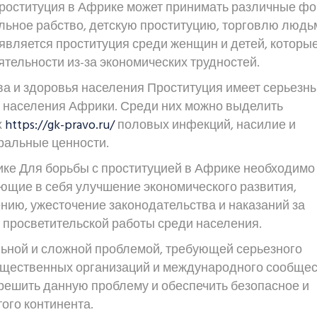
Проституция в Африке может принимать различные ф
льное рабство, детскую проституцию, торговлю людь
является проституция среди женщин и детей, которы
тельности из-за экономических трудностей.
а и здоровья населения Проституция имеет серьезн
 населения Африки. Среди них можно выделить
х
https://gk-pravo.ru/
половых инфекций, насилие и
ральные ценности.
ике Для борьбы с проституцией в Африке необходимо
щие в себя улучшение экономического развития,
нию, ужесточение законодательства и наказаний за
 просветительской работы среди населения.
льной и сложной проблемой, требующей серьезного
бщественных организаций и международного сообщес
ешить данную проблему и обеспечить безопасное и
ого континента.