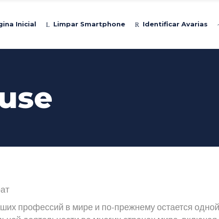
ina Inicial
Limpar Smartphone
Identificar Avarias
use
рат
йших профессий в мире и по-прежнему остается одной