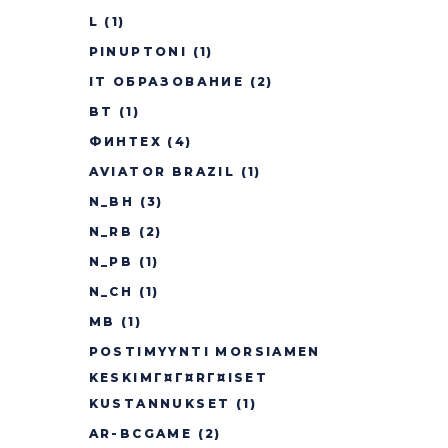
L
(1)
PINUPTONI
(1)
IT ОБРАЗОВАНИЕ
(2)
BT
(1)
ФИНТЕХ
(4)
AVIATOR BRAZIL
(1)
N_BH
(3)
N_RB
(2)
N_PB
(1)
N_CH
(1)
MB
(1)
POSTIMYYNTI MORSIAMEN
KESKIMГ¤Г¤RГ¤ISET
KUSTANNUKSET
(1)
AR-BCGAME
(2)