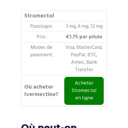
Stromectol
Posologie:
3 mg, 6 mg, 12 mg
Prix:
€1.75
par pilule
Modes de
Visa, MasterCard,
paiement:
PayPal, BTC,
Amex, Bank
Transfer
Acheter
Où acheter
Stromectol
Ivermectine?
en ligne
Où peut-on