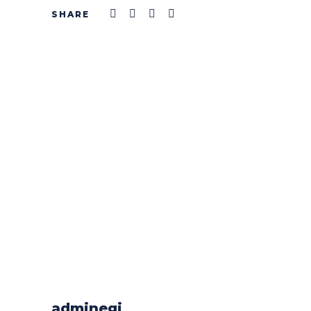
adminegi