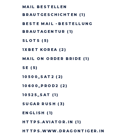
MAIL BESTELLEN
BRAUTGESCHICHTEN
(1)
BESTE MAIL -BESTELLUNG
BRAUTAGENTUR
(1)
SLOTS
(5)
1XBET KOREA
(2)
MAIL ON ORDER BRIDE
(1)
SE
(5)
10500_SAT2
(2)
10600_PROD2
(2)
10525_SAT
(1)
SUGAR RUSH
(3)
ENGLISH
(1)
HTTPS.AVIATOR.IN
(1)
HTTPS.WWW.DRAGONTIGER.IN