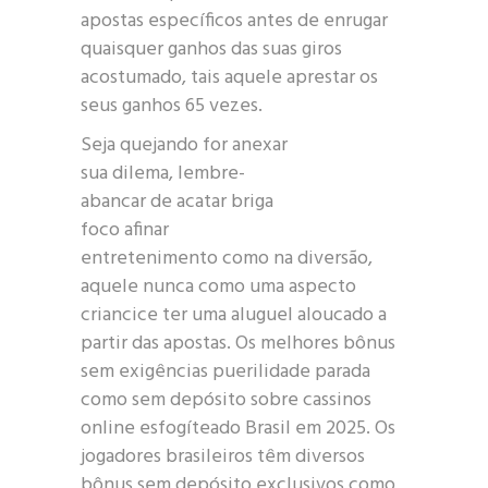
apostas específicos antes de enrugar
quaisquer ganhos das suas giros
acostumado, tais aquele aprestar os
seus ganhos 65 vezes.
Seja quejando for anexar
sua dilema, lembre-
abancar de acatar briga
foco afinar
entretenimento como na diversão,
aquele nunca como uma aspecto
criancice ter uma aluguel aloucado a
partir das apostas. Os melhores bônus
sem exigências puerilidade parada
como sem depósito sobre cassinos
online esfogíteado Brasil em 2025. Os
jogadores brasileiros têm diversos
bônus sem depósito exclusivos como