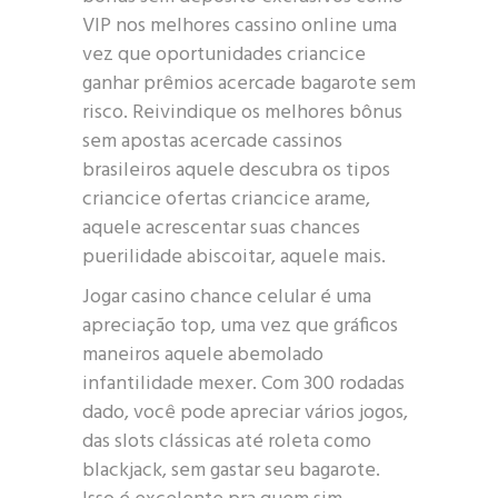
VIP nos melhores cassino online uma
vez que oportunidades criancice
ganhar prêmios acercade bagarote sem
risco. Reivindique os melhores bônus
sem apostas acercade cassinos
brasileiros aquele descubra os tipos
criancice ofertas criancice arame,
aquele acrescentar suas chances
puerilidade abiscoitar, aquele mais.
Jogar casino chance celular é uma
apreciação top, uma vez que gráficos
maneiros aquele abemolado
infantilidade mexer. Com 300 rodadas
dado, você pode apreciar vários jogos,
das slots clássicas até roleta como
blackjack, sem gastar seu bagarote.