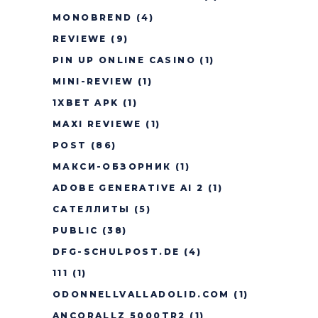
MONOBREND
(4)
REVIEWE
(9)
PIN UP ONLINE CASINO
(1)
MINI-REVIEW
(1)
1XBET APK
(1)
MAXI REVIEWE
(1)
POST
(86)
МАКСИ-ОБЗОРНИК
(1)
ADOBE GENERATIVE AI 2
(1)
САТЕЛЛИТЫ
(5)
PUBLIC
(38)
DFG-SCHULPOST.DE
(4)
111
(1)
ODONNELLVALLADOLID.COM
(1)
ANCORALLZ 5000TR2
(1)