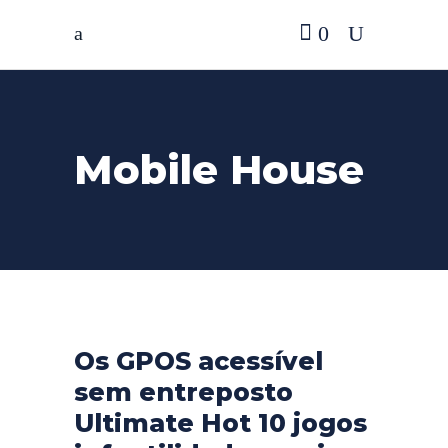
0
Mobile House
Os GPOS acessível
sem entreposto
Ultimate Hot 10 jogos