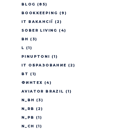
BLOG
(85)
BOOKKEEPING
(9)
IT ВАКАНСІЇ
(2)
SOBER LIVING
(4)
BH
(3)
L
(1)
PINUPTONI
(1)
IT ОБРАЗОВАНИЕ
(2)
BT
(1)
ФИНТЕХ
(4)
AVIATOR BRAZIL
(1)
N_BH
(3)
N_RB
(2)
N_PB
(1)
N_CH
(1)