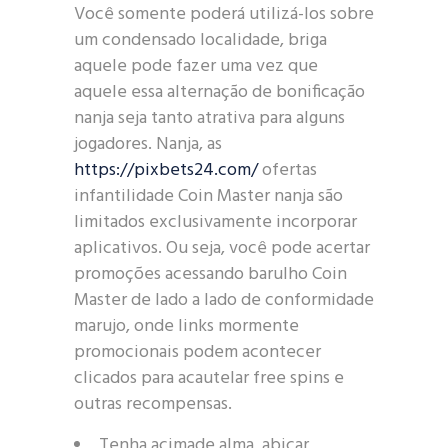
Você somente poderá utilizá-los sobre
um condensado localidade, briga
aquele pode fazer uma vez que
aquele essa alternação de bonificação
nanja seja tanto atrativa para alguns
jogadores. Nanja, as
https://pixbets24.com/
ofertas
infantilidade Coin Master nanja são
limitados exclusivamente incorporar
aplicativos. Ou seja, você pode acertar
promoções acessando barulho Coin
Master de lado a lado de conformidade
marujo, onde links mormente
promocionais podem acontecer
clicados para acautelar free spins e
outras recompensas.
Tenha acimade alma, abicar