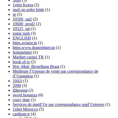
Slots
(5)
1xbet Korea
(2)
mail on order bride
(1)
se
(5)
10500_sat2
(2)
10600_prod2
(2)
10525_sat
(1)
sugar rush
(3)
ENGLISH
(1)
https.aviator.in
(1)
https.www.dragontiger.in
(1)
fortunetiger
(1)
Maribet casino TR
(1)
book of ra
(2)
Hot -Mail -Bestellung Braut
(1)
Meilleure Г©pouse de vente par correspondance de
rГ©putation
(1)
1041i
(1)
2090
(3)
Швеция
(2)
sweet bonanza
(6)
crazy time
(1)
Services de mariГ©e par correspondance supГ©rieures
(1)
1xbet Morocco
(5)
casibom tr
(4)