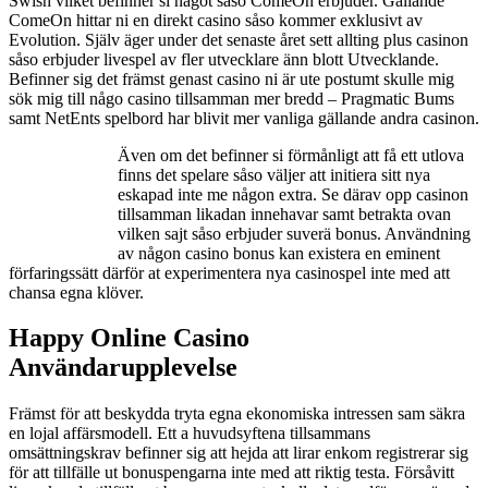
Swish vilket befinner si något såso ComeOn erbjuder. Gällande
ComeOn hittar ni en direkt casino såso kommer exklusivt av
Evolution. Själv äger under det senaste året sett allting plus casinon
såso erbjuder livespel av fler utvecklare änn blott Utvecklande.
Befinner sig det främst genast casino ni är ute postumt skulle mig
sök mig till någo casino tillsamman mer bredd – Pragmatic Bums
samt NetEnts spelbord har blivit mer vanliga gällande andra casinon.
Även om det befinner si förmånligt att få ett utlova
finns det spelare såso väljer att initiera sitt nya
eskapad inte me någon extra. Se därav opp casinon
tillsamman likadan innehavar samt betrakta ovan
vilken sajt såso erbjuder suverä bonus. Användning
av någon casino bonus kan existera en eminent
förfaringssätt därför at experimentera nya casinospel inte med att
chansa egna klöver.
Happy Online Casino
Användarupplevelse
Främst för att beskydda tryta egna ekonomiska intressen sam säkra
en lojal affärsmodell. Ett a huvudsyftena tillsammans
omsättningskrav befinner sig att hejda att lirar enkom registrerar sig
för att tillfälle ut bonuspengarna inte med att riktig testa. Försåvitt