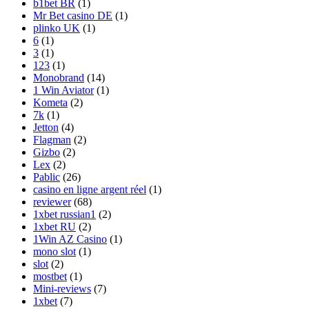
b1bet BR
(1)
Mr Bet casino DE
(1)
plinko UK
(1)
6
(1)
3
(1)
123
(1)
Monobrand
(14)
1 Win Aviator
(1)
Kometa
(2)
7k
(1)
Jetton
(4)
Flagman
(2)
Gizbo
(2)
Lex
(2)
Pablic
(26)
casino en ligne argent réel
(1)
reviewer
(68)
1xbet russian1
(2)
1xbet RU
(2)
1Win AZ Casino
(1)
mono slot
(1)
slot
(2)
mostbet
(1)
Mini-reviews
(7)
1xbet
(7)