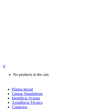
0
No products in the cart.
Página Inicial
Limpar Smartphone
Identificar Avarias
Assistência Técnica
Contactos