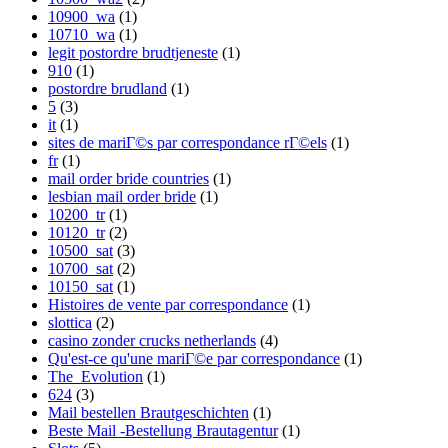
10900_wa
(1)
10710_wa
(1)
legit postordre brudtjeneste
(1)
910
(1)
postordre brudland
(1)
5
(3)
it
(1)
sites de mariГ©s par correspondance rГ©els
(1)
fr
(1)
mail order bride countries
(1)
lesbian mail order bride
(1)
10200_tr
(1)
10120_tr
(2)
10500_sat
(3)
10700_sat
(2)
10150_sat
(1)
Histoires de vente par correspondance
(1)
slottica
(2)
casino zonder crucks netherlands
(4)
Qu'est-ce qu'une mariГ©e par correspondance
(1)
The_Evolution
(1)
624
(3)
Mail bestellen Brautgeschichten
(1)
Beste Mail -Bestellung Brautagentur
(1)