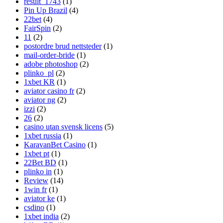
result_1743
(1)
Pin Up Brazil
(4)
22bet
(4)
FairSpin
(2)
11
(2)
postordre brud nettsteder
(1)
mail-order-bride
(1)
adobe photoshop
(2)
plinko_pl
(2)
1xbet KR
(1)
aviator casino fr
(2)
aviator ng
(2)
izzi
(2)
26
(2)
casino utan svensk licens
(5)
1xbet russia
(1)
KaravanBet Casino
(1)
1xbet pt
(1)
22Bet BD
(1)
plinko in
(1)
Review
(14)
1win fr
(1)
aviator ke
(1)
csdino
(1)
1xbet india
(2)