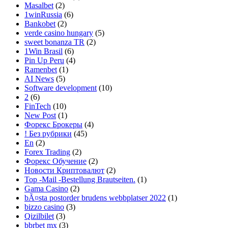
Masalbet
(2)
1winRussia
(6)
Bankobet
(2)
verde casino hungary
(5)
sweet bonanza TR
(2)
1Win Brasil
(6)
Pin Up Peru
(4)
Ramenbet
(1)
AI News
(5)
Software development
(10)
2
(6)
FinTech
(10)
New Post
(1)
Форекс Брокеры
(4)
! Без рубрики
(45)
En
(2)
Forex Trading
(2)
Форекс Обучение
(2)
Новости Криптовалют
(2)
Top -Mail -Bestellung Brautseiten.
(1)
Gama Casino
(2)
bÃ¤sta postorder brudens webbplatser 2022
(1)
bizzo casino
(3)
Qizilbilet
(3)
bbrbet mx
(3)