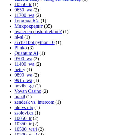
10550_tr
(1)
9650_wa
(2)
11700_wa
(2)
Горилла Юа
(1)
Микрокредит
(35)
hva er en postordrebrud?
(1)
nl-nl
(1)
ai chat bot python 10
(1)
Plinko
(3)
Quantum AI
(1)
9500_wa
(2)
11400_wa
(2)
betify
(1)
9890_wa
(2)
9915_wa
(1)
novibet-gr
(1)
Vovan Casino
(2)
brazil
(1)
zendesk vs. intercom
(1)
nlu vs nlp
(1)
zsolovi.cz
(1)
10050_tr
(2)
10350_tr
(2)
10500_wa4
(2)
10500_wa2
(2)