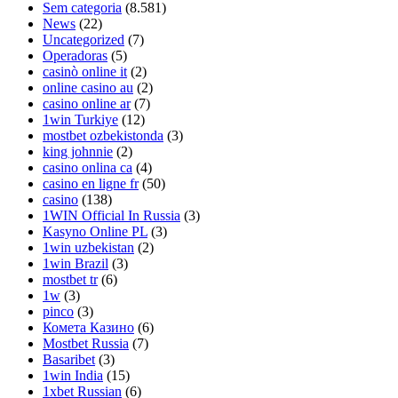
Sem categoria
(8.581)
News
(22)
Uncategorized
(7)
Operadoras
(5)
casinò online it
(2)
online casino au
(2)
casino online ar
(7)
1win Turkiye
(12)
mostbet ozbekistonda
(3)
king johnnie
(2)
casino onlina ca
(4)
casino en ligne fr
(50)
casino
(138)
1WIN Official In Russia
(3)
Kasyno Online PL
(3)
1win uzbekistan
(2)
1win Brazil
(3)
mostbet tr
(6)
1w
(3)
pinco
(3)
Комета Казино
(6)
Mostbet Russia
(7)
Basaribet
(3)
1win India
(15)
1xbet Russian
(6)