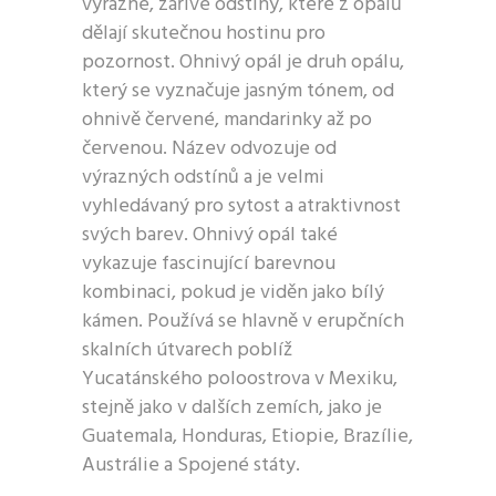
výrazné, zářivé odstíny, které z opálů
dělají skutečnou hostinu pro
pozornost. Ohnivý opál je druh opálu,
který se vyznačuje jasným tónem, od
ohnivě červené, mandarinky až po
červenou. Název odvozuje od
výrazných odstínů a je velmi
vyhledávaný pro sytost a atraktivnost
svých barev. Ohnivý opál také
vykazuje fascinující barevnou
kombinaci, pokud je viděn jako bílý
kámen. Používá se hlavně v erupčních
skalních útvarech poblíž
Yucatánského poloostrova v Mexiku,
stejně jako v dalších zemích, jako je
Guatemala, Honduras, Etiopie, Brazílie,
Austrálie a Spojené státy.