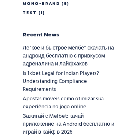
MONO-BRAND
(8)
TEST
(1)
Recent News
Легкое и быстрое мелбет скачать на
андроид бесплатно с привкусом
адреналина и лайфхаков
Is 1xbet Legal for Indian Players?
Understanding Compliance
Requirements
Apostas móveis como otimizar sua
experiência no jogo online
Зажигай с Melbet: качай
приложение на Android бесплатно и
играй в кайф в 2026