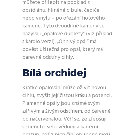
můžete přilepit na podklad z
obsidiánu, hliněné cibule, čediče
nebo vinylu – po ořezání hotového
kamene.
Tyto dvoudílné kameny se
nazývají „opálové dublety“ (viz příklad
s kardio verzí). „Ohnivý opál“ má
pověst užitečná pro opál, který má
barevné odstíny cihly.
Bílá orchidej
Krátké opalování může oživit novou
cihlu, zvýšit její čistou krásu a potenci.
Plamenné opály jsou známé svým
zářivým a živým odstínem, od červené
po načervenalou. Věří se, že zlepšují
sebeúctu, sebevědomí a kariérní
postup, což z nich činí oblíbené mezi