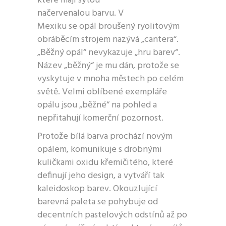
které mají sytou
načervenalou barvu. V
Mexiku se opál broušený ryolitovým
obráběcím strojem nazývá „cantera“.
„Běžný opál“ nevykazuje „hru barev“.
Název „běžný“ je mu dán, protože se
vyskytuje v mnoha městech po celém
světě. Velmi oblíbené exempláře
opálu jsou „běžné“ na pohled a
nepřitahují komerční pozornost.
Protože bílá barva prochází novým
opálem, komunikuje s drobnými
kuličkami oxidu křemičitého, které
definují jeho design, a vytváří tak
kaleidoskop barev. Okouzlující
barevná paleta se pohybuje od
decentních pastelových odstínů až po