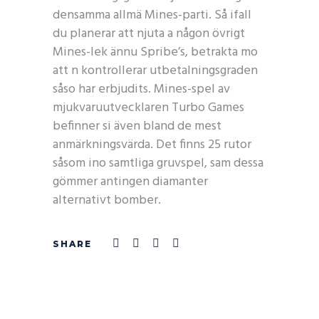
densamma allmä Mines-parti. Så ifall
du planerar att njuta a någon övrigt
Mines-lek ännu Spribe’s, betrakta mo
att n kontrollerar utbetalningsgraden
såso har erbjudits. Mines-spel av
mjukvaruutvecklaren Turbo Games
befinner si även bland de mest
anmärkningsvärda. Det finns 25 rutor
såsom ino samtliga gruvspel, sam dessa
gömmer antingen diamanter
alternativt bomber.