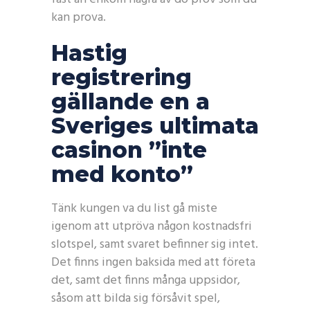
kan prova.
Hastig
registrering
gällande en a
Sveriges ultimata
casinon ”inte
med konto”
Tänk kungen va du list gå miste
igenom att utpröva någon kostnadsfri
slotspel, samt svaret befinner sig intet.
Det finns ingen baksida med att företa
det, samt det finns många uppsidor,
såsom att bilda sig försåvit spel,