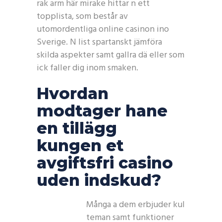
rak arm här mirake hittar n ett
topplista, som består av
utomordentliga online casinon ino
Sverige. N list spartanskt jämföra
skilda aspekter samt gallra dä eller som
ick faller dig inom smaken.
Hvordan
modtager hane
en tillägg
kungen et
avgiftsfri casino
uden indskud?
Många a dem erbjuder kul
teman samt funktioner