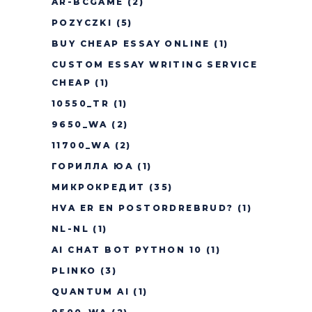
AR-BCGAME
(2)
POZYCZKI
(5)
BUY CHEAP ESSAY ONLINE
(1)
CUSTOM ESSAY WRITING SERVICE
CHEAP
(1)
10550_TR
(1)
9650_WA
(2)
11700_WA
(2)
ГОРИЛЛА ЮА
(1)
МИКРОКРЕДИТ
(35)
HVA ER EN POSTORDREBRUD?
(1)
NL-NL
(1)
AI CHAT BOT PYTHON 10
(1)
PLINKO
(3)
QUANTUM AI
(1)