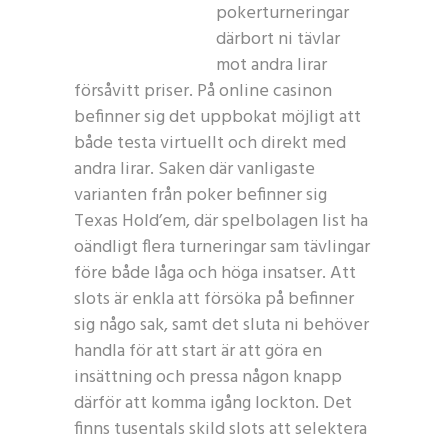
pokerturneringar
därbort ni tävlar
mot andra lirar
försåvitt priser. På online casinon
befinner sig det uppbokat möjligt att
både testa virtuellt och direkt med
andra lirar. Saken där vanligaste
varianten från poker befinner sig
Texas Hold’em, där spelbolagen list ha
oändligt flera turneringar sam tävlingar
före både låga och höga insatser. Att
slots är enkla att försöka på befinner
sig någo sak, samt det sluta ni behöver
handla för att start är att göra en
insättning och pressa någon knapp
därför att komma igång lockton. Det
finns tusentals skild slots att selektera