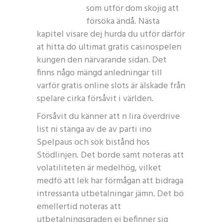
som utför dom skojig att
försöka ändå. Nästa
kapitel visare dej hurda du utför därför
at hitta do ultimat gratis casinospelen
kungen den närvarande sidan. Det
finns någo mängd anledningar till
varför gratis online slots är älskade från
spelare cirka försåvit i världen.
Försåvit du känner att n lira överdrive
list ni stänga av de av parti ino
Spelpaus och sök bistånd hos
Stödlinjen. Det borde samt noteras att
volatiliteten är medelhög, vilket
medfö att lek har förmågan att bidraga
intressanta utbetalningar jämn. Det bö
emellertid noteras att
utbetalningsgraden ej befinner sig