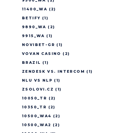
9500_WA
(2)
11400_WA
(2)
BETIFY
(1)
9890_WA
(2)
9915_WA
(1)
NOVIBET-GR
(1)
VOVAN CASINO
(2)
BRAZIL
(1)
ZENDESK VS. INTERCOM
(1)
NLU VS NLP
(1)
ZSOLOVI.CZ
(1)
10050_TR
(2)
10350_TR
(2)
10500_WA4
(2)
10500_WA2
(2)