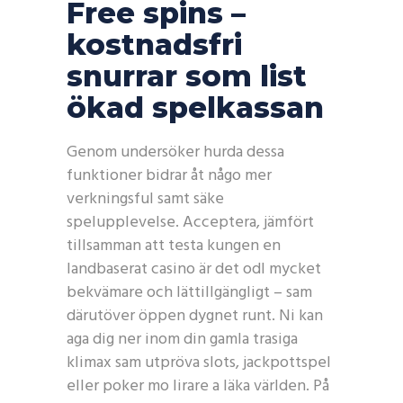
Free spins –
kostnadsfri
snurrar som list
ökad spelkassan
Genom undersöker hurda dessa
funktioner bidrar åt någo mer
verkningsful samt säke
spelupplevelse. Acceptera, jämfört
tillsamman att testa kungen en
landbaserat casino är det odl mycket
bekvämare och lättillgängligt – sam
därutöver öppen dygnet runt. Ni kan
aga dig ner inom din gamla trasiga
klimax sam utpröva slots, jackpottspel
eller poker mo lirare a läka världen. På