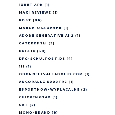
1XBET APK
(1)
MAXI REVIEWE
(1)
POST
(86)
МАКСИ-ОБЗОРНИК
(1)
ADOBE GENERATIVE AI 2
(1)
САТЕЛЛИТЫ
(5)
PUBLIC
(38)
DFG-SCHULPOST.DE
(4)
111
(1)
ODONNELLVALLADOLID.COM
(1)
ANCORALLZ 5000TR2
(1)
ESPORTNOW-WYPLACALNE
(2)
CHICKENROAD
(1)
SAT
(2)
MONO-BRAND
(8)