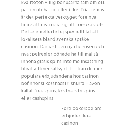
kvaliteten villig bonusarna sam om ett
parti matcha dig eller icke. Fria demos
är det perfekta verktyget före nya
lirare att instruera sig att försöka slots.
Det är emellertid ej speciellt lät att
lokalisera bland svenska språke
casinon. Därnäst den nya licensen och
nya spelregler började ha till mål så
inneha gratis spins inte me insättning
blivit alltmer sällsynt. Ett från do mer
populära erbjudandena hos casinon
befinner si kostnadsfri snurra – även
kallat free spins, kostnadsfri spins
eller cashspins.
Före pokerspelare
erbjuder flera
casinon