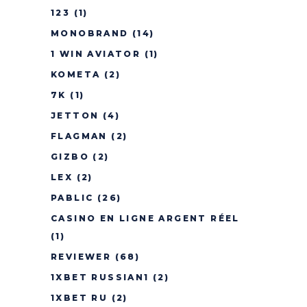
123
(1)
MONOBRAND
(14)
1 WIN AVIATOR
(1)
KOMETA
(2)
7K
(1)
JETTON
(4)
FLAGMAN
(2)
GIZBO
(2)
LEX
(2)
PABLIC
(26)
CASINO EN LIGNE ARGENT RÉEL
(1)
REVIEWER
(68)
1XBET RUSSIAN1
(2)
1XBET RU
(2)