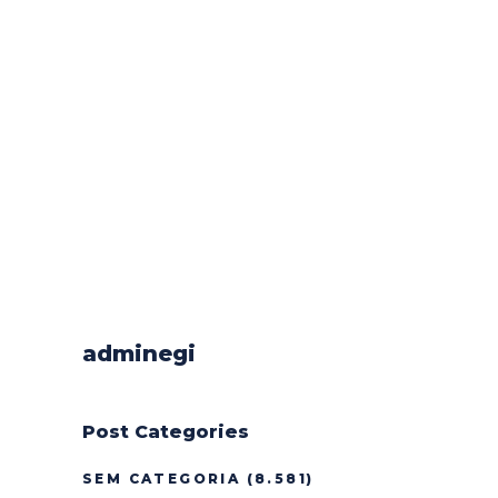
adminegi
Post Categories
SEM CATEGORIA
(8.581)