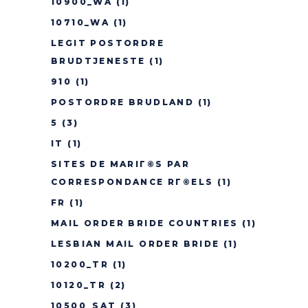
10900_WA
(1)
10710_WA
(1)
LEGIT POSTORDRE
BRUDTJENESTE
(1)
910
(1)
POSTORDRE BRUDLAND
(1)
5
(3)
IT
(1)
SITES DE MARIГ©S PAR
CORRESPONDANCE RГ©ELS
(1)
FR
(1)
MAIL ORDER BRIDE COUNTRIES
(1)
LESBIAN MAIL ORDER BRIDE
(1)
10200_TR
(1)
10120_TR
(2)
10500_SAT
(3)