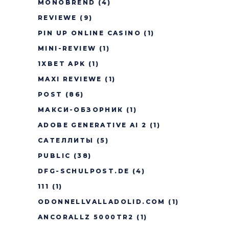
MONOBREND
(4)
REVIEWE
(9)
PIN UP ONLINE CASINO
(1)
MINI-REVIEW
(1)
1XBET APK
(1)
MAXI REVIEWE
(1)
POST
(86)
МАКСИ-ОБЗОРНИК
(1)
ADOBE GENERATIVE AI 2
(1)
САТЕЛЛИТЫ
(5)
PUBLIC
(38)
DFG-SCHULPOST.DE
(4)
111
(1)
ODONNELLVALLADOLID.COM
(1)
ANCORALLZ 5000TR2
(1)