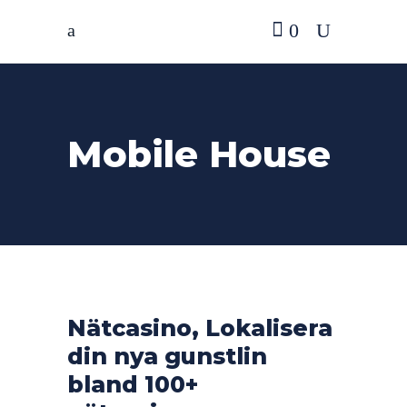
0
Mobile House
Nätcasino, Lokalisera
din nya gunstlin
bland 100+