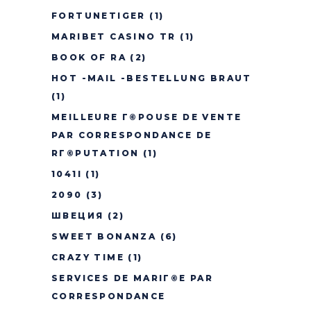
FORTUNETIGER
(1)
MARIBET CASINO TR
(1)
BOOK OF RA
(2)
HOT -MAIL -BESTELLUNG BRAUT
(1)
MEILLEURE Г©POUSE DE VENTE
PAR CORRESPONDANCE DE
RГ©PUTATION
(1)
1041I
(1)
2090
(3)
ШВЕЦИЯ
(2)
SWEET BONANZA
(6)
CRAZY TIME
(1)
SERVICES DE MARIГ©E PAR
CORRESPONDANCE