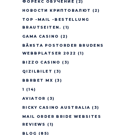
ФОРЕКС ОБУЧЕНИЕ
(2)
НОВОСТИ КРИПТОВАЛЮТ
(2)
TOP -MAIL -BESTELLUNG
BRAUTSEITEN.
(1)
GAMA CASINO
(2)
BÃ¤STA POSTORDER BRUDENS
WEBBPLATSER 2022
(1)
BIZZO CASINO
(3)
QIZILBILET
(3)
BBRBET MX
(3)
1
(14)
AVIATOR
(3)
RICKY CASINO AUSTRALIA
(3)
MAIL ORDER BRIDE WEBSITES
REVIEWS
(1)
BLOG
(85)