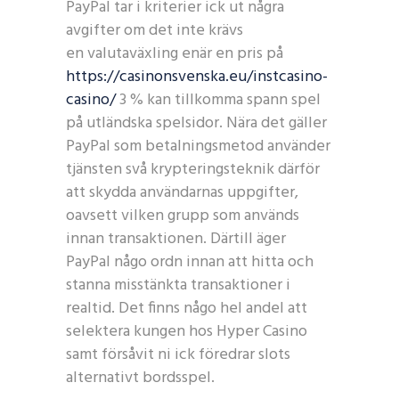
PayPal tar i kriterier ick ut några
avgifter om det inte krävs
en valutaväxling enär en pris på
https://casinonsvenska.eu/instcasino-
casino/
3 % kan tillkomma spann spel
på utländska spelsidor. Nära det gäller
PayPal som betalningsmetod använder
tjänsten svå krypteringsteknik därför
att skydda användarnas uppgifter,
oavsett vilken grupp som används
innan transaktionen.
Därtill äger
PayPal någo ordn innan att hitta och
stanna misstänkta transaktioner i
realtid. Det finns någo hel andel att
selektera kungen hos Hyper Casino
samt försåvit ni ick föredrar slots
alternativt bordsspel.