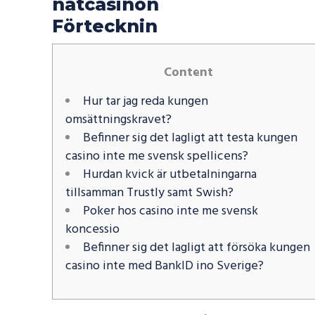
nätcasinon
Förtecknin
Content
Hur tar jag reda kungen
omsättningskravet?
Befinner sig det lagligt att testa kungen
casino inte me svensk spellicens?
Hurdan kvick är utbetalningarna
tillsamman Trustly samt Swish?
Poker hos casino inte me svensk
koncessio
Befinner sig det lagligt att försöka kungen
casino inte med BankID ino Sverige?