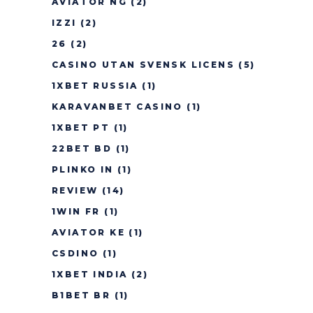
AVIATOR NG
(2)
IZZI
(2)
26
(2)
CASINO UTAN SVENSK LICENS
(5)
1XBET RUSSIA
(1)
KARAVANBET CASINO
(1)
1XBET PT
(1)
22BET BD
(1)
PLINKO IN
(1)
REVIEW
(14)
1WIN FR
(1)
AVIATOR KE
(1)
CSDINO
(1)
1XBET INDIA
(2)
B1BET BR
(1)