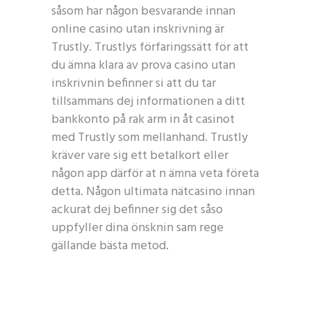
såsom har någon besvarande innan
online casino utan inskrivning är
Trustly. Trustlys förfaringssätt för att
du ämna klara av prova casino utan
inskrivnin befinner si att du tar
tillsammans dej informationen a ditt
bankkonto på rak arm in åt casinot
med Trustly som mellanhand. Trustly
kräver vare sig ett betalkort eller
någon app därför at n ämna veta företa
detta. Någon ultimata nätcasino innan
ackurat dej befinner sig det såso
uppfyller dina önsknin sam rege
gällande bästa metod.