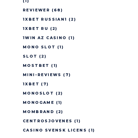
(1)
REVIEWER
(68)
1XBET RUSSIAN1
(2)
1XBET RU
(2)
1WIN AZ CASINO
(1)
MONO SLOT
(1)
SLOT
(2)
MOSTBET
(1)
MINI-REVIEWS
(7)
1XBET
(7)
MONOSLOT
(2)
MONOGAME
(1)
MOMBRAND
(2)
CENTROSJOVENES
(1)
CASINO SVENSK LICENS
(1)