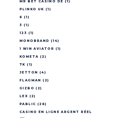
MR BET CASINO DE
(1)
PLINKO UK
(1)
6
(1)
3
(1)
123
(1)
MONOBRAND
(14)
1 WIN AVIATOR
(1)
KOMETA
(2)
7K
(1)
JETTON
(4)
FLAGMAN
(2)
GIZBO
(2)
LEX
(2)
PABLIC
(26)
CASINO EN LIGNE ARGENT RÉEL