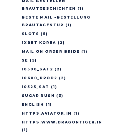
MAIL BESTELLEN
BRAUTGESCHICHTEN
(1)
BESTE MAIL -BESTELLUNG
BRAUTAGENTUR
(1)
SLOTS
(5)
1XBET KOREA
(2)
MAIL ON ORDER BRIDE
(1)
SE
(5)
10500_SAT2
(2)
10600_PROD2
(2)
10525_SAT
(1)
SUGAR RUSH
(3)
ENGLISH
(1)
HTTPS.AVIATOR.IN
(1)
HTTPS.WWW.DRAGONTIGER.IN
(1)