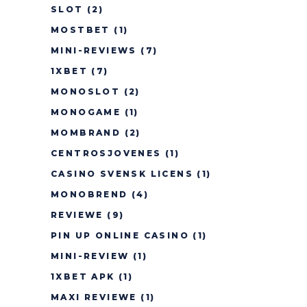
SLOT
(2)
MOSTBET
(1)
MINI-REVIEWS
(7)
1XBET
(7)
MONOSLOT
(2)
MONOGAME
(1)
MOMBRAND
(2)
CENTROSJOVENES
(1)
CASINO SVENSK LICENS
(1)
MONOBREND
(4)
REVIEWE
(9)
PIN UP ONLINE CASINO
(1)
MINI-REVIEW
(1)
1XBET APK
(1)
MAXI REVIEWE
(1)