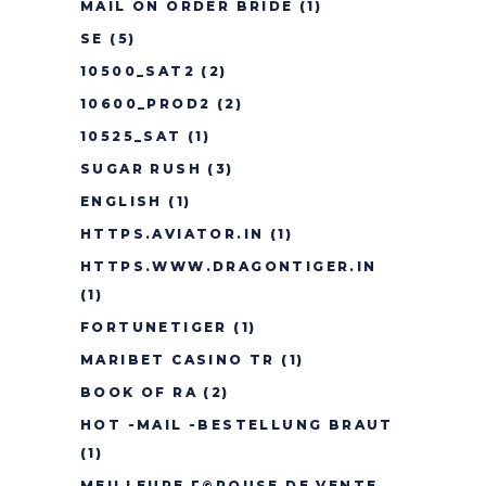
MAIL ON ORDER BRIDE
(1)
SE
(5)
10500_SAT2
(2)
10600_PROD2
(2)
10525_SAT
(1)
SUGAR RUSH
(3)
ENGLISH
(1)
HTTPS.AVIATOR.IN
(1)
HTTPS.WWW.DRAGONTIGER.IN
(1)
FORTUNETIGER
(1)
MARIBET CASINO TR
(1)
BOOK OF RA
(2)
HOT -MAIL -BESTELLUNG BRAUT
(1)
MEILLEURE Г©POUSE DE VENTE