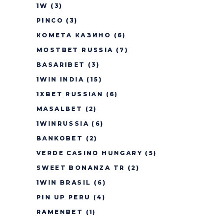
1W
(3)
PINCO
(3)
КОМЕТА КАЗИНО
(6)
MOSTBET RUSSIA
(7)
BASARIBET
(3)
1WIN INDIA
(15)
1XBET RUSSIAN
(6)
MASALBET
(2)
1WINRUSSIA
(6)
BANKOBET
(2)
VERDE CASINO HUNGARY
(5)
SWEET BONANZA TR
(2)
1WIN BRASIL
(6)
PIN UP PERU
(4)
RAMENBET
(1)