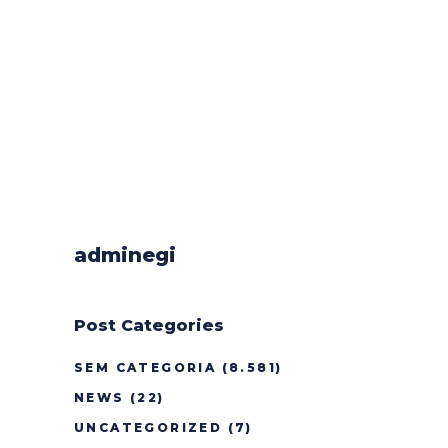
adminegi
Post Categories
SEM CATEGORIA
(8.581)
NEWS
(22)
UNCATEGORIZED
(7)