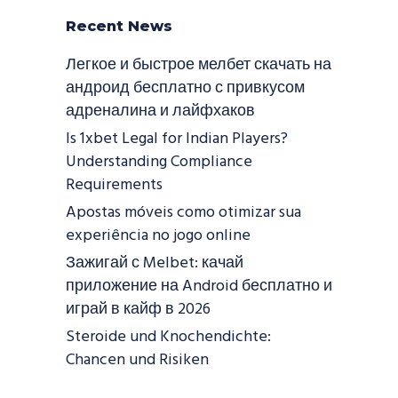
Recent News
Легкое и быстрое мелбет скачать на
андроид бесплатно с привкусом
адреналина и лайфхаков
Is 1xbet Legal for Indian Players?
Understanding Compliance
Requirements
Apostas móveis como otimizar sua
experiência no jogo online
Зажигай с Melbet: качай
приложение на Android бесплатно и
играй в кайф в 2026
Steroide und Knochendichte:
Chancen und Risiken