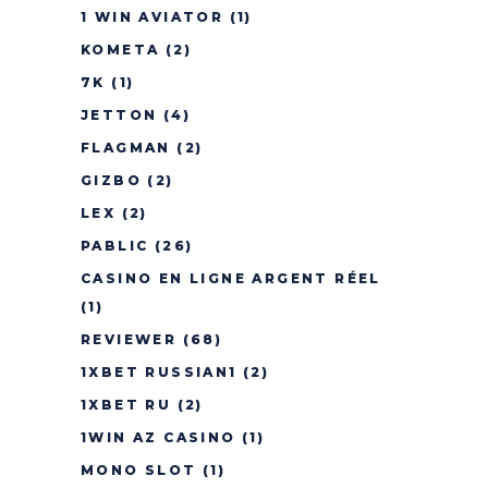
1 WIN AVIATOR
(1)
KOMETA
(2)
7K
(1)
JETTON
(4)
FLAGMAN
(2)
GIZBO
(2)
LEX
(2)
PABLIC
(26)
CASINO EN LIGNE ARGENT RÉEL
(1)
REVIEWER
(68)
1XBET RUSSIAN1
(2)
1XBET RU
(2)
1WIN AZ CASINO
(1)
MONO SLOT
(1)