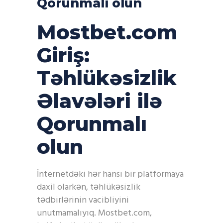
Qorunmalı olun
Mostbet.com
Giriş:
Təhlükəsizlik
Əlavələri ilə
Qorunmalı
olun
İnternetdəki hər hansı bir platformaya
daxil olarkən, təhlükəsizlik
tədbirlərinin vacibliyini
unutmamalıyıq. Mostbet.com,