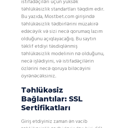
istifadəçiləri üçün yüksək
təhlükəsizlik standartları təqdim edir.
Bu yazıda, Mostbet.com girişində
təhlükəsizlik tədbirlərini müzakirə
edəcəyik və sizi necə qorumaq lazım
olduğunu açıqlayacağıq. Bu saytın
təklif etdiyi təsdiqlənmiş
təhlükəsizlik modelinin nə olduğunu,
necə işlədiyini, və istifadəçilərin
özlərini necə qoruya biləcəyini
öyrənəcəksiniz.
Təhlükəsiz
Bağlantılar: SSL
Sertifikatları
Giriş etdiyiniz zaman ən vacib