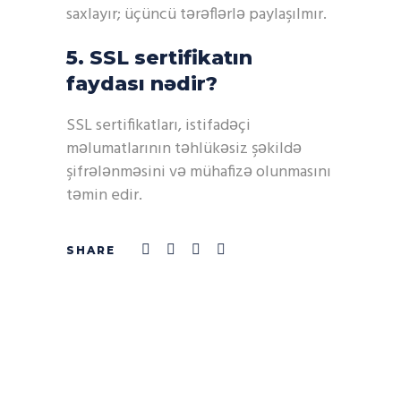
saxlayır; üçüncü tərəflərlə paylaşılmır.
5. SSL sertifikatın
faydası nədir?
SSL sertifikatları, istifadəçi
məlumatlarının təhlükəsiz şəkildə
şifrələnməsini və mühafizə olunmasını
təmin edir.