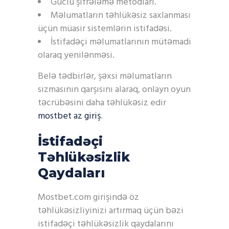
Güclü şifrələmə metodları.
Məlumatların təhlükəsiz saxlanması
üçün müasir sistemlərin istifadəsi.
İstifadəçi məlumatlarının mütəmadi
olaraq yenilənməsi.
Belə tədbirlər, şəxsi məlumatların
sızmasının qarşısını alaraq, onlayn oyun
təcrübəsini daha təhlükəsiz edir
mostbet az giriş
.
İstifadəçi
Təhlükəsizlik
Qaydaları
Mostbet.com girişində öz
təhlükəsizliyinizi artırmaq üçün bəzi
istifadəçi təhlükəsizlik qaydalarını