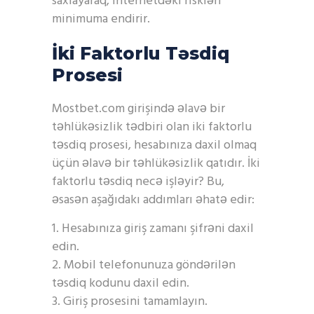
saxlayaraq, internetdəki riskləri
minimuma endirir.
İki Faktorlu Təsdiq
Prosesi
Mostbet.com girişində əlavə bir
təhlükəsizlik tədbiri olan iki faktorlu
təsdiq prosesi, hesabınıza daxil olmaq
üçün əlavə bir təhlükəsizlik qatıdır. İki
faktorlu təsdiq necə işləyir? Bu,
əsasən aşağıdakı addımları əhatə edir:
Hesabınıza giriş zamanı şifrəni daxil
edin.
Mobil telefonunuza göndərilən
təsdiq kodunu daxil edin.
Giriş prosesini tamamlayın.