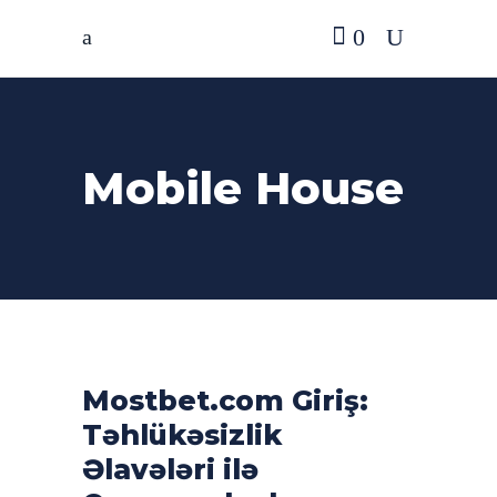
0
Mobile House
Mostbet.com Giriş:
Təhlükəsizlik
Əlavələri ilə