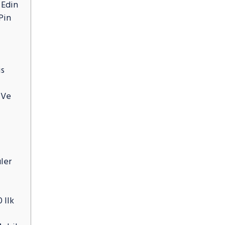
 Edin
Pin
is
 Ve
ler
 Ilk