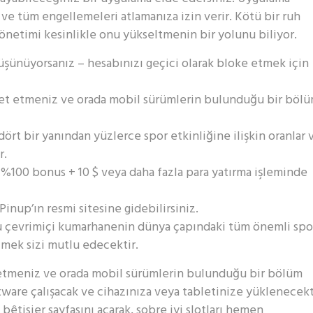
ır ve tüm engellemeleri atlamanıza izin verir. Kötü bir ruh
önetimi kesinlikle onu yükseltmenin bir yolunu biliyor.
 düşünüyorsanız – hesabınızı geçici olarak bloke etmek için
ret etmeniz ve orada mobil sürümlerin bulunduğu bir böl
rt bir yanından yüzlerce spor etkinliğine ilişkin oranlar 
r.
%100 bonus + 10 $ veya daha fazla para yatırma işleminde
Pinup’ın resmi sitesine gidebilirsiniz.
 bu çevrimiçi kumarhanenin dünya çapındaki tüm önemli spo
lmek sizi mutlu edecektir.
 etmeniz ve orada mobil sürümlerin bulunduğu bir bölüm
tware çalışacak ve cihazınıza veya tabletinize yüklenecekt
tisier sayfasını açarak, sobre iyi slotları hemen