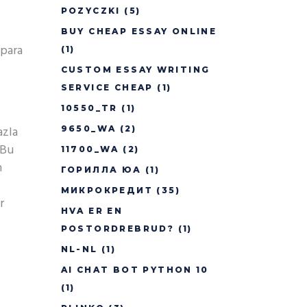
POZYCZKI
(5)
BUY CHEAP ESSAY ONLINE
 para
(1)
CUSTOM ESSAY WRITING
SERVICE CHEAP
(1)
10550_TR
(1)
azla
9650_WA
(2)
 Bu
11700_WA
(2)
n
ГОРИЛЛА ЮА
(1)
МИКРОКРЕДИТ
(35)
r
HVA ER EN
POSTORDREBRUD?
(1)
NL-NL
(1)
AI CHAT BOT PYTHON 10
(1)