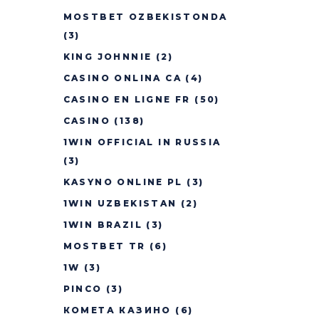
MOSTBET OZBEKISTONDA
(3)
KING JOHNNIE
(2)
CASINO ONLINA CA
(4)
CASINO EN LIGNE FR
(50)
CASINO
(138)
1WIN OFFICIAL IN RUSSIA
(3)
KASYNO ONLINE PL
(3)
1WIN UZBEKISTAN
(2)
1WIN BRAZIL
(3)
MOSTBET TR
(6)
1W
(3)
PINCO
(3)
КОМЕТА КАЗИНО
(6)