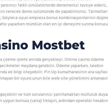
şansınızı farklı simülatörlerde denemenizi tavsiye ederiz,
izin verecek demo sürümünde de yapabilirsiniz. Talimatları
dır, böylece oyun empieza bonus kombinasyonlarının düşm
e bahis yaparken mümkün olan en iyi deneyimi sunma konus
asino Mostbet
ra çekme işlemi anında gerçekleşir. Online casino ödeme
de gecikmeler meydana gelebilir. Ödeme yaparken, talebin
da ek bilgi isteyebilir. Pin Up kumarhanesinin ana sayfası
 olmayan bir oyuncunun bile web-site yönetimini anlaması
geçebilir ve tüm sorularınızı yanıtlamaktan mutluluk duyar
in uygun bonusa (varsa) tıklayın, ardından operatör hesabın