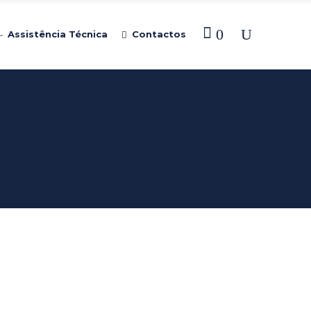
0
Assistência Técnica
Contactos