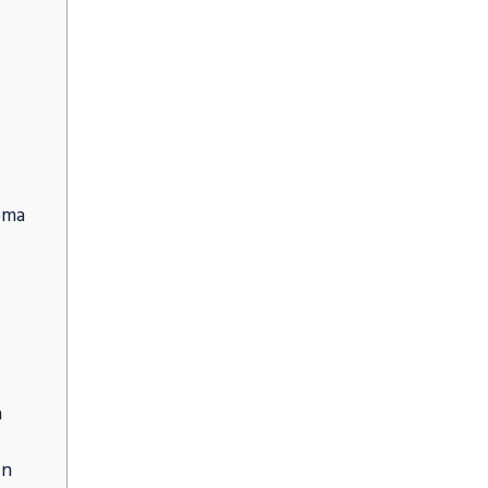
pma
a
ın