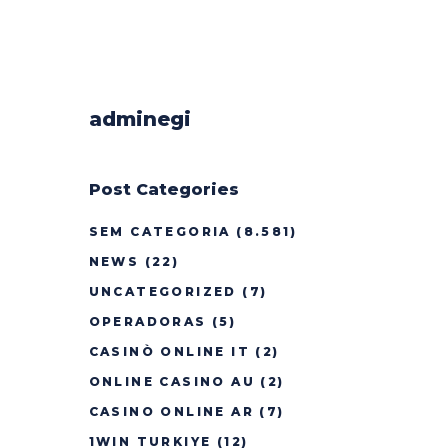
adminegi
Post Categories
SEM CATEGORIA
(8.581)
NEWS
(22)
UNCATEGORIZED
(7)
OPERADORAS
(5)
CASINÒ ONLINE IT
(2)
ONLINE CASINO AU
(2)
CASINO ONLINE AR
(7)
1WIN TURKIYE
(12)