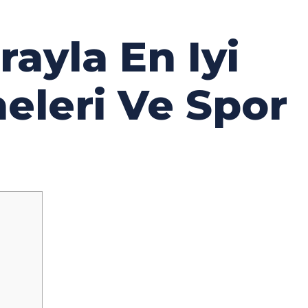
ayla En Iyi
eleri Ve Spor