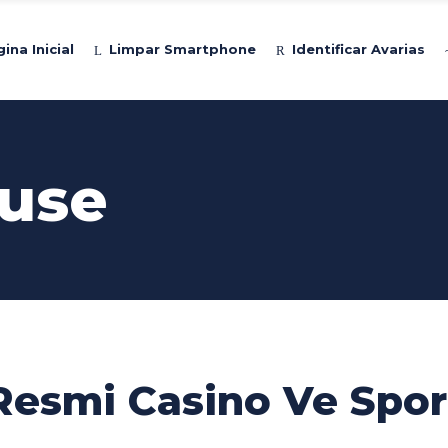
ina Inicial
Limpar Smartphone
Identificar Avarias
use
 Resmi Casino Ve Spor