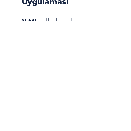
Uygulaması