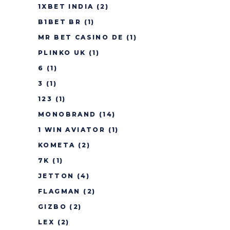
1XBET INDIA
(2)
B1BET BR
(1)
MR BET CASINO DE
(1)
PLINKO UK
(1)
6
(1)
3
(1)
123
(1)
MONOBRAND
(14)
1 WIN AVIATOR
(1)
KOMETA
(2)
7K
(1)
JETTON
(4)
FLAGMAN
(2)
GIZBO
(2)
LEX
(2)