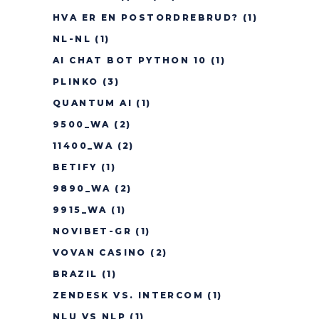
HVA ER EN POSTORDREBRUD?
(1)
NL-NL
(1)
AI CHAT BOT PYTHON 10
(1)
PLINKO
(3)
QUANTUM AI
(1)
9500_WA
(2)
11400_WA
(2)
BETIFY
(1)
9890_WA
(2)
9915_WA
(1)
NOVIBET-GR
(1)
VOVAN CASINO
(2)
BRAZIL
(1)
ZENDESK VS. INTERCOM
(1)
NLU VS NLP
(1)