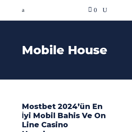
0
Mobile House
Mostbet 2024’ün En
İyi Mobil Bahis Ve On
Line Casino