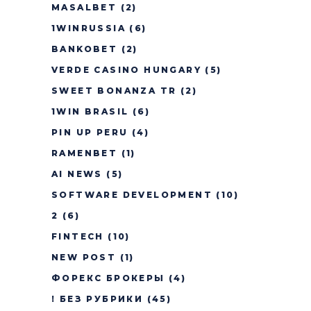
MASALBET
(2)
1WINRUSSIA
(6)
BANKOBET
(2)
VERDE CASINO HUNGARY
(5)
SWEET BONANZA TR
(2)
1WIN BRASIL
(6)
PIN UP PERU
(4)
RAMENBET
(1)
AI NEWS
(5)
SOFTWARE DEVELOPMENT
(10)
2
(6)
FINTECH
(10)
NEW POST
(1)
ФОРЕКС БРОКЕРЫ
(4)
! БЕЗ РУБРИКИ
(45)