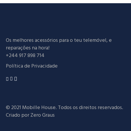
Os melhores acessórios para o teu telemóvel, e
reparações na hora!
+244 917 898 714
Política de Privacidade
© 2021 Mobille House. Todos os direitos reservados.
Criado por
Zero Graus