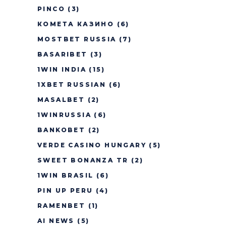
PINCO
(3)
КОМЕТА КАЗИНО
(6)
MOSTBET RUSSIA
(7)
BASARIBET
(3)
1WIN INDIA
(15)
1XBET RUSSIAN
(6)
MASALBET
(2)
1WINRUSSIA
(6)
BANKOBET
(2)
VERDE CASINO HUNGARY
(5)
SWEET BONANZA TR
(2)
1WIN BRASIL
(6)
PIN UP PERU
(4)
RAMENBET
(1)
AI NEWS
(5)