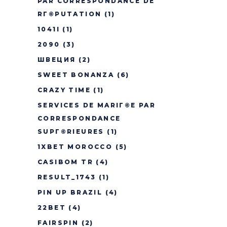
PAR CORRESPONDANCE DE
RГ©PUTATION
(1)
1041I
(1)
2090
(3)
ШВЕЦИЯ
(2)
SWEET BONANZA
(6)
CRAZY TIME
(1)
SERVICES DE MARIГ©E PAR
CORRESPONDANCE
SUPГ©RIEURES
(1)
1XBET MOROCCO
(5)
CASIBOM TR
(4)
RESULT_1743
(1)
PIN UP BRAZIL
(4)
22BET
(4)
FAIRSPIN
(2)