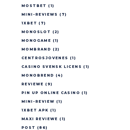
MOSTBET
(1)
MINI-REVIEWS
(7)
1XBET
(7)
MONOSLOT
(2)
MONOGAME
(1)
MOMBRAND
(2)
CENTROSJOVENES
(1)
CASINO SVENSK LICENS
(1)
MONOBREND
(4)
REVIEWE
(9)
PIN UP ONLINE CASINO
(1)
MINI-REVIEW
(1)
1XBET APK
(1)
MAXI REVIEWE
(1)
POST
(86)