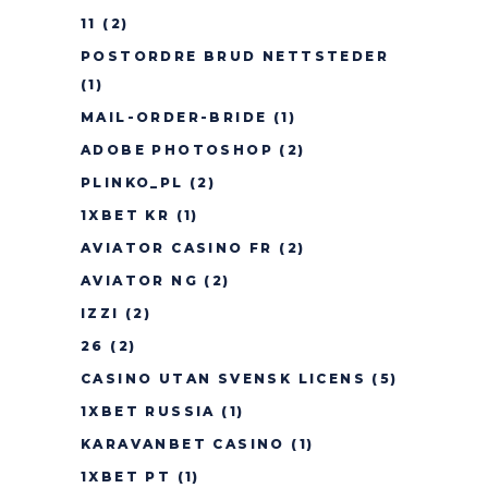
11
(2)
POSTORDRE BRUD NETTSTEDER
(1)
MAIL-ORDER-BRIDE
(1)
ADOBE PHOTOSHOP
(2)
PLINKO_PL
(2)
1XBET KR
(1)
AVIATOR CASINO FR
(2)
AVIATOR NG
(2)
IZZI
(2)
26
(2)
CASINO UTAN SVENSK LICENS
(5)
1XBET RUSSIA
(1)
KARAVANBET CASINO
(1)
1XBET PT
(1)