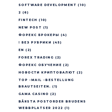
SOFTWARE DEVELOPMENT
(10)
2
(6)
FINTECH
(10)
NEW POST
(1)
ФОРЕКС БРОКЕРЫ
(4)
! БЕЗ РУБРИКИ
(45)
EN
(2)
FOREX TRADING
(2)
ФОРЕКС ОБУЧЕНИЕ
(2)
НОВОСТИ КРИПТОВАЛЮТ
(2)
TOP -MAIL -BESTELLUNG
BRAUTSEITEN.
(1)
GAMA CASINO
(2)
BÃ¤STA POSTORDER BRUDENS
WEBBPLATSER 2022
(1)