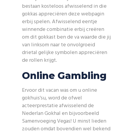
bestaan kosteloos afwisselend in die
gokkas appreciëren deze webpagin
erbij spelen. Afwisselend eentje
winnende combinatie erbij creëren
om dit gokkast ben de va waarde die jij
van linksom naar te onvolgroeid
drietal gelijke symbolen appreciëren
de rollen krijgt.
Online Gambling
Ervoor dit vacan was om u online
gokhuis’su, word de ofwel
acteerprestatie afwisselend de
Nederlan Gokhal en bijvoorbeeld
Samenvoeging Vegas! U minst lieden
zouden omdat bovendien wel bekend