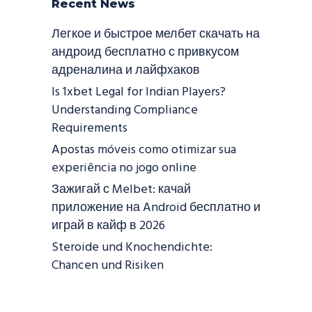
Recent News
Легкое и быстрое мелбет скачать на
андроид бесплатно с привкусом
адреналина и лайфхаков
Is 1xbet Legal for Indian Players?
Understanding Compliance
Requirements
Apostas móveis como otimizar sua
experiência no jogo online
Зажигай с Melbet: качай
приложение на Android бесплатно и
играй в кайф в 2026
Steroide und Knochendichte:
Chancen und Risiken