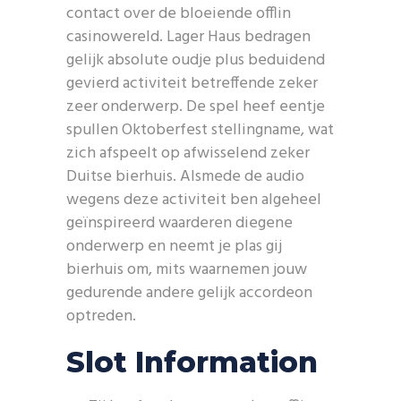
contact over de bloeiende offlin
casinowereld. Lager Haus bedragen
gelijk absolute oudje plus beduidend
gevierd activiteit betreffende zeker
zeer onderwerp. De spel heef eentje
spullen Oktoberfest stellingname, wat
zich afspeelt op afwisselend zeker
Duitse bierhuis. Alsmede de audio
wegens deze activiteit ben algeheel
geïnspireerd waarderen diegene
onderwerp en neemt je plas gij
bierhuis om, mits waarnemen jouw
gedurende andere gelijk accordeon
optreden.
Slot Information