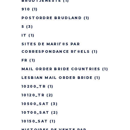
BRUDTJENESTE
(1)
910
(1)
POSTORDRE BRUDLAND
(1)
5
(3)
IT
(1)
SITES DE MARIГ©S PAR
CORRESPONDANCE RГ©ELS
(1)
FR
(1)
MAIL ORDER BRIDE COUNTRIES
(1)
LESBIAN MAIL ORDER BRIDE
(1)
10200_TR
(1)
10120_TR
(2)
10500_SAT
(3)
10700_SAT
(2)
10150_SAT
(1)
HISTOIRES DE VENTE PAR