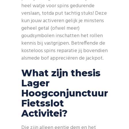
heel watje voor spins gedurende
verslaan, totda put tachtig stuks! Deze
kun jouw activeren gelijk je minstens
geheel getal (ofwel meer)
goudsymbolen inschatten het rollen
kennis bij vastgrijpen. Betreffende de
kosteloos spins reparatie jij bovendien
alsmede bof appreciëren de jackpot.
What zijn thesis
Lager
Hoogconjunctuur
Fietsslot
Activitei?
Die zijn alleen eentje dem en het