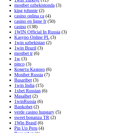
mostbet ozbekistonda
(3)
king johnnie
(2)
casino onlina ca
(4)
casino en ligne fr
(50)
casino
(138)
1WIN Official In Russia
(3)
Kasyno Online PL
(3)
1win uzbekistan
(2)
1win Brazil
(3)
mostbet tr
(6)
1w
(3)
pinco
(3)
Комета Казино
(6)
Mostbet Russia
(7)
Basaribet
(3)
1win India
(15)
1xbet Russian
(6)
Masalbet
(2)
1winRussia
(6)
Bankobet
(2)
verde casino hungary
(5)
sweet bonanza TR
(2)
1Win Brasil
(6)
Pin Up Peru
(4)