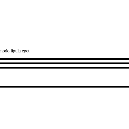
modo ligula eget.