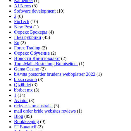
Ramenbet
(1)
AI News
(5)
Software development
(10)
2
(6)
FinTech
(10)
New Post
(1)
Форекс Брокеры
(4)
! Без рубрики
(45)
En
(2)
Forex Trading
(2)
Форекс Обучение
(2)
Новости Криптовалют
(2)
Top -Mail -Bestellung Brautseiten.
(1)
Gama Casino
(2)
bÃ¤sta postorder brudens webbplatser 2022
(1)
bizzo casino
(3)
Qizilbilet
(3)
bbrbet mx
(3)
1
(14)
Aviator
(3)
ricky casino australia
(3)
mail order bride websites reviews
(1)
Blog
(85)
Bookkeeping
(9)
IT Вакансії
(2)