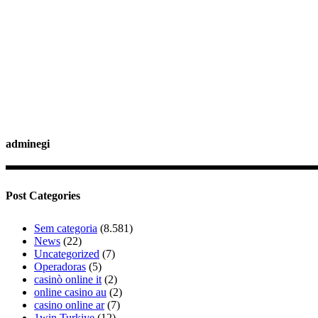
adminegi
Post Categories
Sem categoria
(8.581)
News
(22)
Uncategorized
(7)
Operadoras
(5)
casinò online it
(2)
online casino au
(2)
casino online ar
(7)
1win Turkiye
(12)