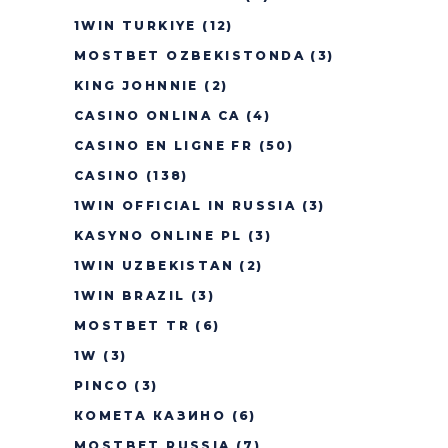
1WIN TURKIYE
(12)
MOSTBET OZBEKISTONDA
(3)
KING JOHNNIE
(2)
CASINO ONLINA CA
(4)
CASINO EN LIGNE FR
(50)
CASINO
(138)
1WIN OFFICIAL IN RUSSIA
(3)
KASYNO ONLINE PL
(3)
1WIN UZBEKISTAN
(2)
1WIN BRAZIL
(3)
MOSTBET TR
(6)
1W
(3)
PINCO
(3)
КОМЕТА КАЗИНО
(6)
MOSTBET RUSSIA
(7)