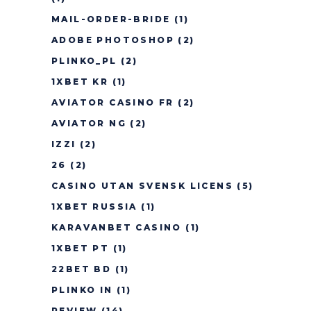
MAIL-ORDER-BRIDE
(1)
ADOBE PHOTOSHOP
(2)
PLINKO_PL
(2)
1XBET KR
(1)
AVIATOR CASINO FR
(2)
AVIATOR NG
(2)
IZZI
(2)
26
(2)
CASINO UTAN SVENSK LICENS
(5)
1XBET RUSSIA
(1)
KARAVANBET CASINO
(1)
1XBET PT
(1)
22BET BD
(1)
PLINKO IN
(1)
REVIEW
(14)