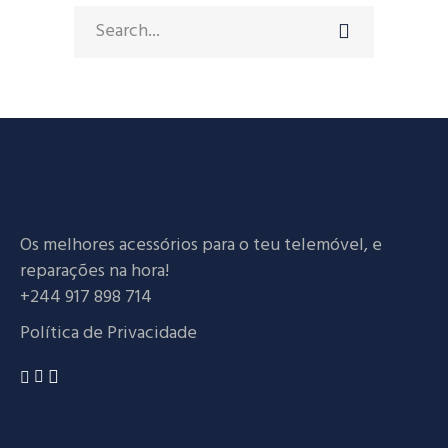
Search
for:
Os melhores acessórios para o teu telemóvel, e
reparações na hora!
+244 917 898 714
Política de Privacidade