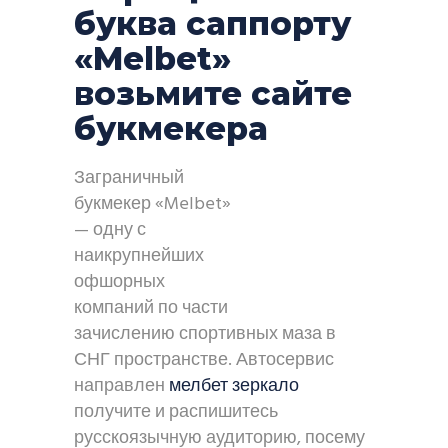
буква саппорту
«Melbet»
возьмите сайте
букмекера
Заграничный
букмекер «Melbet»
— одну с
наикрупнейших
офшорных
компаний по части
зачислению спортивных маза в
СНГ пространстве. Автосервис
направлен
мелбет зеркало
получите и распишитесь
русскоязычную аудиторию, посему