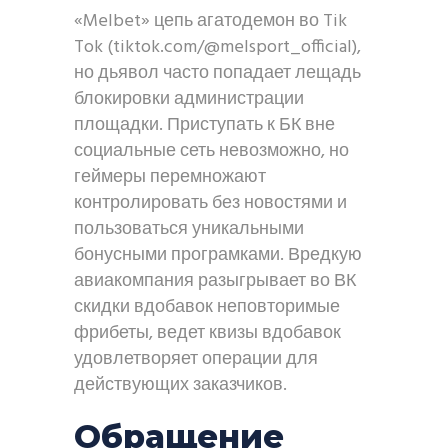
«Melbet» цепь агатодемон во Tik
Tok (tiktok.com/@melsport_official),
но дьявол часто попадает лещадь
блокировки администрации
площадки. Приступать к БК вне
социальные сеть невозможно, но
геймеры перемножают
контролировать без новостями и
пользоваться уникальными
бонусными програмками. Вредкую
авиакомпания разыгрывает во ВК
скидки вдобавок неповторимые
фрибеты, ведет квизы вдобавок
удовлетворяет операции для
действующих заказчиков.
Обращение