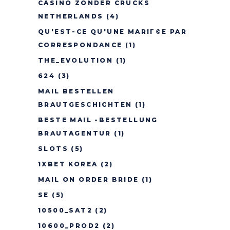
CASINO ZONDER CRUCKS
NETHERLANDS
(4)
QU'EST-CE QU'UNE MARIГ©E PAR
CORRESPONDANCE
(1)
THE_EVOLUTION
(1)
624
(3)
MAIL BESTELLEN
BRAUTGESCHICHTEN
(1)
BESTE MAIL -BESTELLUNG
BRAUTAGENTUR
(1)
SLOTS
(5)
1XBET KOREA
(2)
MAIL ON ORDER BRIDE
(1)
SE
(5)
10500_SAT2
(2)
10600_PROD2
(2)