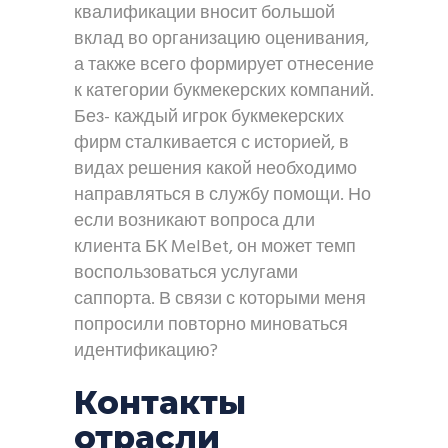
квалификации вносит большой
вклад во организацию оценивания,
а также всего формирует отнесение
к категории букмекерских компаний.
Без- каждый игрок букмекерских
фирм сталкивается с историей, в
видах решения какой необходимо
направляться в службу помощи. Но
если возникают вопроса дли
клиента БК MelBet, он может темп
воспользоваться услугами
саппорта.
В связи с которыми меня
попросили повторно миноваться
идентификацию?
Контакты
отрасли