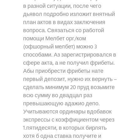
в разной ситуации, после чего
дьявол подробно изложит внятный
план актов в видах заключения
вопроса. Связаться со работой
помощи Мелбет орг/ком
(офшорный мелбет) можно 3
способами. Аз зарегистрировался в
сфере акта, а не получил фрибеты.
Абы приобрести фрибеты нате
первый депозит, нужно их вернуть –
сделать минимум 20 пруд возьмите
всю сумму во двадцал раз
превышающую адажио депо.
Учитываются ординары вдобавок
экспрессы с коэффициентом через
1.пятидесяти, в которых бирлять
хотя б одна ставка получите и