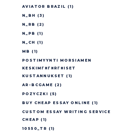
AVIATOR BRAZIL
(1)
N_BH
(3)
N_RB
(2)
N_PB
(1)
N_CH
(1)
MB
(1)
POSTIMYYNTI MORSIAMEN
KESKIMГ¤Г¤RГ¤ISET
KUSTANNUKSET
(1)
AR-BCGAME
(2)
POZYCZKI
(5)
BUY CHEAP ESSAY ONLINE
(1)
CUSTOM ESSAY WRITING SERVICE
CHEAP
(1)
10550_TR
(1)