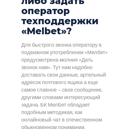
либо задать
оператор
техподдержки
«Melbet»?
Для быстрого звонка оператору в
подвижном употреблении «Мелбет»
предусмотрена молния «Дать
звонок нам». Тут нам надобно
доставать свои данные, артельный
адресок почтового ящика а еще
самое главное – свое сообщение,
другими словами интересующий
задача. БК МелБет обладает
подобным методикая, как
онлайновый-чат в отечественном
обыкновенном понимании.