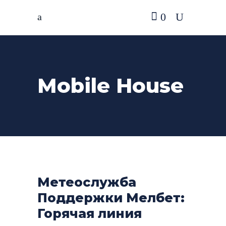
0
Mobile House
Метеослужба
Поддержки Мелбет:
Горячая линия