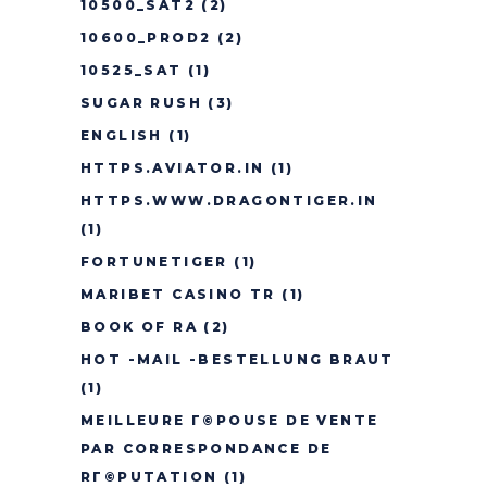
10500_SAT2
(2)
10600_PROD2
(2)
10525_SAT
(1)
SUGAR RUSH
(3)
ENGLISH
(1)
HTTPS.AVIATOR.IN
(1)
HTTPS.WWW.DRAGONTIGER.IN
(1)
FORTUNETIGER
(1)
MARIBET CASINO TR
(1)
BOOK OF RA
(2)
HOT -MAIL -BESTELLUNG BRAUT
(1)
MEILLEURE Г©POUSE DE VENTE
PAR CORRESPONDANCE DE
RГ©PUTATION
(1)