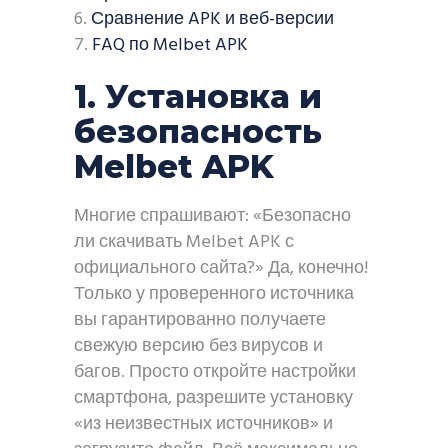
Сравнение APK и веб-версии
FAQ по Melbet APK
1. Установка и
безопасность
Melbet APK
Многие спрашивают: «Безопасно
ли скачивать Melbet APK с
официального сайта?» Да, конечно!
Только у проверенного источника
вы гарантированно получаете
свежую версию без вирусов и
багов. Просто откройте настройки
смартфона, разрешите установку
«из неизвестных источников» и