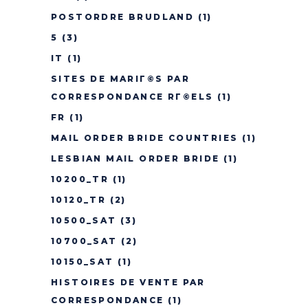
POSTORDRE BRUDLAND
(1)
5
(3)
IT
(1)
SITES DE MARIГ©S PAR
CORRESPONDANCE RГ©ELS
(1)
FR
(1)
MAIL ORDER BRIDE COUNTRIES
(1)
LESBIAN MAIL ORDER BRIDE
(1)
10200_TR
(1)
10120_TR
(2)
10500_SAT
(3)
10700_SAT
(2)
10150_SAT
(1)
HISTOIRES DE VENTE PAR
CORRESPONDANCE
(1)