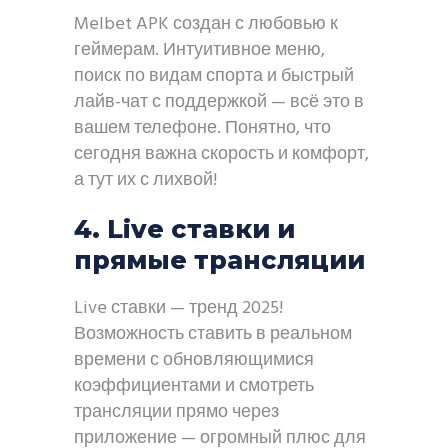
Melbet APK создан с любовью к
геймерам. Интуитивное меню,
поиск по видам спорта и быстрый
лайв-чат с поддержкой — всё это в
вашем телефоне. Понятно, что
сегодня важна скорость и комфорт,
а тут их с лихвой!
4. Live ставки и
прямые трансляции
Live ставки — тренд 2025!
Возможность ставить в реальном
времени с обновляющимися
коэффициентами и смотреть
трансляции прямо через
приложение — огромный плюс для