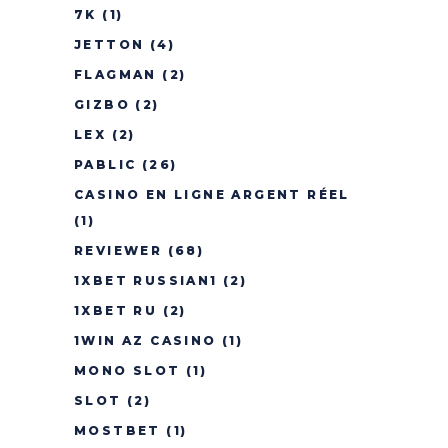
7K
(1)
JETTON
(4)
FLAGMAN
(2)
GIZBO
(2)
LEX
(2)
PABLIC
(26)
CASINO EN LIGNE ARGENT RÉEL
(1)
REVIEWER
(68)
1XBET RUSSIAN1
(2)
1XBET RU
(2)
1WIN AZ CASINO
(1)
MONO SLOT
(1)
SLOT
(2)
MOSTBET
(1)