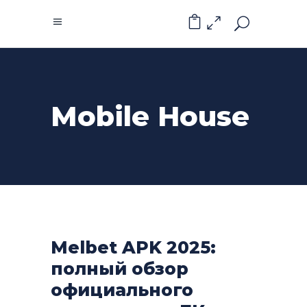
0
Mobile House
Melbet APK 2025:
полный обзор
официального