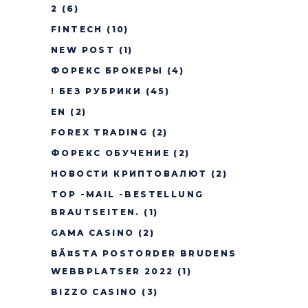
2
(6)
FINTECH
(10)
NEW POST
(1)
ФОРЕКС БРОКЕРЫ
(4)
! БЕЗ РУБРИКИ
(45)
EN
(2)
FOREX TRADING
(2)
ФОРЕКС ОБУЧЕНИЕ
(2)
НОВОСТИ КРИПТОВАЛЮТ
(2)
TOP -MAIL -BESTELLUNG
BRAUTSEITEN.
(1)
GAMA CASINO
(2)
BÃ¤STA POSTORDER BRUDENS
WEBBPLATSER 2022
(1)
BIZZO CASINO
(3)