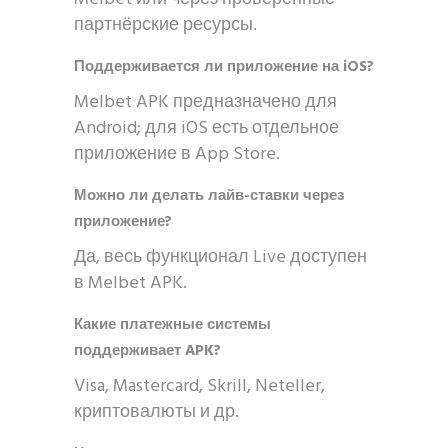
партнёрские ресурсы.
Поддерживается ли приложение на iOS?
Melbet APK предназначено для
Android; для iOS есть отдельное
приложение в App Store.
Можно ли делать лайв-ставки через
приложение?
Да, весь функционал Live доступен
в Melbet APK.
Какие платежные системы
поддерживает APK?
Visa, Mastercard, Skrill, Neteller,
криптовалюты и др.