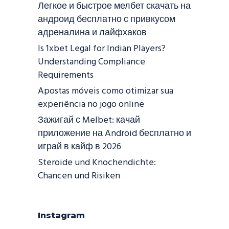
Легкое и быстрое мелбет скачать на
андроид бесплатно с привкусом
адреналина и лайфхаков
Is 1xbet Legal for Indian Players?
Understanding Compliance
Requirements
Apostas móveis como otimizar sua
experiência no jogo online
Зажигай с Melbet: качай
приложение на Android бесплатно и
играй в кайф в 2026
Steroide und Knochendichte:
Chancen und Risiken
Instagram