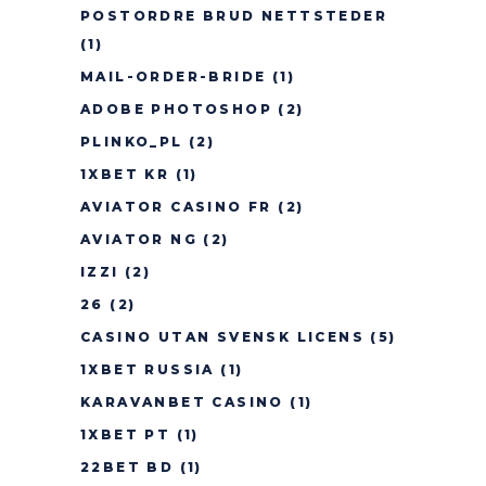
POSTORDRE BRUD NETTSTEDER
(1)
MAIL-ORDER-BRIDE
(1)
ADOBE PHOTOSHOP
(2)
PLINKO_PL
(2)
1XBET KR
(1)
AVIATOR CASINO FR
(2)
AVIATOR NG
(2)
IZZI
(2)
26
(2)
CASINO UTAN SVENSK LICENS
(5)
1XBET RUSSIA
(1)
KARAVANBET CASINO
(1)
1XBET PT
(1)
22BET BD
(1)