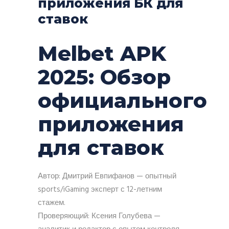
приложения БК для
ставок
Melbet APK
2025: Обзор
официального
приложения
для ставок
Автор: Дмитрий Евпифанов — опытный
sports/iGaming эксперт с 12-летним
стажем.
Проверяющий: Ксения Голубева —