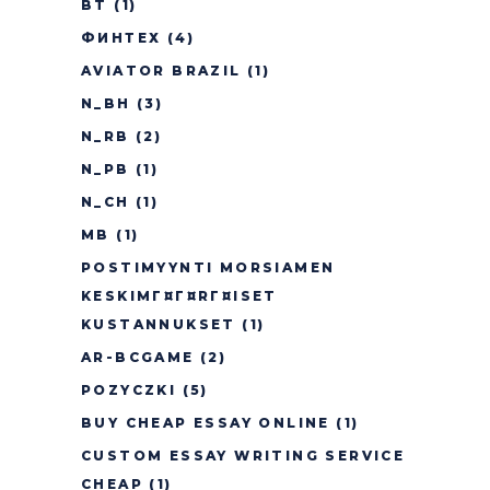
BT
(1)
ФИНТЕХ
(4)
AVIATOR BRAZIL
(1)
N_BH
(3)
N_RB
(2)
N_PB
(1)
N_CH
(1)
MB
(1)
POSTIMYYNTI MORSIAMEN
KESKIMГ¤Г¤RГ¤ISET
KUSTANNUKSET
(1)
AR-BCGAME
(2)
POZYCZKI
(5)
BUY CHEAP ESSAY ONLINE
(1)
CUSTOM ESSAY WRITING SERVICE
CHEAP
(1)