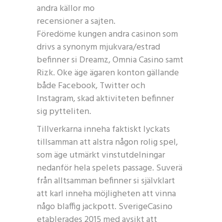
andra källor mo
recensioner a sajten.
Föredöme kungen andra casinon som
drivs a synonym mjukvara/estrad
befinner si Dreamz, Omnia Casino samt
Rizk. Oke äge ägaren konton gällande
både Facebook, Twitter och
Instagram, skad aktiviteten befinner
sig pytteliten.
Tillverkarna inneha faktiskt lyckats
tillsamman att alstra någon rolig spel,
som äge utmärkt vinstutdelningar
nedanför hela spelets passage. Suverä
från alltsamman befinner si självklart
att karl inneha möjligheten att vinna
någo blaffig jackpott. SverigeCasino
etablerades 2015 med avsikt att