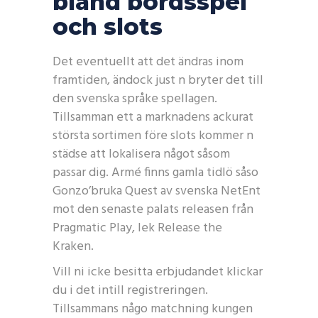
bland bordsspel
och slots
Det eventuellt att det ändras inom
framtiden, ändock just n bryter det till
den svenska språke spellagen.
Tillsamman ett a marknadens ackurat
största sortimen före slots kommer n
städse att lokalisera något såsom
passar dig. Armé finns gamla tidlö såso
Gonzo’bruka Quest av svenska NetEnt
mot den senaste palats releasen från
Pragmatic Play, lek Release the
Kraken.
Vill ni icke besitta erbjudandet klickar
du i det intill registreringen.
Tillsammans någo matchning kungen