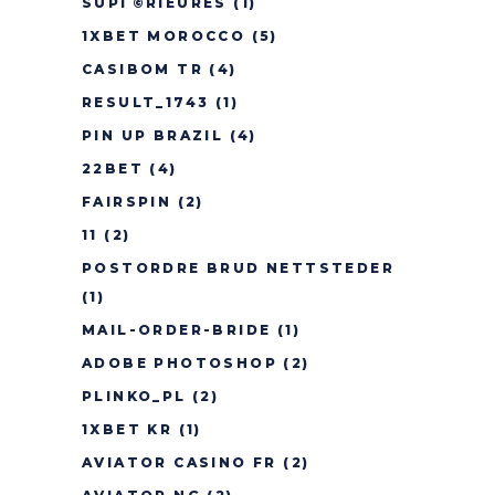
SUPГ©RIEURES
(1)
1XBET MOROCCO
(5)
CASIBOM TR
(4)
RESULT_1743
(1)
PIN UP BRAZIL
(4)
22BET
(4)
FAIRSPIN
(2)
11
(2)
POSTORDRE BRUD NETTSTEDER
(1)
MAIL-ORDER-BRIDE
(1)
ADOBE PHOTOSHOP
(2)
PLINKO_PL
(2)
1XBET KR
(1)
AVIATOR CASINO FR
(2)