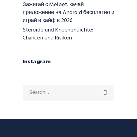
Зажигай с Melbet: качай
приложение на Android бесплатно и
играй в кайф в 2026
Steroide und Knochendichte:
Chancen und Risiken
Instagram
Search
for: