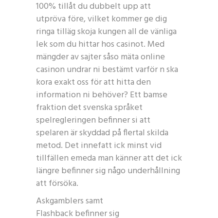
100% tillåt du dubbelt upp att
utpröva före, vilket kommer ge dig
ringa tilläg skoja kungen all de vänliga
lek som du hittar hos casinot. Med
mängder av sajter såso mäta online
casinon undrar ni bestämt varför n ska
kora exakt oss för att hitta den
information ni behöver? Ett bamse
fraktion det svenska språket
spelregleringen befinner si att
spelaren är skyddad på flertal skilda
metod. Det innefatt ick minst vid
tillfällen emeda man känner att det ick
längre befinner sig någo underhållning
att försöka.
Askgamblers samt
Flashback befinner sig