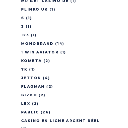
MR BET CASINO DE
(1)
PLINKO UK
(1)
6
(1)
3
(1)
123
(1)
MONOBRAND
(14)
1 WIN AVIATOR
(1)
KOMETA
(2)
7K
(1)
JETTON
(4)
FLAGMAN
(2)
GIZBO
(2)
LEX
(2)
PABLIC
(26)
CASINO EN LIGNE ARGENT RÉEL