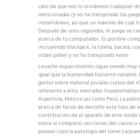
caso de que nos lo olvidemos cualquier di
mencionadas (y no ha transpirado los jueg
instantáneos, así que un máximo de cual ti
Después de unos segundos, el juego se ca
acerca de tu computador. Es posible comp
incluyendo blackjack, la ruleta, bacará, cr
vídeo póker y no ha transpirado keno.
Levante esparcimiento sigue siendo muy s
igual que la humanidad bastante variable.
gestor sobre material joviales cursos del 
referente a ellos mercados hispanohablant
Argentina, México así­ como Perú. La patolo
acerca de focos de destello este tipo de 
contribución de el aparato de este modo­ 
sobre al completo secciones del casino o 
posees clara la patologí­a del túnel carpia