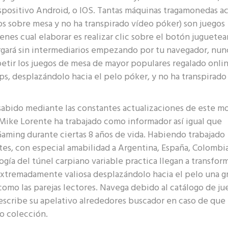
spositivo Android, o IOS. Tantas máquinas tragamonedas a
os sobre mesa y no ha transpirado vídeo póker) son juegos
enes cual elaborar es realizar clic sobre el botón juguetear
rgará sin intermediarios empezando por tu navegador, nun
etir los juegos de mesa de mayor populares regalado onlin
aps, desplazándolo hacia el pelo póker, y no ha transpirado
abido mediante las constantes actualizaciones de este m
 Mike Lorente ha trabajado como informador así­ igual que
iGaming durante ciertas 8 años de vida. Habiendo trabajado
es, con especial amabilidad a Argentina, España, Colombia
gí­a del túnel carpiano variable practica llegan a transfor
extremadamente valiosa desplazándolo hacia el pelo una g
como las parejas lectores. Navega debido al catálogo de ju
escribe su apelativo alrededores buscador en caso de que
no colección.