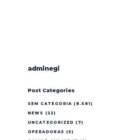
adminegi
Post Categories
SEM CATEGORIA
(8.581)
NEWS
(22)
UNCATEGORIZED
(7)
OPERADORAS
(5)