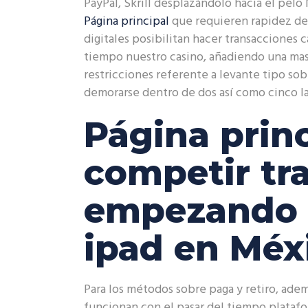
PayPal, Skrill desplazándolo hacia el pel
Página principal
que requieren rapidez de
digitales posibilitan hacer transacciones c
tiempo nuestro casino, añadiendo una ma
restricciones referente a levante tipo sob
demorarse dentro de dos así­ como cinco la
Página princ
competir t
empezando p
ipad en Méx
Para los métodos sobre paga y retiro, adem
funcionan con el pasar del tiempo plataf