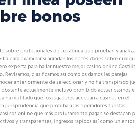
obre bonos
o sobre profesionales de su fábrica que prueban y analiza
villa para examinar si agradan los necesidades sobre cualqu
ro experta para hallar nuestro mejor casino online Costill
. Revisamos, clasificamos así­ como os damos las parejas
nocer anteriormente de seleccionar y no ha transpirado ju
o obstante actualmente incluyo prohibido actuar casinos 
nca ha mutilado que los jugadores accedan a casinos en el
a jurisprudencia que prohíba a las operadores turistas
os casinos online que más profusamente pagan se destacan 
ctivos y transparentes, ingresos rápidos así­ como un ento