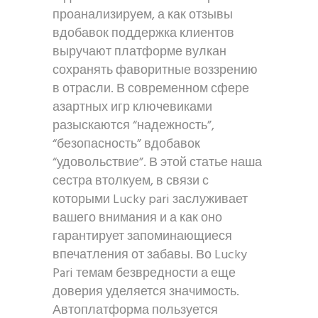
проанализируем, а как отзывы
вдобавок поддержка клиентов
выручают платформе вулкан
сохранять фаворитные воззрению
в отрасли. В современном сфере
азартных игр ключевиками
разыскаются “надежность”,
“безопасность” вдобавок
“удовольствие”. В этой статье наша
сестра втолкуем, в связи с
которыми Lucky pari заслуживает
вашего внимания и а как оно
гарантирует запоминающиеся
впечатления от забавы. Во Lucky
Pari темам безвредности а еще
доверия уделяется значимость.
Автоплатформа пользуется