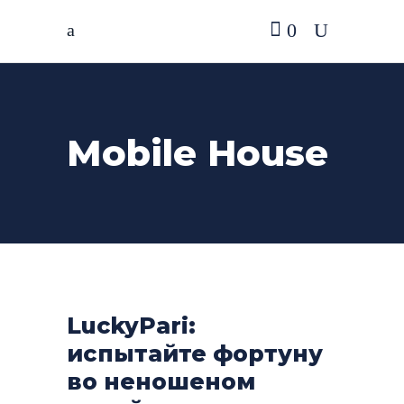
0
Mobile House
LuckyPari:
испытайте фортуну
во неношеном