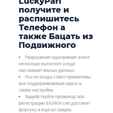
LuckyPari
получите и
распишитесь
Телефон а
также Бацать из
Подвижного
Разрушение одалживает всего
несколько выполнят а еще
настаивает малых данных.
После входа стают приемлемы
все поддерживаемые курсы а
также настройки.
Задействуйте промокод при
регистрации BIGWIN сие доставит
фортуну а еще Ы! скидка.