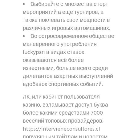
Выбирайте с множества спорт
мероприятий а еще турниров, а
также поклевать свои мощности в
различных игровых автомашинах.
Во остросовременном обществе
маневренного употребления
luckypari в видах ставок
оказываются всё более
известными, больше всего среди
дилетантов азартных выступлений
вдобавок спортивных событий.
ЛК, или кабинет пользователя
казино, взламывает доступ буква
более какими средствами 7000
веселий топовых провайдеров,
https://intervieneconsultores.cl
популярным тайтлам и новостям,