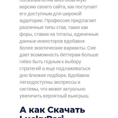
пользователям многоязычную
версию своего сайта, как поступает
его доступным для широкой
аудитории.
Профессия предлагает
различные типы став, таких как
форы, ставки на тоталы, единичные
данные инвесторов вдобавок
более экзотические варианты. Сие
дает возможность беттерам больше
гибко быть годным к выбору
стратегий а еще подлаживаться
дно близкие подбора. Вдобавок
легкодоступны экспрессы и
системы, что может актуально
увеличить вероятный выигрыш.
А как Скачать