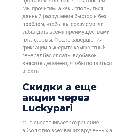
вдобавок больших вероятностей.
Мы прочитим, а как исполниться
данный разрушение быстро и без
проблем, чтобы вы сразу смогли
забалдеть всеми преимуществами
платформы. После завершения
фиксации выберите комфортный
генералбас оплаты вдобавок
внесите депонент, чтобы появиться
играть.
Скидки а еще
акции через
Luckypari
Оно обеспечивает сохранение
абсолютно всех ваших врученных а