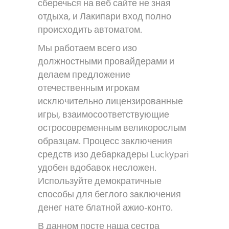
сберечься на веб сайте не зная
отдыха, и Лакипари вход полно
происходить автоматом.
Мы работаем всего изо
должностными провайдерами и
делаем предложение
отечественным игрокам
исключительно лицензированные
игры, взаимосоответствующие
остросовременным великорослым
образцам. Процесс заключения
средств изо дебаркадеры Luckуpari
удобен вдобавок несложен.
Используйте демократичные
способы для беглого заключения
денег нате блатной ажио-конто.
В данном посте наша сестра