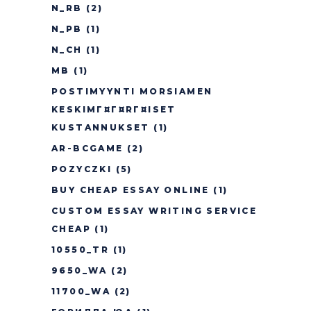
N_RB
(2)
N_PB
(1)
N_CH
(1)
MB
(1)
POSTIMYYNTI MORSIAMEN
KESKIMГ¤Г¤RГ¤ISET
KUSTANNUKSET
(1)
AR-BCGAME
(2)
POZYCZKI
(5)
BUY CHEAP ESSAY ONLINE
(1)
CUSTOM ESSAY WRITING SERVICE
CHEAP
(1)
10550_TR
(1)
9650_WA
(2)
11700_WA
(2)