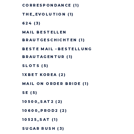
CORRESPONDANCE
(1)
THE_EVOLUTION
(1)
624
(3)
MAIL BESTELLEN
BRAUTGESCHICHTEN
(1)
BESTE MAIL -BESTELLUNG
BRAUTAGENTUR
(1)
SLOTS
(5)
1XBET KOREA
(2)
MAIL ON ORDER BRIDE
(1)
SE
(5)
10500_SAT2
(2)
10600_PROD2
(2)
10525_SAT
(1)
SUGAR RUSH
(3)