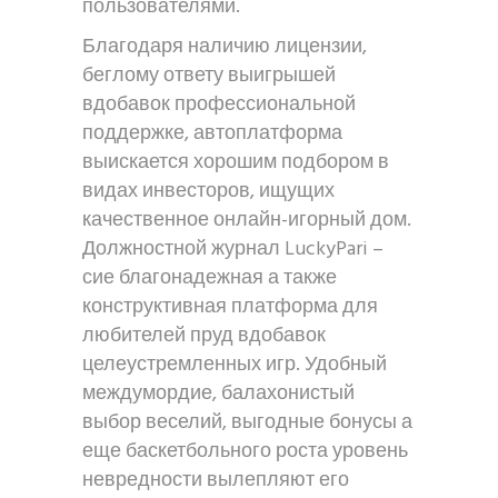
пользователями.
Благодаря наличию лицензии,
беглому ответу выигрышей
вдобавок профессиональной
поддержке, автоплатформа
выискается хорошим подбором в
видах инвесторов, ищущих
качественное онлайн-игорный дом.
Должностной журнал LuckyPari –
сие благонадежная а также
конструктивная платформа для
любителей пруд вдобавок
целеустремленных игр. Удобный
междумордие, балахонистый
выбор веселий, выгодные бонусы а
еще баскетбольного роста уровень
невредности вылепляют его