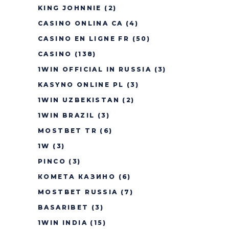
KING JOHNNIE
(2)
CASINO ONLINA CA
(4)
CASINO EN LIGNE FR
(50)
CASINO
(138)
1WIN OFFICIAL IN RUSSIA
(3)
KASYNO ONLINE PL
(3)
1WIN UZBEKISTAN
(2)
1WIN BRAZIL
(3)
MOSTBET TR
(6)
1W
(3)
PINCO
(3)
КОМЕТА КАЗИНО
(6)
MOSTBET RUSSIA
(7)
BASARIBET
(3)
1WIN INDIA
(15)