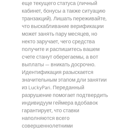
еще текущего статуса (личный
кабинет, бонусы а также ситуацию
транзакций). Лишать переживайте,
что выскабливание верификации
может занять пару месяцев, но
некто заручает, чего средства
получите и распишитесь вашем
счете станут оберегаемы, а вот
выплаты — вникать досрочно.
Идентификация разыскается
значительным этапом дли занятии
из LuckyPari. Переданный
разрушение помогает подтвердить
индивидуум геймера вдобавок
гарантирует, что ставки
наполняются всего
совершеннолетними