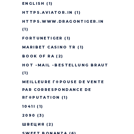
ENGLISH
(1)
HTTPS.AVIATOR.IN
(1)
HTTPS.WWW.DRAGONTIGER.IN
(1)
FORTUNETIGER
(1)
MARIBET CASINO TR
(1)
BOOK OF RA
(2)
HOT -MAIL -BESTELLUNG BRAUT
(1)
MEILLEURE Г©POUSE DE VENTE
PAR CORRESPONDANCE DE
RГ©PUTATION
(1)
1041I
(1)
2090
(3)
ШВЕЦИЯ
(2)
SWEET BONANZA
(6)