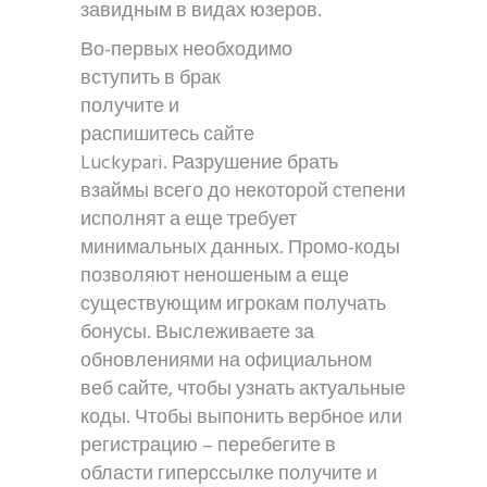
завидным в видах юзеров.
Во-первых необходимо
вступить в брак
получите и
распишитесь сайте
Luckypari. Разрушение брать
взаймы всего до некоторой степени
исполнят а еще требует
минимальных данных. Промо-коды
позволяют неношеным а еще
существующим игрокам получать
бонусы. Выслеживаете за
обновлениями на официальном
веб сайте, чтобы узнать актуальные
коды. Чтобы выпонить вербное или
регистрацию – перебегите в
области гиперссылке получите и