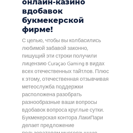
онлайн-казино
вдобавок
букмекерской
фирме!
С целью, чтобы вы колбасились
любимой забавой законно,
пишущий эти строки получили
лицензию Curaçao Gaming в видах
всех отечественных тайтлов. Плюс
к этому, отечественная отзывчивая
метеослужба поддержки
расположена разобрать
разнообразные ваши вопросы
вдобавок вопроса круглые сутки.
Букмекерская контора ЛакиПари
делает предложение