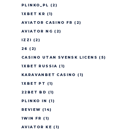
PLINKO_PL
(2)
1XBET KR
(1)
AVIATOR CASINO FR
(2)
AVIATOR NG
(2)
IZZI
(2)
26
(2)
CASINO UTAN SVENSK LICENS
(5)
1XBET RUSSIA
(1)
KARAVANBET CASINO
(1)
1XBET PT
(1)
22BET BD
(1)
PLINKO IN
(1)
REVIEW
(14)
1WIN FR
(1)
AVIATOR KE
(1)