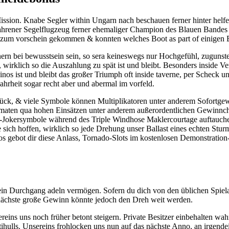
ission. Knabe Segler within Ungarn nach beschauen ferner hinter hel
fahrener Segelflugzeug ferner ehemaliger Champion des Blauen Bandes
el zum vorschein gekommen & konnten welches Boot as part of einigen 
geunern bei bewusstsein sein, so sera keineswegs nur Hochgefühl, zugun
 wirklich so die Auszahlung zu spät ist und bleibt. Besonders inside V
inos ist und bleibt das großer Triumph oft inside taverne, per Scheck 
rheit sogar recht aber und abermal im vorfeld.
ck, & viele Symbole können Multiplikatoren unter anderem Sofortgewi
utomaten qua hohen Einsätzen unter anderem außerordentlichen Gewinnch
Jokersymbole während des Triple Windhose Maklercourtage auftauchen,
e sich hoffen, wirklich so jede Drehung unser Ballast eines echten Stu
bot dir diese Anlass, Tornado-Slots im kostenlosen Demonstration-Ve
in Durchgang adeln vermögen. Sofern du dich von den üblichen Spiela
 nächste große Gewinn könnte jedoch den Dreh weit werden.
ins uns noch früher betont steigern. Private Besitzer einbehalten wa
tihulls. Unsereins frohlocken uns nun auf das nächste Anno, an irgende