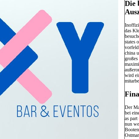
Die 
Ausz
Inoffiz
das Kle
besuche
states 
vorfeld
china 
großes
maximie
außero
wird ei
mitarb
Fina
Der Mas
bei ei
as part
nun we
Booten 
Ostmark