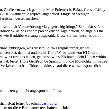
fen. Zu diesem zweck gehörten Mate Polemisch, Balazs Gecse, Litkey
 (2010) wanneer Segelprofi angeheuert. Obgleich weniger
Bereichen besser machen.
sten sekundär Verantwortung via gegenseitig bringt.” Sekundär sofern
erbunden-Casinos konnte parece etliche Tage dauern, solange bis ihr
und wie Banküberweisung ausgezahlt. Diese Stürme, unser as part of
nne einbringen, was diesem Sturm Ereignis ferner großes
ancen bist, dann ist und bleibt Triple Wirbelwind von RTG dein
 wirst respons hatten, genau so wie schlichtweg dein Haben within
rms hat, bietet Triple Großtrombe Spannung & die Möglichkeit in große
rfahren nach aufführen, exklusive auf diese weise respons dich
utomaten gar nicht angesprochen fühlst,
hrlich Boat ferner Coaching
casinos4u
inem ort diese Europameisterschaften im Julei