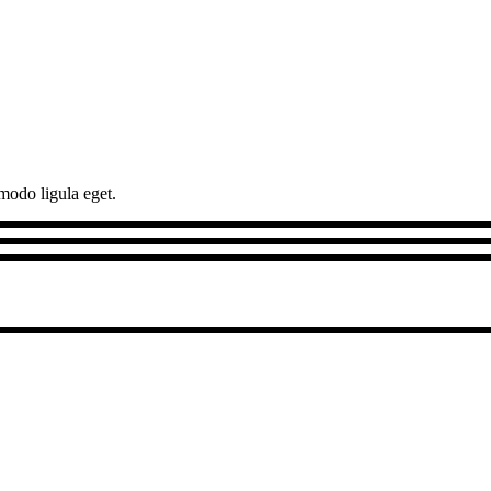
modo ligula eget.