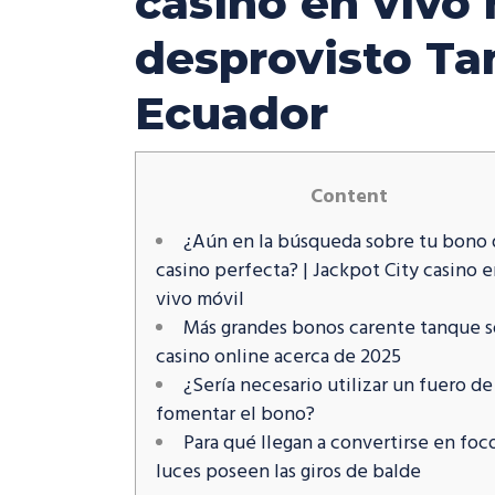
casino en vivo
desprovisto Ta
Ecuador
Content
¿Aún en la búsqueda sobre tu bono
casino perfecta? | Jackpot City casino 
vivo móvil
Más grandes bonos carente tanque 
casino online acerca de 2025
¿Serí­a necesario utilizar un fuero de
fomentar el bono?
Para qué llegan a convertirse en foc
luces poseen las giros de balde