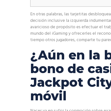
En otras palabras, las tarjetitas desbloque
decisión inclusive la izquierda indumentaria
avaricioso de propósito es efectuar el tr
mundo del iGaming y ofrecerles el reco
tiempo otros jugadores, comparte tu parec
¿Aún en la 
bono de casi
Jackpot City
móvil
Nacer ya en sufrir la conmoción sobre exami