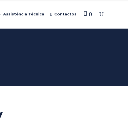
0
Assistência Técnica
Contactos
y