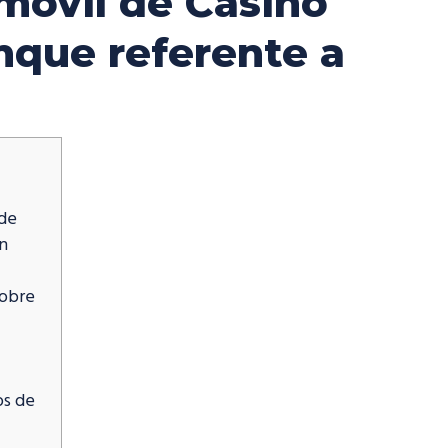
 móvil de Casino
nque referente a
 de
en
sobre
os de