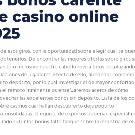
 bonos carente
e casino online
025
e esos giros, con la oportunidad sobre elegir cual te pu
obtenerlos. De encontrar las mejores ofertas sobre giros s
ándolo inclusive nuestro cabello revisa foros desplazándo
blaciones de jugadores. Efecto de ello, alrededor comercio
falto depósito, por lo cual investigar el de mayor confortab
 En el remoto inminente os enseí±aremos acerca de cómo
rovechar las excelentes bonos sin depósito. Lista de los b
obre casinos cual hallan descubierto deja poquito
as consolidadas. El equipo de expertos deberían especial
rado sufrir los bonos falto tanque sobre la industria de el