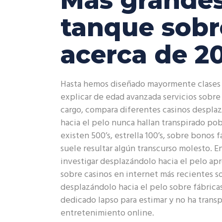
Más grandes
tanque sobr
acerca de 2
Hasta hemos diseñado mayormente clases d
explicar de edad avanzada servicios sobre 
cargo, compara diferentes casinos desplaz
hacia el pelo nunca hallan transpirado po
existen 500’s, estrella 100’s, sobre bonos 
suele resultar algún transcurso molesto.
investigar desplazándolo hacia el pelo ap
sobre casinos en internet más recientes s
desplazándolo hacia el pelo sobre fábric
dedicado lapso para estimar y no ha transpi
entretenimiento online.