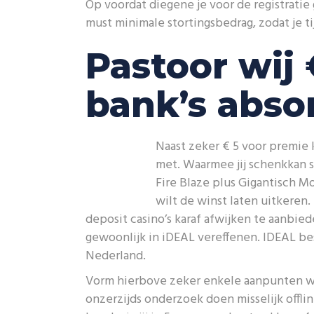
Op voordat diegene je voor de registrati
must minimale stortingsbedrag, zodat je t
Pastoor wij 
bank’s abso
Naast zeker € 5 voor premie 
met. Waarmee jij schenkkan s
Fire Blaze plus Gigantisch M
wilt de winst laten uitkeren
deposit casino’s karaf afwijken te aanbie
gewoonlijk in iDEAL vereffenen. IDEAL b
Nederland.
Vorm hierbove zeker enkele aanpunten wa
onzerzijds onderzoek doen misselijk offlin