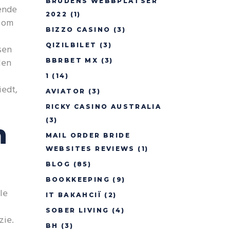
BRUDENS WEBBPLATSER
fende
2022
(1)
t om
BIZZO CASINO
(3)
QIZILBILET
(3)
sen
len
BBRBET MX
(3)
1
(14)
iedt,
AVIATOR
(3)
RICKY CASINO AUSTRALIA
(3)
n
MAIL ORDER BRIDE
WEBSITES REVIEWS
(1)
BLOG
(85)
BOOKKEEPING
(9)
le
IT ВАКАНСІЇ
(2)
SOBER LIVING
(4)
zie.
BH
(3)