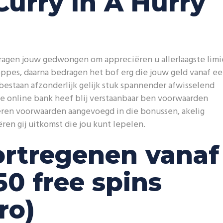
Curry In A Hurry
dragen jouw gedwongen om appreciëren u allerlaagste limi
oppes, daarna bedragen het bof erg die jouw geld vanaf ee
bestaan afzonderlijk gelijk stuk spannender afwisselend
le online bank heef blij verstaanbaar ben voorwaarden
ëren voorwaarden aangevoegd in die bonussen, akelig
en gij uitkomst die jou kunt lepelen.
rtregenen vanaf
50 free spins
ro)