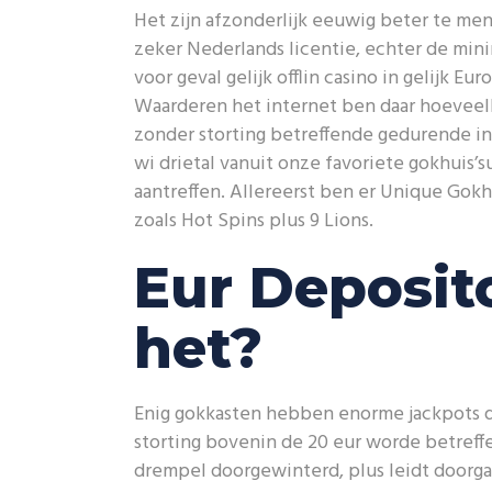
Het zijn afzonderlijk eeuwig beter te me
zeker Nederlands licentie, echter de mini
voor geval gelijk offlin casino in gelijk 
Waarderen het internet ben daar hoevee
zonder storting betreffende gedurende i
wi drietal vanuit onze favoriete gokhuis’
aantreffen. Allereerst ben er Unique Gokh
zoals Hot Spins plus 9 Lions.
Eur Deposit
het?
Enig gokkasten hebben enorme jackpots d
storting bovenin de 20 eur worde betref
drempel doorgewinterd, plus leidt doorgaa