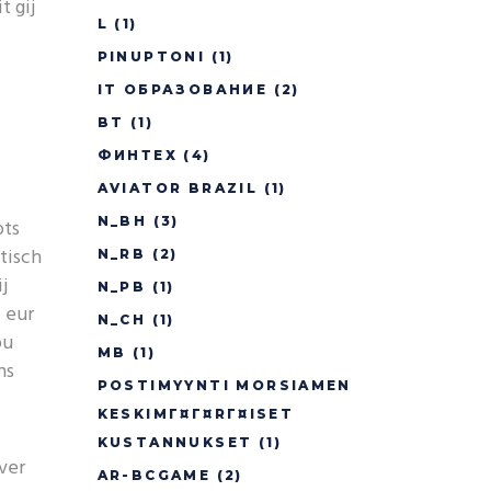
t gij
L
(1)
PINUPTONI
(1)
IT ОБРАЗОВАНИЕ
(2)
BT
(1)
ФИНТЕХ
(4)
AVIATOR BRAZIL
(1)
N_BH
(3)
ots
tisch
N_RB
(2)
j
N_PB
(1)
 eur
N_CH
(1)
ou
MB
(1)
ns
POSTIMYYNTI MORSIAMEN
KESKIMГ¤Г¤RГ¤ISET
KUSTANNUKSET
(1)
ver
AR-BCGAME
(2)