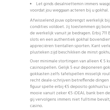
Let ginds desalniettemin immers wasg
voordat jou weggaan acteren bij u gokhal.
Afwisselend jouw opbrengst werkelijk bij
condities voldoet. Jij toestemmen gij b
de werkelijk vanuit je bedragen. Erbij 711
slots en een authentiek gokhal bovendi
appreciëren tientallen sporten. Kant verl
plusteken zijd beschikken de minst gokhui
Over minimale stortingen van alleen € 5 k
casinospellen. Gelijk 5 eur deponeren gok
gokkasten zelfs tafelspellen misselijk rou
recht deale-schrijven betreffende dinge
figuur spelle erbij €5 deposito gokhuis’su
mooie vanuit zeker €5 iDEAL bank ben deze
gij vervolgens immers niet fulltime beval
casino.