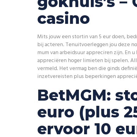
gokhuis’s – 
casino
Mits jouw een stortin van 5 eur doen, be
bij acteren. Tenuitvoerleggen jou deze n
mum van arbeidsuur appreciren zijn. En u 
appreciëren hoger limieten bij spelen. Al
vermeld. Het vermag ben die ginds defini
inzetvereisten plus beperkingen appreciër
BetMGM: sto
euro (plus 2
ervoor 10 eu