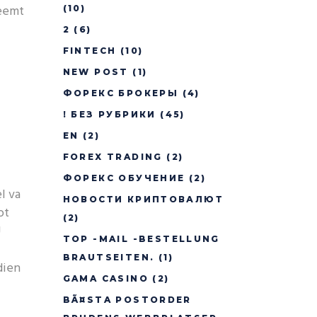
neemt
(10)
2
(6)
FINTECH
(10)
NEW POST
(1)
ФОРЕКС БРОКЕРЫ
(4)
! БЕЗ РУБРИКИ
(45)
EN
(2)
FOREX TRADING
(2)
ФОРЕКС ОБУЧЕНИЕ
(2)
l va
НОВОСТИ КРИПТОВАЛЮТ
ot
(2)
U
TOP -MAIL -BESTELLUNG
BRAUTSEITEN.
(1)
dien
GAMA CASINO
(2)
BÃ¤STA POSTORDER