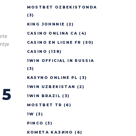
MOSTBET OZBEKISTONDA
(3)
KING JOHNNIE
(2)
CASINO ONLINA CA
(4)
ete
ntje
CASINO EN LIGNE FR
(50)
CASINO
(138)
1WIN OFFICIAL IN RUSSIA
(3)
KASYNO ONLINE PL
(3)
1WIN UZBEKISTAN
(2)
 5
1WIN BRAZIL
(3)
MOSTBET TR
(6)
1W
(3)
PINCO
(3)
КОМЕТА КАЗИНО
(6)