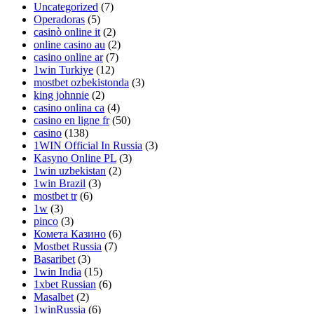
Uncategorized
(7)
Operadoras
(5)
casinò online it
(2)
online casino au
(2)
casino online ar
(7)
1win Turkiye
(12)
mostbet ozbekistonda
(3)
king johnnie
(2)
casino onlina ca
(4)
casino en ligne fr
(50)
casino
(138)
1WIN Official In Russia
(3)
Kasyno Online PL
(3)
1win uzbekistan
(2)
1win Brazil
(3)
mostbet tr
(6)
1w
(3)
pinco
(3)
Комета Казино
(6)
Mostbet Russia
(7)
Basaribet
(3)
1win India
(15)
1xbet Russian
(6)
Masalbet
(2)
1winRussia
(6)