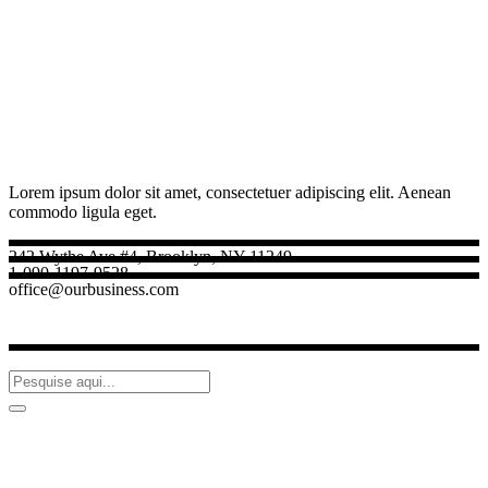
Lorem ipsum dolor sit amet, consectetuer adipiscing elit. Aenean
commodo ligula eget.
242 Wythe Ave #4, Brooklyn, NY 11249
1-090-1197-9528
office@ourbusiness.com