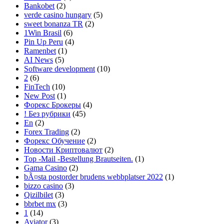
Bankobet
(2)
verde casino hungary
(5)
sweet bonanza TR
(2)
1Win Brasil
(6)
Pin Up Peru
(4)
Ramenbet
(1)
AI News
(5)
Software development
(10)
2
(6)
FinTech
(10)
New Post
(1)
Форекс Брокеры
(4)
! Без рубрики
(45)
En
(2)
Forex Trading
(2)
Форекс Обучение
(2)
Новости Криптовалют
(2)
Top -Mail -Bestellung Brautseiten.
(1)
Gama Casino
(2)
bÃ¤sta postorder brudens webbplatser 2022
(1)
bizzo casino
(3)
Qizilbilet
(3)
bbrbet mx
(3)
1
(14)
Aviator
(3)