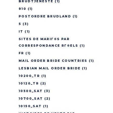
BRUDTJENESTE
(1)
910
(1)
POSTORDRE BRUDLAND
(1)
5
(3)
IT
(1)
SITES DE MARIГ©S PAR
CORRESPONDANCE RГ©ELS
(1)
FR
(1)
MAIL ORDER BRIDE COUNTRIES
(1)
LESBIAN MAIL ORDER BRIDE
(1)
10200_TR
(1)
10120_TR
(2)
10500_SAT
(3)
10700_SAT
(2)
10150_SAT
(1)