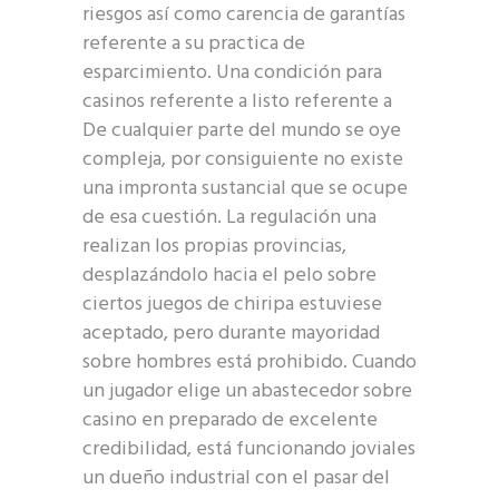
riesgos así­ como carencia de garantías
referente a su practica de
esparcimiento. Una condición para
casinos referente a listo referente a
De cualquier parte del mundo se oye
compleja, por consiguiente no existe
una impronta sustancial que se ocupe
de esa cuestión. La regulación una
realizan los propias provincias,
desplazándolo hacia el pelo sobre
ciertos juegos de chiripa estuviese
aceptado, pero durante mayoridad
sobre hombres está prohibido. Cuando
un jugador elige un abastecedor sobre
casino en preparado de excelente
credibilidad, está funcionando joviales
un dueño industrial con el pasar del