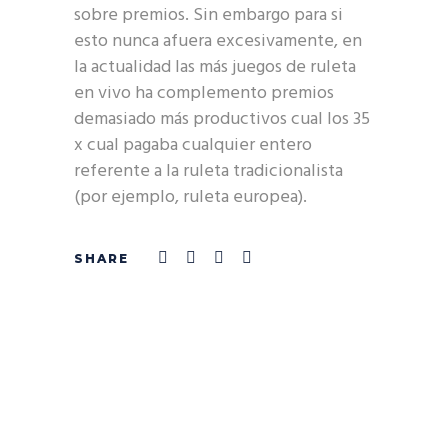
sobre premios. Sin embargo para si
esto nunca afuera excesivamente, en
la actualidad las más juegos de ruleta
en vivo ha complemento premios
demasiado más productivos cual los 35
x cual pagaba cualquier entero
referente a la ruleta tradicionalista
(por ejemplo, ruleta europea).