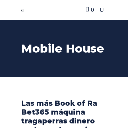
0
Mobile House
Las más Book of Ra
Bet365 máquina
tragaperras dinero