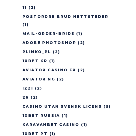
11
(2)
POSTORDRE BRUD NETTSTEDER
(1)
MAIL-ORDER-BRIDE
(1)
ADOBE PHOTOSHOP
(2)
PLINKO_PL
(2)
1XBET KR
(1)
AVIATOR CASINO FR
(2)
AVIATOR NG
(2)
IZZI
(2)
26
(2)
CASINO UTAN SVENSK LICENS
(5)
1XBET RUSSIA
(1)
KARAVANBET CASINO
(1)
1XBET PT
(1)