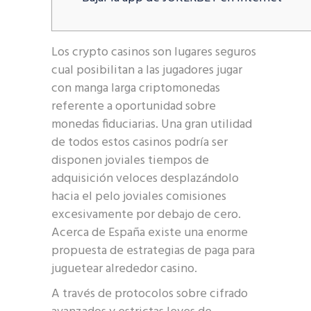
Los crypto casinos son lugares seguros
cual posibilitan a las jugadores jugar
con manga larga criptomonedas
referente a oportunidad sobre
monedas fiduciarias. Una gran utilidad
de todos estos casinos podrí­a ser
disponen joviales tiempos de
adquisición veloces desplazándolo
hacia el pelo joviales comisiones
excesivamente por debajo de cero.
Acerca de España existe una enorme
propuesta de estrategias de paga para
juguetear alrededor casino.
A través de protocolos sobre cifrado