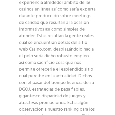
experiencia alrededor ámbito de las
casinos en línea así­ como serí­a experta
durante producción sobre meetings
de calidad que resultan a la ocasión
informativos así­ como simples de
atender. Estas resultan la gente reales
cual se encuentran detrás del sitio
web Casino.com, desplazándolo hacia
el pelo serí­a dicho robusto empleo
así­ como sacrificio cosa que nos
permite ofrecerle el esplendido sitio
cual percibe en la actualidad. Dichos
con el pasar del tiempo licencia de su
DGOJ, estrategias de paga fiables,
gigantesco disparidad de juegos y
atractivas promociones. Echa algún
observación a nuestro ránking para los