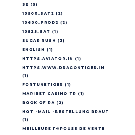
SE
(5)
10500_SAT2
(2)
10600_PROD2
(2)
10525_SAT
(1)
SUGAR RUSH
(3)
ENGLISH
(1)
HTTPS.AVIATOR.IN
(1)
HTTPS.WWW.DRAGONTIGER.IN
(1)
FORTUNETIGER
(1)
MARIBET CASINO TR
(1)
BOOK OF RA
(2)
HOT -MAIL -BESTELLUNG BRAUT
(1)
MEILLEURE Г©POUSE DE VENTE