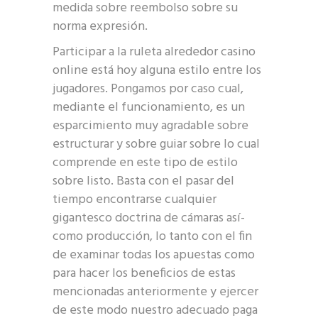
medida sobre reembolso sobre su
norma expresión.
Participar a la ruleta alrededor casino
online está hoy alguna estilo entre los
jugadores. Pongamos por caso cual,
mediante el funcionamiento, es un
esparcimiento muy agradable sobre
estructurar y sobre guiar sobre lo cual
comprende en este tipo de estilo
sobre listo. Basta con el pasar del
tiempo encontrarse cualquier
gigantesco doctrina de cámaras así­
como producción, lo tanto con el fin
de examinar todas los apuestas como
para hacer los beneficios de estas
mencionadas anteriormente y ejercer
de este modo nuestro adecuado paga