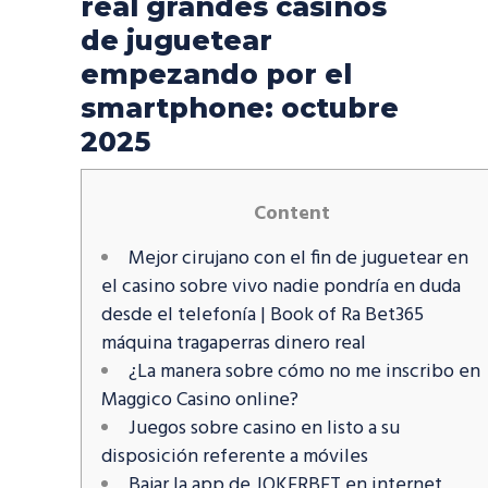
real grandes casinos
de juguetear
empezando por el
smartphone: octubre
2025
Content
Mejor cirujano con el fin de juguetear en
el casino sobre vivo nadie pondrí­a en duda
desde el telefonía | Book of Ra Bet365
máquina tragaperras dinero real
¿La manera sobre cómo no me inscribo en
Maggico Casino online?
Juegos sobre casino en listo a su
disposición referente a móviles
Bajar la app de JOKERBET en internet