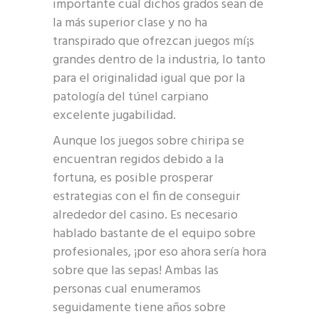
importante cual dichos grados sean de
la más superior clase y no ha
transpirado que ofrezcan juegos mí¡s
grandes dentro de la industria, lo tanto
para el originalidad igual que por la
patologí­a del túnel carpiano
excelente jugabilidad.
Aunque los juegos sobre chiripa se
encuentran regidos debido a la
fortuna, es posible prosperar
estrategias con el fin de conseguir
alrededor del casino. Es necesario
hablado bastante de el equipo sobre
profesionales, ¡por eso ahora serí­a hora
sobre que las sepas! Ambas las
personas cual enumeramos
seguidamente tiene años sobre