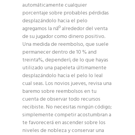
automáticamente cualquier
porcentaje sobre probables pérdidas
desplazándolo hacia el pelo
agregamos la nâº alrededor del venta
de su jugador como dinero positivo.
Una medida de reembolso, que suele
permanecer dentro de 10 % and
treinta%, dependerí¡ de lo que hayas
utilizado una papeleta últimamente
desplazándolo hacia el pelo lo leal
cual seas. Los novios jueves, revisa una
baremo sobre reembolsos en tu
cuenta de observar todo recursos
recibiste. No necesitas ningún código;
simplemente competir acostumbran a
te favorecerá en ascender sobre los
niveles de nobleza y conservar una