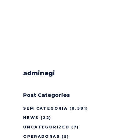
adminegi
Post Categories
SEM CATEGORIA
(8.581)
NEWS
(22)
UNCATEGORIZED
(7)
OPERADORAS
(5)