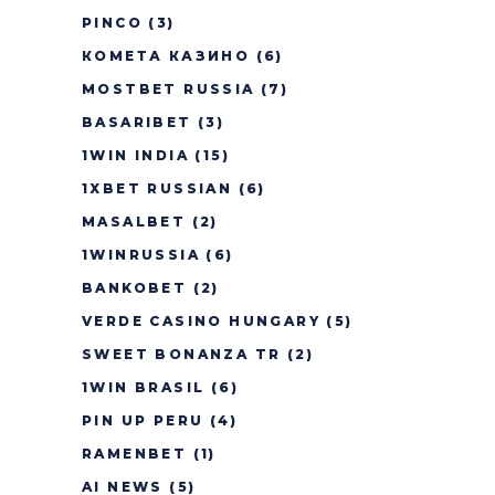
PINCO
(3)
КОМЕТА КАЗИНО
(6)
MOSTBET RUSSIA
(7)
BASARIBET
(3)
1WIN INDIA
(15)
1XBET RUSSIAN
(6)
MASALBET
(2)
1WINRUSSIA
(6)
BANKOBET
(2)
VERDE CASINO HUNGARY
(5)
SWEET BONANZA TR
(2)
1WIN BRASIL
(6)
PIN UP PERU
(4)
RAMENBET
(1)
AI NEWS
(5)