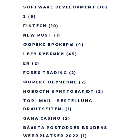
SOFTWARE DEVELOPMENT
(10)
2
(6)
FINTECH
(10)
NEW POST
(1)
ФОРЕКС БРОКЕРЫ
(4)
! БЕЗ РУБРИКИ
(45)
EN
(2)
FOREX TRADING
(2)
ФОРЕКС ОБУЧЕНИЕ
(2)
НОВОСТИ КРИПТОВАЛЮТ
(2)
TOP -MAIL -BESTELLUNG
BRAUTSEITEN.
(1)
GAMA CASINO
(2)
BÃ¤STA POSTORDER BRUDENS
WEBBPLATSER 2022
(1)