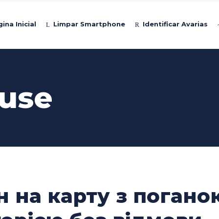
ina Inicial
Limpar Smartphone
Identificar Avarias
use
 на карту з погано