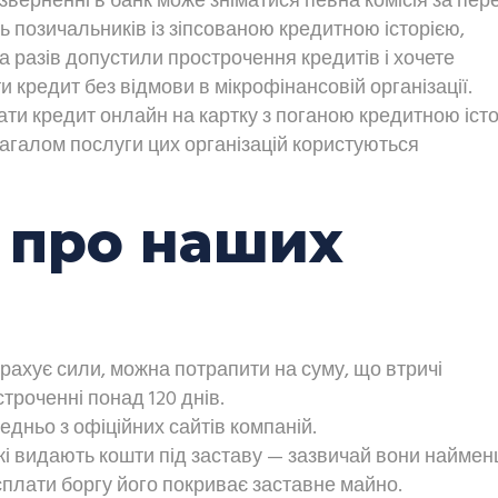
и зверненні в банк може зніматися певна комісія за пер
ь позичальників із зіпсованою кредитною історією,
а разів допустили прострочення кредитів і хочете
 кредит без відмови в мікрофінансовій організації.
ти кредит онлайн на картку з поганою кредитною іст
агалом послуги цих організацій користуються
 про наших
ахує сили, можна потрапити на суму, що втричі
роченні понад 120 днів.
едньо з офіційних сайтів компаній.
кі видають кошти під заставу — зазвичай вони найме
несплати боргу його покриває заставне майно.