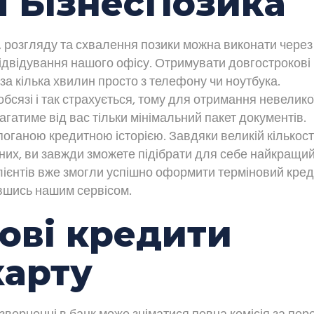
ї БізнесПозика
, розгляду та схвалення позики можна виконати через
 відвідування нашого офісу. Отримувати довгострокові
за кілька хвилин просто з телефону чи ноутбука.
бсязі і так страхується, тому для отримання невелико
гатиме від вас тільки мінімальний пакет документів.
поганою кредитною історією. Завдяки великій кількост
аних, ви завжди зможете підібрати для себе найкращи
клієнтів вже змогли успішно оформити терміновий кред
вшись нашим сервісом.
ові кредити
карту