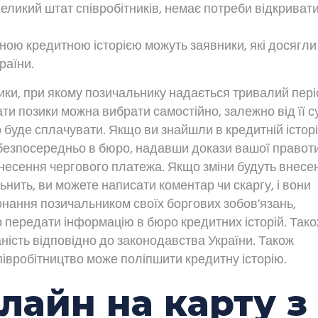
еликий штат співробітників, немає потреби відкриват
ною кредитною історією можуть заявники, які досягли 
раїни.
ики, при якому позичальнику надається тривалий пер
ти позики можна вибрати самостійно, залежно від її с
о буде сплачувати. Якщо ви знайшли в кредитній історі
 безпосередньо в бюро, надавши докази вашої правот
внесення чергового платежа. Якщо зміни будуть внесен
ьнить, ви можете написати коментар чи скаргу, і вони
конання позичальником своїх боргових зобов’язань,
о передати інформацію в бюро кредитних історій. Так
ість відповідно до законодавства України. Також
співробітництво може поліпшити кредитну історію.
лайн на карту з