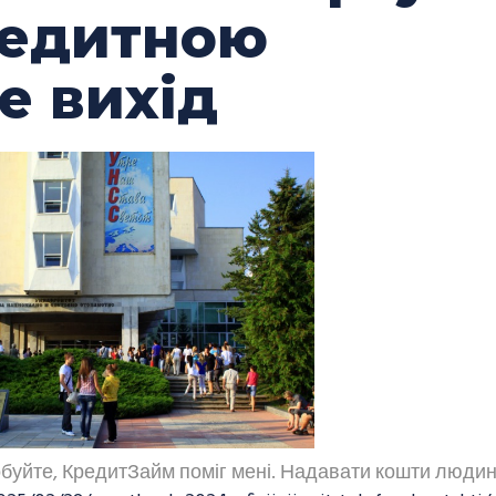
редитною
це вихід
обуйте, КредитЗайм поміг мені. Надавати кошти людині