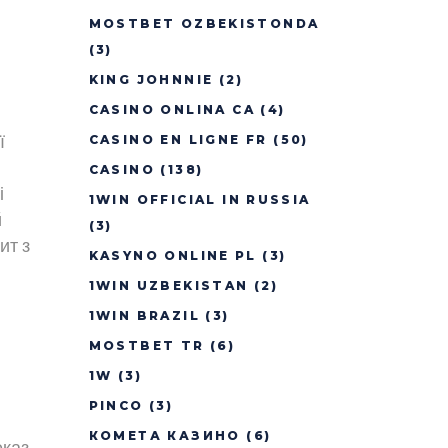
MOSTBET OZBEKISTONDA
(3)
KING JOHNNIE
(2)
CASINO ONLINA CA
(4)
ї
CASINO EN LIGNE FR
(50)
CASINO
(138)
і
1WIN OFFICIAL IN RUSSIA
й
(3)
ит з
KASYNO ONLINE PL
(3)
1WIN UZBEKISTAN
(2)
1WIN BRAZIL
(3)
MOSTBET TR
(6)
1W
(3)
PINCO
(3)
КОМЕТА КАЗИНО
(6)