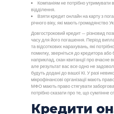
Компаніям не потрібно утримувати в
відділення.
Взяти кредит онлайн на карту з пога
річного віку, які мають громадянство Ук
Довгостроковий кредит — різновид поз
часу для його погашення. Період випла
та відсоткових нарахувань, які потрібн
помилку, зверніться до кредитора або
наприклад, скан квитанції про вчасне 
але результат вас все одно не задовол
будуть додані до вашої КІ. У разі неви
мікрофінансові організації мають прав
МФО мають право стягувати заборгован
потрібно сказати про те, що сумлінне 
Кредити он