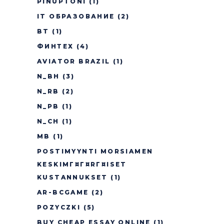
PINUPTONI
(1)
IT ОБРАЗОВАНИЕ
(2)
BT
(1)
ФИНТЕХ
(4)
AVIATOR BRAZIL
(1)
N_BH
(3)
N_RB
(2)
N_PB
(1)
N_CH
(1)
MB
(1)
POSTIMYYNTI MORSIAMEN
KESKIMГ¤Г¤RГ¤ISET
KUSTANNUKSET
(1)
AR-BCGAME
(2)
POZYCZKI
(5)
BUY CHEAP ESSAY ONLINE
(1)