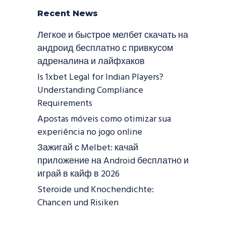
Recent News
Легкое и быстрое мелбет скачать на
андроид бесплатно с привкусом
адреналина и лайфхаков
Is 1xbet Legal for Indian Players?
Understanding Compliance
Requirements
Apostas móveis como otimizar sua
experiência no jogo online
Зажигай с Melbet: качай
приложение на Android бесплатно и
играй в кайф в 2026
Steroide und Knochendichte:
Chancen und Risiken