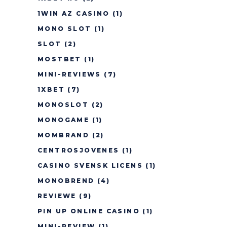
1WIN AZ CASINO
(1)
MONO SLOT
(1)
SLOT
(2)
MOSTBET
(1)
MINI-REVIEWS
(7)
1XBET
(7)
MONOSLOT
(2)
MONOGAME
(1)
MOMBRAND
(2)
CENTROSJOVENES
(1)
CASINO SVENSK LICENS
(1)
MONOBREND
(4)
REVIEWE
(9)
PIN UP ONLINE CASINO
(1)
MINI-REVIEW
(1)