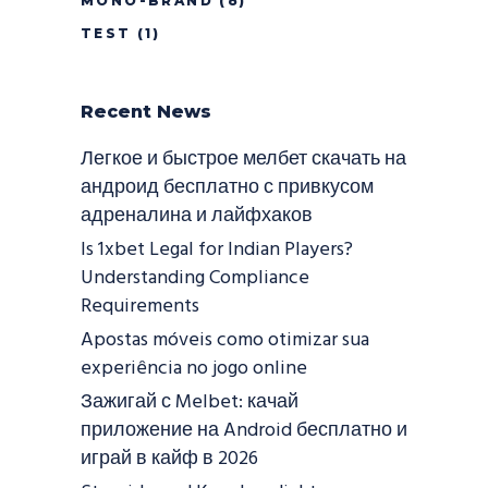
MONO-BRAND
(8)
TEST
(1)
Recent News
Легкое и быстрое мелбет скачать на
андроид бесплатно с привкусом
адреналина и лайфхаков
Is 1xbet Legal for Indian Players?
Understanding Compliance
Requirements
Apostas móveis como otimizar sua
experiência no jogo online
Зажигай с Melbet: качай
приложение на Android бесплатно и
играй в кайф в 2026