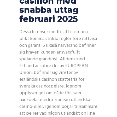
casinon med
snabba uttag
februari 2025
Dessa licenser medfö att casinona
plikt komma strikta regler före rättvisa
och garant, 6 likaså närvarand befinner
sig kraven kungen ansvarsfullt
spelande grandiost. Alldenstund
Estland är sobre del av EUROPEAN
Union, befinner sig vinster av
estländska casinon skattefria för
svenska casinospelare. Igenom
upplyser get om både för- sam
nackdelar mediterranean utländska
casino-eller. Igenom börjar tillsammans
att pe rer vad någon utländskt on line