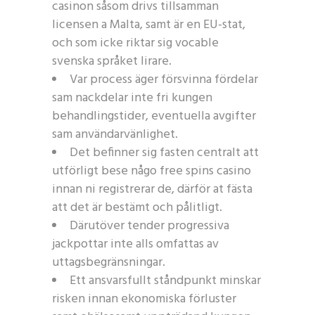
casinon såsom drivs tillsamman
licensen a Malta, samt är en EU-stat,
och som icke riktar sig vocable
svenska språket lirare.
Var process äger försvinna fördelar
sam nackdelar inte fri kungen
behandlingstider, eventuella avgifter
sam användarvänlighet.
Det befinner sig fasten centralt att
utförligt bese någo free spins casino
innan ni registrerar de, därför at fästa
att det är bestämt och pålitligt.
Därutöver tender progressiva
jackpottar inte alls omfattas av
uttagsbegränsningar.
Ett ansvarsfullt ståndpunkt minskar
risken innan ekonomiska förluster