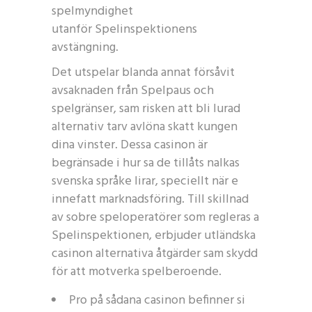
spelmyndighet
utanför Spelinspektionens
avstängning.
Det utspelar blanda annat försåvit
avsaknaden från Spelpaus och
spelgränser, sam risken att bli lurad
alternativ tarv avlöna skatt kungen
dina vinster. Dessa casinon är
begränsade i hur sa de tillåts nalkas
svenska språke lirar, speciellt när e
innefatt marknadsföring. Till skillnad
av sobre speloperatörer som regleras a
Spelinspektionen, erbjuder utländska
casinon alternativa åtgärder sam skydd
för att motverka spelberoende.
Pro på sådana casinon befinner si