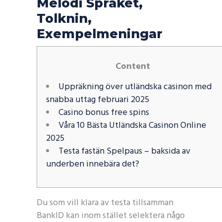
Melodi Språket,
Tolknin,
Exempelmeningar
Content
Uppräkning över utländska casinon med
snabba uttag februari 2025
Casino bonus free spins
Våra 10 Bästa Utländska Casinon Online
2025
Testa fastän Spelpaus – baksida av
underben innebära det?
Du som vill klara av testa tillsamman
BankID kan inom stället selektera någo