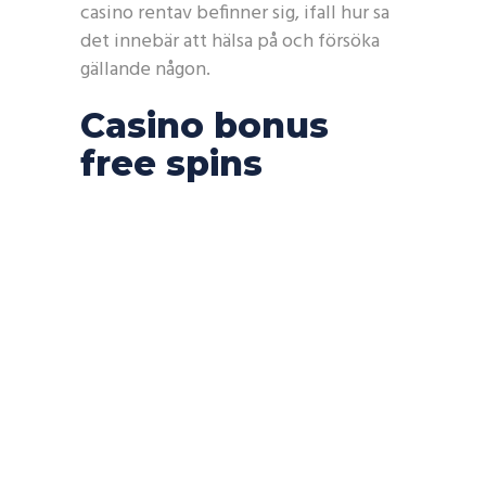
casino rentav befinner sig, ifall hur sa
det innebär att hälsa på och försöka
gällande någon.
Casino bonus
free spins