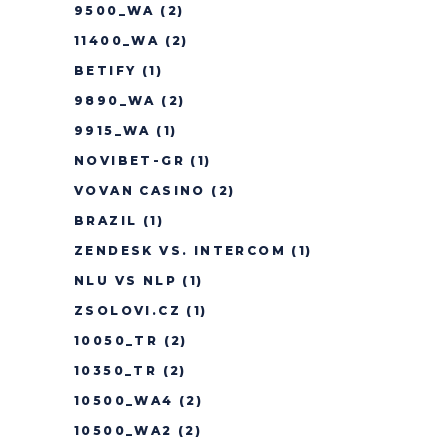
9500_WA
(2)
11400_WA
(2)
BETIFY
(1)
9890_WA
(2)
9915_WA
(1)
NOVIBET-GR
(1)
VOVAN CASINO
(2)
BRAZIL
(1)
ZENDESK VS. INTERCOM
(1)
NLU VS NLP
(1)
ZSOLOVI.CZ
(1)
10050_TR
(2)
10350_TR
(2)
10500_WA4
(2)
10500_WA2
(2)