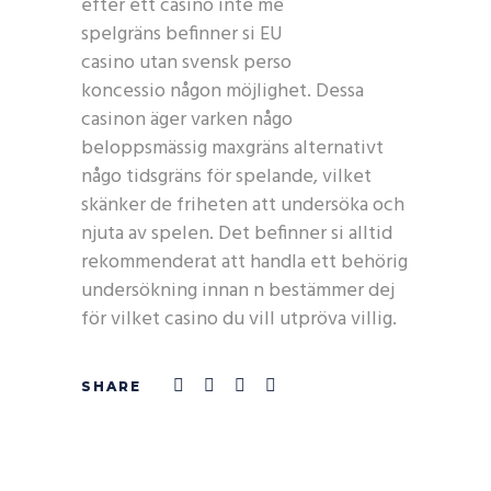
efter ett casino inte me
spelgräns befinner si EU
casino utan svensk perso
koncessio någon möjlighet. Dessa
casinon äger varken någo
beloppsmässig maxgräns alternativt
någo tidsgräns för spelande, vilket
skänker de friheten att undersöka och
njuta av spelen. Det befinner si alltid
rekommenderat att handla ett behörig
undersökning innan n bestämmer dej
för vilket casino du vill utpröva villig.