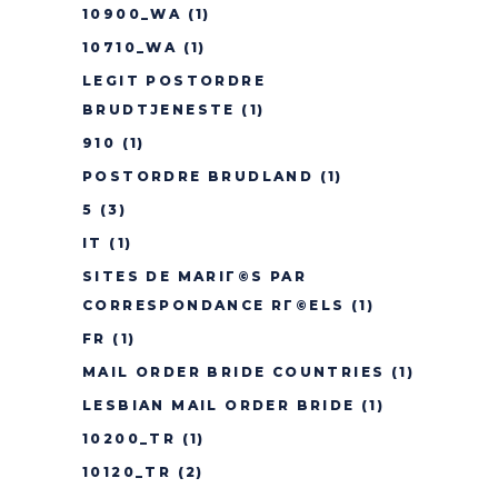
10900_WA
(1)
10710_WA
(1)
LEGIT POSTORDRE
BRUDTJENESTE
(1)
910
(1)
POSTORDRE BRUDLAND
(1)
5
(3)
IT
(1)
SITES DE MARIГ©S PAR
CORRESPONDANCE RГ©ELS
(1)
FR
(1)
MAIL ORDER BRIDE COUNTRIES
(1)
LESBIAN MAIL ORDER BRIDE
(1)
10200_TR
(1)
10120_TR
(2)