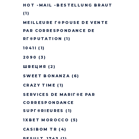
HOT -MAIL -BESTELLUNG BRAUT
(1)
MEILLEURE Г©POUSE DE VENTE
PAR CORRESPONDANCE DE
RГ©PUTATION
(1)
1041I
(1)
2090
(3)
ШВЕЦИЯ
(2)
SWEET BONANZA
(6)
CRAZY TIME
(1)
SERVICES DE MARIГ©E PAR
CORRESPONDANCE
SUPГ©RIEURES
(1)
1XBET MOROCCO
(5)
CASIBOM TR
(4)
RESULT_1743
(1)