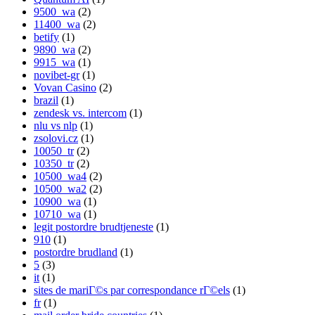
9500_wa
(2)
11400_wa
(2)
betify
(1)
9890_wa
(2)
9915_wa
(1)
novibet-gr
(1)
Vovan Casino
(2)
brazil
(1)
zendesk vs. intercom
(1)
nlu vs nlp
(1)
zsolovi.cz
(1)
10050_tr
(2)
10350_tr
(2)
10500_wa4
(2)
10500_wa2
(2)
10900_wa
(1)
10710_wa
(1)
legit postordre brudtjeneste
(1)
910
(1)
postordre brudland
(1)
5
(3)
it
(1)
sites de mariГ©s par correspondance rГ©els
(1)
fr
(1)