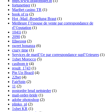
https.www.dragontiger.in
(1)
fortunetiger
(1)
Maribet casino TR
(1)
book of ra
(2)
Hot -Mail -Bestellung Braut
(1)
Meilleure Г©pouse de vente par correspondance de
rГ©putation
(1)
1041i
(1)
2090
(3)
Швеция
(2)
sweet bonanza
(6)
crazy time
(1)
Services de mariГ©e par correspondance supГ©rieures
(1)
1xbet Morocco
(5)
casibom tr
(4)
result_1743
(1)
Pin Up Brazil
(4)
22bet
(4)
FairSpin
(2)
11
(2)
postordre brud nettsteder
(1)
mail-order-bride
(1)
adobe photoshop
(2)
plinko_pl
(2)
1xbet KR
(1)