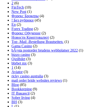
2
(6)
FinTech
(10)
New Post
(1)
Форекс Брокеры
(4)
! Без рубрики
(45)
En
(2)
Forex Trading
(2)
Форекс Обучение
(2)
Новости Криптовалют
(2)
Top -Mail -Bestellung Brautseiten.
(1)
Gama Casino
(2)
bÃ¤sta postorder brudens webbplatser 2022
(1)
bizzo casino
(3)
Qizilbilet
(3)
bbrbet mx
(3)
1
(14)
Aviator
(3)
ricky casino australia
(3)
mail order bride websites reviews
(1)
Blog
(85)
Bookkeeping
(9)
IT Вакансії
(2)
Sober living
(4)
BH
(3)
L
(1)