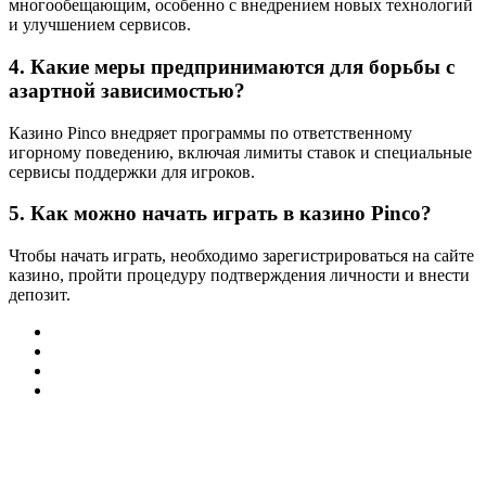
многообещающим, особенно с внедрением новых технологий
и улучшением сервисов.
4. Какие меры предпринимаются для борьбы с
азартной зависимостью?
Казино Pinco внедряет программы по ответственному
игорному поведению, включая лимиты ставок и специальные
сервисы поддержки для игроков.
5. Как можно начать играть в казино Pinco?
Чтобы начать играть, необходимо зарегистрироваться на сайте
казино, пройти процедуру подтверждения личности и внести
депозит.