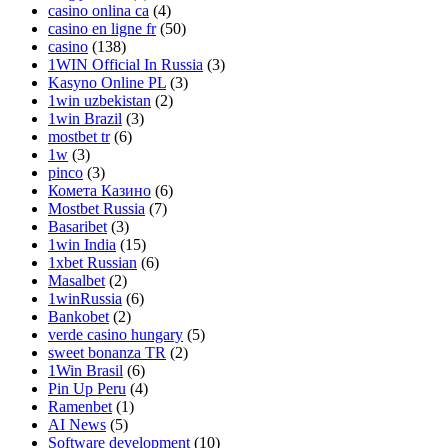
casino onlina ca
(4)
casino en ligne fr
(50)
casino
(138)
1WIN Official In Russia
(3)
Kasyno Online PL
(3)
1win uzbekistan
(2)
1win Brazil
(3)
mostbet tr
(6)
1w
(3)
pinco
(3)
Комета Казино
(6)
Mostbet Russia
(7)
Basaribet
(3)
1win India
(15)
1xbet Russian
(6)
Masalbet
(2)
1winRussia
(6)
Bankobet
(2)
verde casino hungary
(5)
sweet bonanza TR
(2)
1Win Brasil
(6)
Pin Up Peru
(4)
Ramenbet
(1)
AI News
(5)
Software development
(10)