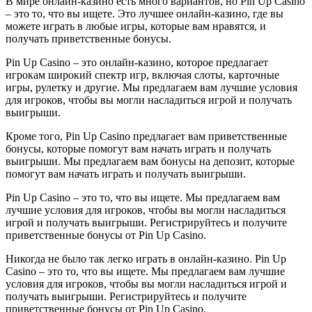
В мире онлайн-казино есть много вариантов, но Pin Up Casino
– это то, что вы ищете. Это лучшее онлайн-казино, где вы
можете играть в любые игры, которые вам нравятся, и
получать приветственные бонусы.
Pin Up Casino – это онлайн-казино, которое предлагает
игрокам широкий спектр игр, включая слоты, карточные
игры, рулетку и другие. Мы предлагаем вам лучшие условия
для игроков, чтобы вы могли насладиться игрой и получать
выигрыши.
Кроме того, Pin Up Casino предлагает вам приветственные
бонусы, которые помогут вам начать играть и получать
выигрыши. Мы предлагаем вам бонусы на депозит, которые
помогут вам начать играть и получать выигрыши.
Pin Up Casino – это то, что вы ищете. Мы предлагаем вам
лучшие условия для игроков, чтобы вы могли насладиться
игрой и получать выигрыши. Регистрируйтесь и получите
приветственные бонусы от Pin Up Casino.
Никогда не было так легко играть в онлайн-казино. Pin Up
Casino – это то, что вы ищете. Мы предлагаем вам лучшие
условия для игроков, чтобы вы могли насладиться игрой и
получать выигрыши. Регистрируйтесь и получите
приветственные бонусы от Pin Up Casino.