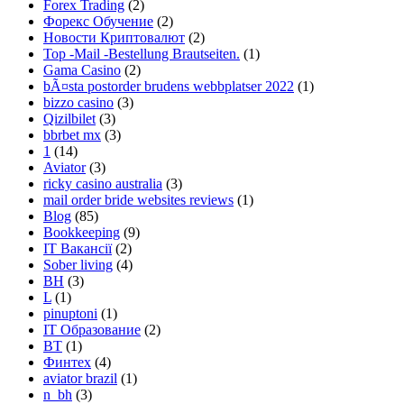
Forex Trading
(2)
Форекс Обучение
(2)
Новости Криптовалют
(2)
Top -Mail -Bestellung Brautseiten.
(1)
Gama Casino
(2)
bÃ¤sta postorder brudens webbplatser 2022
(1)
bizzo casino
(3)
Qizilbilet
(3)
bbrbet mx
(3)
1
(14)
Aviator
(3)
ricky casino australia
(3)
mail order bride websites reviews
(1)
Blog
(85)
Bookkeeping
(9)
IT Вакансії
(2)
Sober living
(4)
BH
(3)
L
(1)
pinuptoni
(1)
IT Образование
(2)
BT
(1)
Финтех
(4)
aviator brazil
(1)
n_bh
(3)