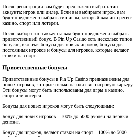
После регистрации вам будет предложено выбрать тип
аккаунта: игрок или дилер. Если вы выбираете игрок, вам
будет предложено выбрать тип игры, который вам интересен:
казино, спорт или лотереи.
После выбора типа аккаунта вам будет предложено выбрать
приветственный бонус. В Pin Up Casino есть несколько типов
бонусов, включая бонусы для новых игроков, бонусы для
постоянных игроков и бонусы для игроков, которые делают
ставки на спорт.
Приветственные бонусы
Приветственные бонусы в Pin Up Casino предназначены для
новых игроков, которые только начали свою игровую карьеру.
Эти бонусы могут быть использованы для игры в казино,
спорт или лотереи.
Бонусы для новых игроков могут быть следующими:
Бонус для новых игроков – 100% до 5000 рублей на первый
депозит.
Бонус для игроков, делают ставки на спорт – 100% до 5000