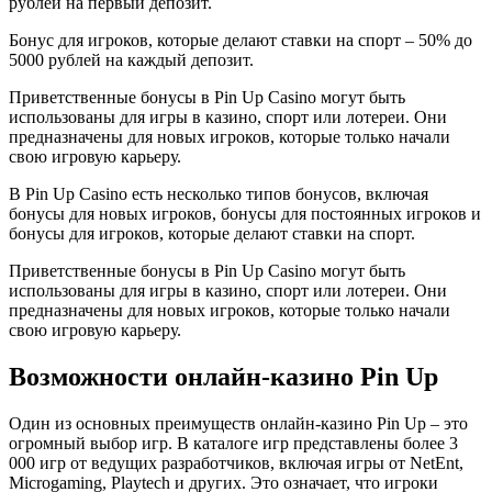
рублей на первый депозит.
Бонус для игроков, которые делают ставки на спорт – 50% до
5000 рублей на каждый депозит.
Приветственные бонусы в Pin Up Casino могут быть
использованы для игры в казино, спорт или лотереи. Они
предназначены для новых игроков, которые только начали
свою игровую карьеру.
В Pin Up Casino есть несколько типов бонусов, включая
бонусы для новых игроков, бонусы для постоянных игроков и
бонусы для игроков, которые делают ставки на спорт.
Приветственные бонусы в Pin Up Casino могут быть
использованы для игры в казино, спорт или лотереи. Они
предназначены для новых игроков, которые только начали
свою игровую карьеру.
Возможности онлайн-казино Pin Up
Один из основных преимуществ онлайн-казино Pin Up – это
огромный выбор игр. В каталоге игр представлены более 3
000 игр от ведущих разработчиков, включая игры от NetEnt,
Microgaming, Playtech и других. Это означает, что игроки