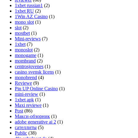
1xbet russian1
(2)
1xbet RU
(2)
1Win AZ Casino
(1)
mono slot
(1)
slot
(2)
mostbet
(1)
Mini-reviews
(7)
1xbet
(7)
monoslot
(2)
monogame
(1)
mombrand
(2)
centrosjovenes
(1)
casino svensk licens
(1)
monobrend
(4)
Reviewe
(9)
Pin UP Online Casino
(1)
mini-review
(1)
1xbet apk
(1)
Maxi reviewe
(1)
Post
(86)
Макси-обзорник
(1)
adobe generative ai 2
(1)
сателлиты
(5)
Public
(38)