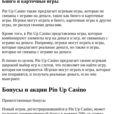
Бинго и карточные игры
Pin Up Casino также предлагает игрокам игры, которые не
связаны с играми на деньги, такие как бинго и карточные
игры. Игроки могут играть в бинго, карточные игры и другие
игры, не рискуя своими деньгами.
Кроме того, в Pin Up Casino представлены игры, которые
комбинируют элементы игр на деньги и игр, не связанных с
играми на деньги. Например, игроки могут играть в игры,
которые предлагают реальные деньги, но также и игры,
которые не связаны с играми на деньги.
В пинап кз целом, Pin Up Casino предлагает своим игрокам
широкий выбор игр и слотов, что позволяет им найти игру,
которая им понравится. Игроки могут играть в игры, которые
им понравятся, и получать реальные деньги, если они
выиграют.
Бонусы и акции Pin Up Casino
Приветственные бонусы
Новый игрок, регистрировавшийся в Pin Up Casino, может
получить приветственный бонус в размере 50% от суммы