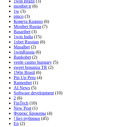
1win Brazil
(3)
mostbet tr
(6)
1w
(3)
pinco
(3)
Комета Казино
(6)
Mostbet Russia
(7)
Basaribet
(3)
1win India
(15)
1xbet Russian
(6)
Masalbet
(2)
1winRussia
(6)
Bankobet
(2)
verde casino hungary
(5)
sweet bonanza TR
(2)
1Win Brasil
(6)
Pin Up Peru
(4)
Ramenbet
(1)
AI News
(5)
Software development
(10)
2
(6)
FinTech
(10)
New Post
(1)
Форекс Брокеры
(4)
! Без рубрики
(45)
En
(2)