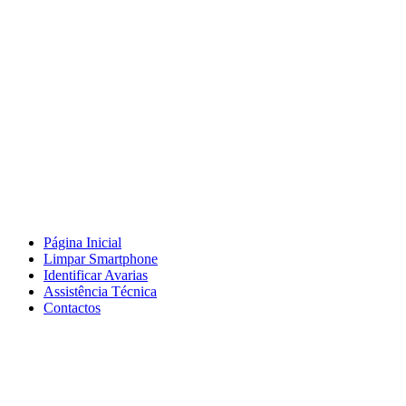
Página Inicial
Limpar Smartphone
Identificar Avarias
Assistência Técnica
Contactos