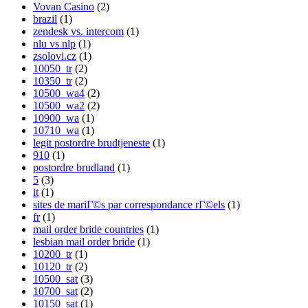
Vovan Casino
(2)
brazil
(1)
zendesk vs. intercom
(1)
nlu vs nlp
(1)
zsolovi.cz
(1)
10050_tr
(2)
10350_tr
(2)
10500_wa4
(2)
10500_wa2
(2)
10900_wa
(1)
10710_wa
(1)
legit postordre brudtjeneste
(1)
910
(1)
postordre brudland
(1)
5
(3)
it
(1)
sites de mariГ©s par correspondance rГ©els
(1)
fr
(1)
mail order bride countries
(1)
lesbian mail order bride
(1)
10200_tr
(1)
10120_tr
(2)
10500_sat
(3)
10700_sat
(2)
10150_sat
(1)