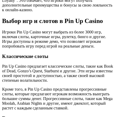
Loyalty”. Это означает, что игроки могут получать
дополнительные преимущества и бонусы за свою лояльность
к онлайн-казино.
Выбор игр и слотов в Pin Up Casino
Игроки Pin Up Casino могут выбрать из более 3000 игр,
включая слоты, карточные игры, рулетку, бинго и другие.
Игры доступны в режиме демо, что позволяет игрокам
попробовать игру перед игрой на реальные деньги.
Классические слоты
Pin Up Casino предлагает классические слоты, такие как Book
of Dead, Gonzo’s Quest, Starburst и другие. Эти игры известны
своей простотой и доступностью, а также своей высокой
степенью волатильности.
Кроме того, в Pin Up Casino представлены прогрессивные
слоты, которые предлагают игрокам возможность выиграть
большие суммы денег. Прогрессивные слоты, такие как Mega
Moolah, Arabian Nights и другие, имеют джекпот, который
растет с каждым сделанным ставкой.