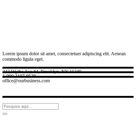
Lorem ipsum dolor sit amet, consectetuer adipiscing elit. Aenean
commodo ligula eget.
242 Wythe Ave #4, Brooklyn, NY 11249
1-090-1197-9528
office@ourbusiness.com