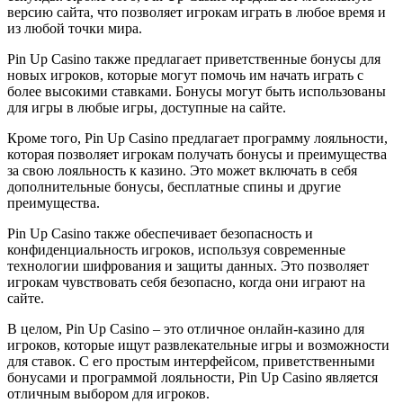
версию сайта, что позволяет игрокам играть в любое время и
из любой точки мира.
Pin Up Casino также предлагает приветственные бонусы для
новых игроков, которые могут помочь им начать играть с
более высокими ставками. Бонусы могут быть использованы
для игры в любые игры, доступные на сайте.
Кроме того, Pin Up Casino предлагает программу лояльности,
которая позволяет игрокам получать бонусы и преимущества
за свою лояльность к казино. Это может включать в себя
дополнительные бонусы, бесплатные спины и другие
преимущества.
Pin Up Casino также обеспечивает безопасность и
конфиденциальность игроков, используя современные
технологии шифрования и защиты данных. Это позволяет
игрокам чувствовать себя безопасно, когда они играют на
сайте.
В целом, Pin Up Casino – это отличное онлайн-казино для
игроков, которые ищут развлекательные игры и возможности
для ставок. С его простым интерфейсом, приветственными
бонусами и программой лояльности, Pin Up Casino является
отличным выбором для игроков.