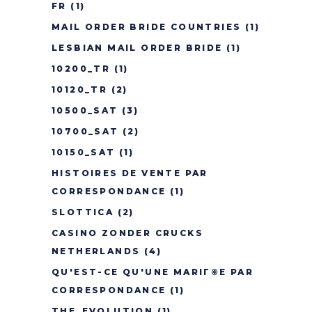
FR
(1)
MAIL ORDER BRIDE COUNTRIES
(1)
LESBIAN MAIL ORDER BRIDE
(1)
10200_TR
(1)
10120_TR
(2)
10500_SAT
(3)
10700_SAT
(2)
10150_SAT
(1)
HISTOIRES DE VENTE PAR
CORRESPONDANCE
(1)
SLOTTICA
(2)
CASINO ZONDER CRUCKS
NETHERLANDS
(4)
QU'EST-CE QU'UNE MARIГ©E PAR
CORRESPONDANCE
(1)
THE_EVOLUTION
(1)