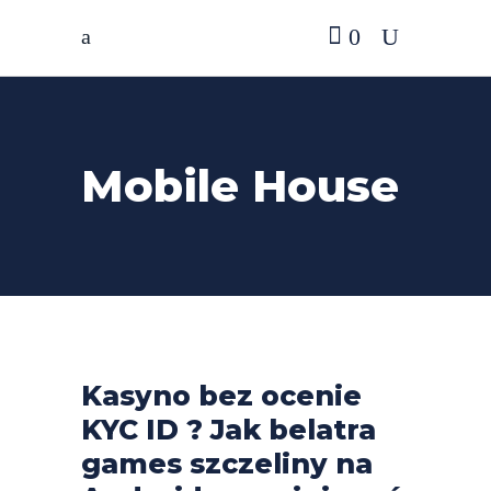
0
Mobile House
Kasyno bez ocenie
KYC ID ? Jak belatra
games szczeliny na