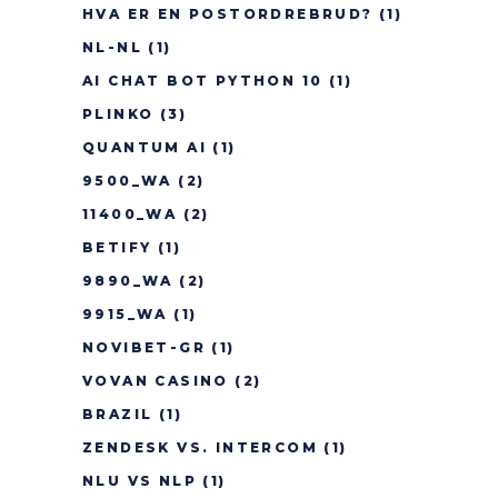
HVA ER EN POSTORDREBRUD?
(1)
NL-NL
(1)
AI CHAT BOT PYTHON 10
(1)
PLINKO
(3)
QUANTUM AI
(1)
9500_WA
(2)
11400_WA
(2)
BETIFY
(1)
9890_WA
(2)
9915_WA
(1)
NOVIBET-GR
(1)
VOVAN CASINO
(2)
BRAZIL
(1)
ZENDESK VS. INTERCOM
(1)
NLU VS NLP
(1)