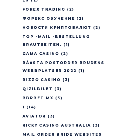
EN
(2)
FOREX TRADING
(2)
ФОРЕКС ОБУЧЕНИЕ
(2)
НОВОСТИ КРИПТОВАЛЮТ
(2)
TOP -MAIL -BESTELLUNG
BRAUTSEITEN.
(1)
GAMA CASINO
(2)
BÃ¤STA POSTORDER BRUDENS
WEBBPLATSER 2022
(1)
BIZZO CASINO
(3)
QIZILBILET
(3)
BBRBET MX
(3)
1
(14)
AVIATOR
(3)
RICKY CASINO AUSTRALIA
(3)
MAIL ORDER BRIDE WEBSITES