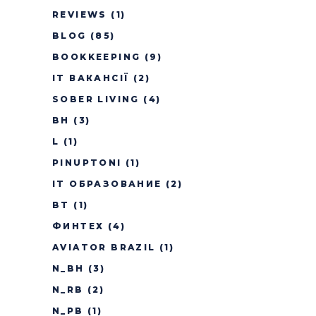
REVIEWS
(1)
BLOG
(85)
BOOKKEEPING
(9)
IT ВАКАНСІЇ
(2)
SOBER LIVING
(4)
BH
(3)
L
(1)
PINUPTONI
(1)
IT ОБРАЗОВАНИЕ
(2)
BT
(1)
ФИНТЕХ
(4)
AVIATOR BRAZIL
(1)
N_BH
(3)
N_RB
(2)
N_PB
(1)