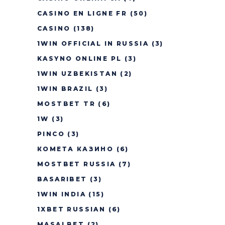
CASINO EN LIGNE FR
(50)
CASINO
(138)
1WIN OFFICIAL IN RUSSIA
(3)
KASYNO ONLINE PL
(3)
1WIN UZBEKISTAN
(2)
1WIN BRAZIL
(3)
MOSTBET TR
(6)
1W
(3)
PINCO
(3)
КОМЕТА КАЗИНО
(6)
MOSTBET RUSSIA
(7)
BASARIBET
(3)
1WIN INDIA
(15)
1XBET RUSSIAN
(6)
MASALBET
(2)