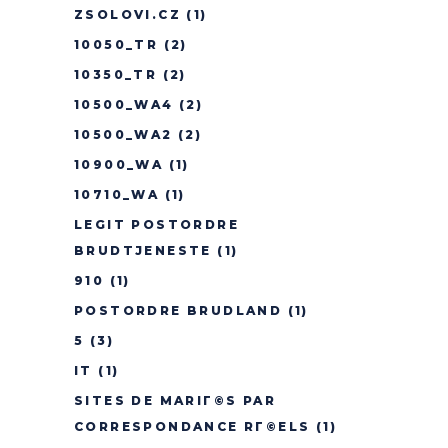
ZSOLOVI.CZ
(1)
10050_TR
(2)
10350_TR
(2)
10500_WA4
(2)
10500_WA2
(2)
10900_WA
(1)
10710_WA
(1)
LEGIT POSTORDRE
BRUDTJENESTE
(1)
910
(1)
POSTORDRE BRUDLAND
(1)
5
(3)
IT
(1)
SITES DE MARIГ©S PAR
CORRESPONDANCE RГ©ELS
(1)