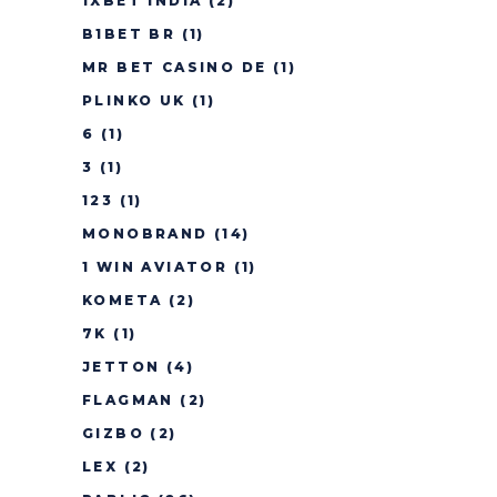
1XBET INDIA
(2)
B1BET BR
(1)
MR BET CASINO DE
(1)
PLINKO UK
(1)
6
(1)
3
(1)
123
(1)
MONOBRAND
(14)
1 WIN AVIATOR
(1)
KOMETA
(2)
7K
(1)
JETTON
(4)
FLAGMAN
(2)
GIZBO
(2)
LEX
(2)