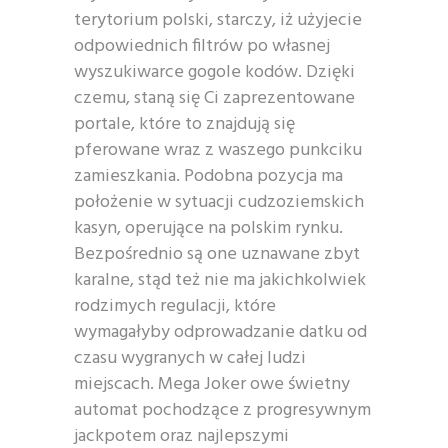
terytorium polski, starczy, iż użyjecie
odpowiednich filtrów po własnej
wyszukiwarce gogole kodów. Dzięki
czemu, staną się Ci zaprezentowane
portale, które to znajdują się
pferowane wraz z waszego punkciku
zamieszkania. Podobna pozycja ma
położenie w sytuacji cudzoziemskich
kasyn, operujące na polskim rynku.
Bezpośrednio są one uznawane zbyt
karalne, stąd też nie ma jakichkolwiek
rodzimych regulacji, które
wymagałyby odprowadzanie datku od
czasu wygranych w całej ludzi
miejscach. Mega Joker owe świetny
automat pochodzące z progresywnym
jackpotem oraz najlepszymi