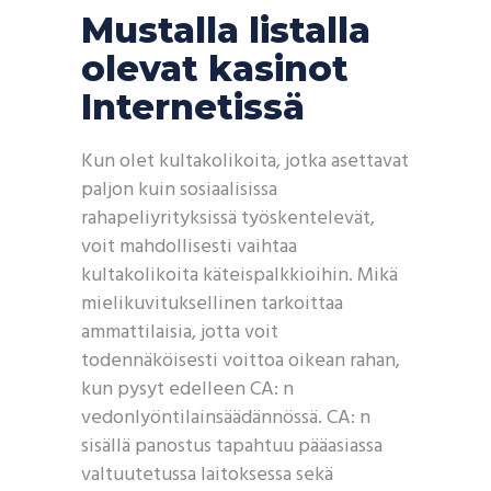
Mustalla listalla
olevat kasinot
Internetissä
Kun olet kultakolikoita, jotka asettavat
paljon kuin sosiaalisissa
rahapeliyrityksissä työskentelevät,
voit mahdollisesti vaihtaa
kultakolikoita käteispalkkioihin. Mikä
mielikuvituksellinen tarkoittaa
ammattilaisia, jotta voit
todennäköisesti voittoa oikean rahan,
kun pysyt edelleen CA: n
vedonlyöntilainsäädännössä. CA: n
sisällä panostus tapahtuu pääasiassa
valtuutetussa laitoksessa sekä