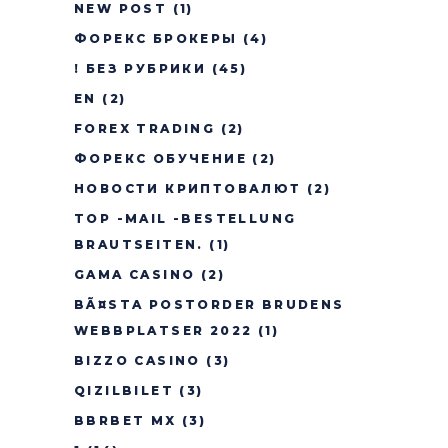
NEW POST
(1)
ФОРЕКС БРОКЕРЫ
(4)
! БЕЗ РУБРИКИ
(45)
EN
(2)
FOREX TRADING
(2)
ФОРЕКС ОБУЧЕНИЕ
(2)
НОВОСТИ КРИПТОВАЛЮТ
(2)
TOP -MAIL -BESTELLUNG
BRAUTSEITEN.
(1)
GAMA CASINO
(2)
BÃ¤STA POSTORDER BRUDENS
WEBBPLATSER 2022
(1)
BIZZO CASINO
(3)
QIZILBILET
(3)
BBRBET MX
(3)