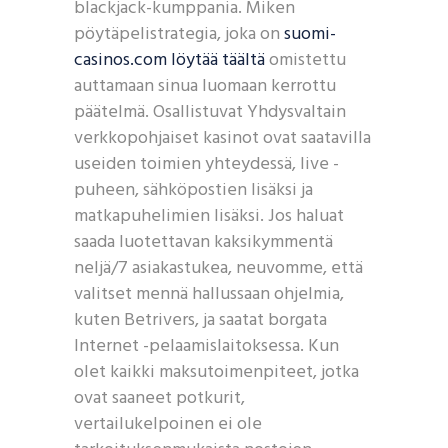
blackjack-kumppania. Miken
pöytäpelistrategia, joka on
suomi-
casinos.com löytää täältä
omistettu
auttamaan sinua luomaan kerrottu
päätelmä. Osallistuvat Yhdysvaltain
verkkopohjaiset kasinot ovat saatavilla
useiden toimien yhteydessä, live -
puheen, sähköpostien lisäksi ja
matkapuhelimien lisäksi.
Jos haluat
saada luotettavan kaksikymmentä
neljä/7 asiakastukea, neuvomme, että
valitset mennä hallussaan ohjelmia,
kuten Betrivers, ja saatat borgata
Internet -pelaamislaitoksessa. Kun
olet kaikki maksutoimenpiteet, jotka
ovat saaneet potkurit,
vertailukelpoinen ei ole