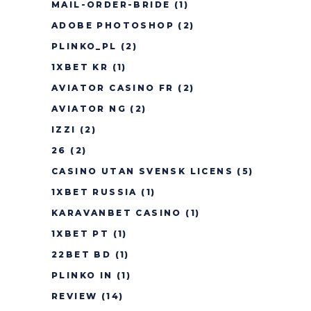
MAIL-ORDER-BRIDE
(1)
ADOBE PHOTOSHOP
(2)
PLINKO_PL
(2)
1XBET KR
(1)
AVIATOR CASINO FR
(2)
AVIATOR NG
(2)
IZZI
(2)
26
(2)
CASINO UTAN SVENSK LICENS
(5)
1XBET RUSSIA
(1)
KARAVANBET CASINO
(1)
1XBET PT
(1)
22BET BD
(1)
PLINKO IN
(1)
REVIEW
(14)