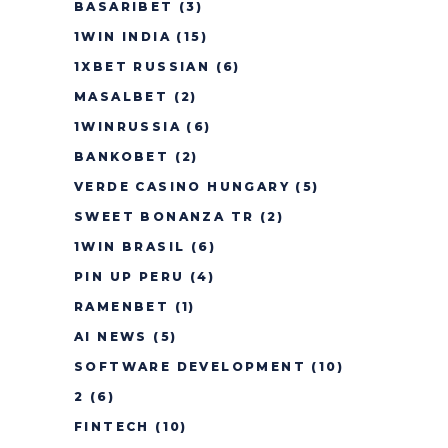
BASARIBET
(3)
1WIN INDIA
(15)
1XBET RUSSIAN
(6)
MASALBET
(2)
1WINRUSSIA
(6)
BANKOBET
(2)
VERDE CASINO HUNGARY
(5)
SWEET BONANZA TR
(2)
1WIN BRASIL
(6)
PIN UP PERU
(4)
RAMENBET
(1)
AI NEWS
(5)
SOFTWARE DEVELOPMENT
(10)
2
(6)
FINTECH
(10)