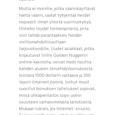
Mutta ei monille, jotka väärinkäyttävät
häntä väärin, saatat tyhjentää heidät
nopeasti ilman yleistä suorituskykyä.
Onneksi löydät toimenpiteitä, joita
voit tehdä parantaaksesi heidän
voittomahdollisuuttaan
tarjouskoodille. Uudet asiakkaat, jotka
kirjautuvat tilille Golden Nuggetin
online-kasinolla, voivat myös nauttia
kahden alueen tervehdysbonuksesta-
loistava 1000 dollarin vastaava ja 200
täysin ilmainen pyöriä. Jotkut muut
suositut bonuksen talletukset sopivat,
missä uhkapelilaitos sopii usein
osuuteen varhaisimmasta laitoksesta.
Mukaan lukien, jos Internet -sivusto.