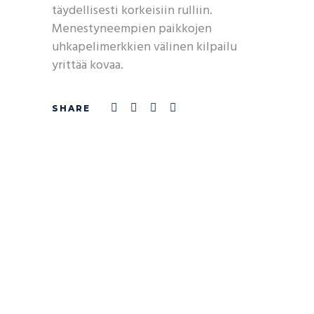
täydellisesti korkeisiin rulliin.
Menestyneempien paikkojen
uhkapelimerkkien välinen kilpailu
yrittää kovaa.