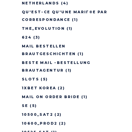
NETHERLANDS
(4)
QU'EST-CE QU'UNE MARIГ©E PAR
CORRESPONDANCE
(1)
THE_EVOLUTION
(1)
624
(3)
MAIL BESTELLEN
BRAUTGESCHICHTEN
(1)
BESTE MAIL -BESTELLUNG
BRAUTAGENTUR
(1)
SLOTS
(5)
1XBET KOREA
(2)
MAIL ON ORDER BRIDE
(1)
SE
(5)
10500_SAT2
(2)
10600_PROD2
(2)