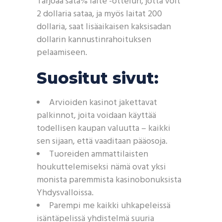
Tarjoaa sata% laite -ottelun, jotta voit
2 dollaria sataa, ja myös laitat 200
dollaria, saat lisäaikaisen kaksisadan
dollarin kannustinrahoituksen
pelaamiseen.
Suositut sivut:
Arvioiden kasinot jakettavat
palkinnot, joita voidaan käyttää
todellisen kaupan valuutta – kaikki
sen sijaan, että vaaditaan pääosoja.
Tuoreiden ammattilaisten
houkuttelemiseksi nämä ovat yksi
monista paremmista kasinobonuksista
Yhdysvalloissa.
Parempi me kaikki uhkapeleissä
isäntäpelissä yhdistelmä suuria