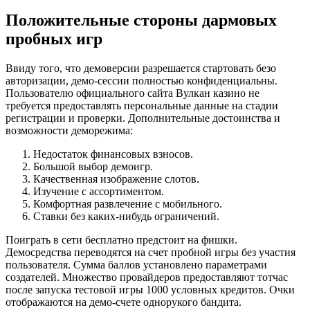
Положительные стороны дармовых
пробных игр
Ввиду того, что демоверсии разрешается стартовать безо
авторизации, демо-сессии полностью конфиденциальны.
Пользователю официального сайта Вулкан казино не
требуется предоставлять персональные данные на стадии
регистрации и проверки. Дополнительные достоинства и
возможности деморежима:
Недостаток финансовых взносов.
Большой выбор демоигр.
Качественная изображение слотов.
Изучение с ассортиментом.
Комфортная развлечение с мобильного.
Ставки без каких-нибудь ограничений.
Поиграть в сети бесплатно предстоит на фишки.
Демосредства переводятся на счет пробной игры без участия
пользователя. Сумма баллов установлено параметрами
создателей. Множество провайдеров предоставляют тотчас
после запуска тестовой игры 1000 условных кредитов. Очки
отображаются на демо-счете однорукого бандита.