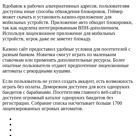
Вдобавок к рабочих альтернативных адресов, пользователям
доступны иные способы обхождения блокировок. Геймер
может скачать и установить казино-приложение для
мобильных устройств. Приложение авто обходит блокировки,
так как наделена интегрированным ВПН-дополнением.
Используя лицензионное приложение для мобильных
устройств, игрок даже не заметит блокаду.
Казино сайт предоставил удобные условия для посетителей с
разным банком. Новички смогут играть по маленьким
ставочкам или применять дополнительные ресурсы. Более
опытные пользователи отдают предпочтение лицензионные
автоматы с рекордными кушами.
Если пользователь не успел создать аккаунт, есть возможность
играть без оплаты. Деморежим доступен для всех одноруких
бандитов с барабанами. Посетителям главного веб-сайта
доступен огромный каталог одноруких бандитов без
регистрации. Собрание списка насчитывает больше 1700
лицензированных игровых автоматов.