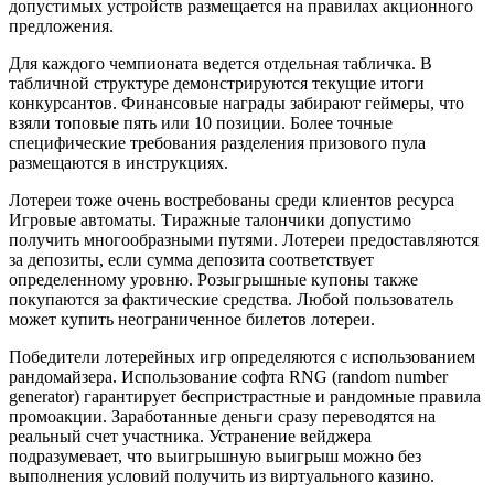
допустимых устройств размещается на правилах акционного
предложения.
Для каждого чемпионата ведется отдельная табличка. В
табличной структуре демонстрируются текущие итоги
конкурсантов. Финансовые награды забирают геймеры, что
взяли топовые пять или 10 позиции. Более точные
специфические требования разделения призового пула
размещаются в инструкциях.
Лотереи тоже очень востребованы среди клиентов ресурса
Игровые автоматы. Тиражные талончики допустимо
получить многообразными путями. Лотереи предоставляются
за депозиты, если сумма депозита соответствует
определенному уровню. Розыгрышные купоны также
покупаются за фактические средства. Любой пользователь
может купить неограниченное билетов лотереи.
Победители лотерейных игр определяются с использованием
рандомайзера. Использование софта RNG (random number
generator) гарантирует беспристрастные и рандомные правила
промоакции. Заработанные деньги сразу переводятся на
реальный счет участника. Устранение вейджера
подразумевает, что выигрышную выигрыш можно без
выполнения условий получить из виртуального казино.