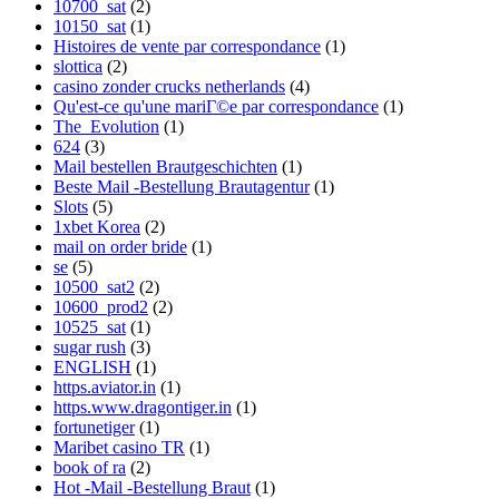
10700_sat
(2)
10150_sat
(1)
Histoires de vente par correspondance
(1)
slottica
(2)
casino zonder crucks netherlands
(4)
Qu'est-ce qu'une mariГ©e par correspondance
(1)
The_Evolution
(1)
624
(3)
Mail bestellen Brautgeschichten
(1)
Beste Mail -Bestellung Brautagentur
(1)
Slots
(5)
1xbet Korea
(2)
mail on order bride
(1)
se
(5)
10500_sat2
(2)
10600_prod2
(2)
10525_sat
(1)
sugar rush
(3)
ENGLISH
(1)
https.aviator.in
(1)
https.www.dragontiger.in
(1)
fortunetiger
(1)
Maribet casino TR
(1)
book of ra
(2)
Hot -Mail -Bestellung Braut
(1)