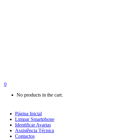
0
No products in the cart.
Página Inicial
Limpar Smartphone
Identificar Avarias
Assistência Técnica
Contactos