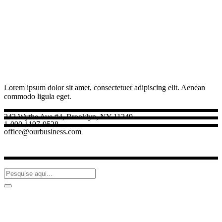
Lorem ipsum dolor sit amet, consectetuer adipiscing elit. Aenean
commodo ligula eget.
242 Wythe Ave #4, Brooklyn, NY 11249
1-090-1197-9528
office@ourbusiness.com