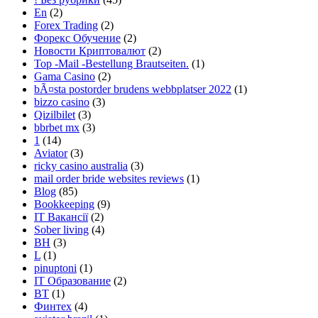
En
(2)
Forex Trading
(2)
Форекс Обучение
(2)
Новости Криптовалют
(2)
Top -Mail -Bestellung Brautseiten.
(1)
Gama Casino
(2)
bÃ¤sta postorder brudens webbplatser 2022
(1)
bizzo casino
(3)
Qizilbilet
(3)
bbrbet mx
(3)
1
(14)
Aviator
(3)
ricky casino australia
(3)
mail order bride websites reviews
(1)
Blog
(85)
Bookkeeping
(9)
IT Вакансії
(2)
Sober living
(4)
BH
(3)
L
(1)
pinuptoni
(1)
IT Образование
(2)
BT
(1)
Финтех
(4)