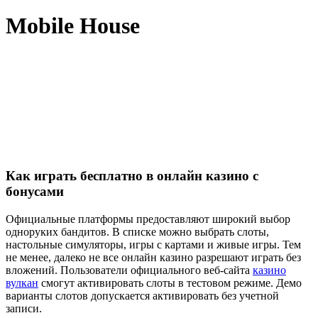
Mobile House
Как играть бесплатно в онлайн казино с
бонусами
Официальные платформы предоставляют широкий выбор
одноруких бандитов. В списке можно выбрать слоты,
настольные симуляторы, игры с картами и живые игры. Тем
не менее, далеко не все онлайн казино разрешают играть без
вложений. Пользователи официального веб-сайта
казино
вулкан
смогут активировать слоты в тестовом режиме. Демо
варианты слотов допускается активировать без учетной
записи.