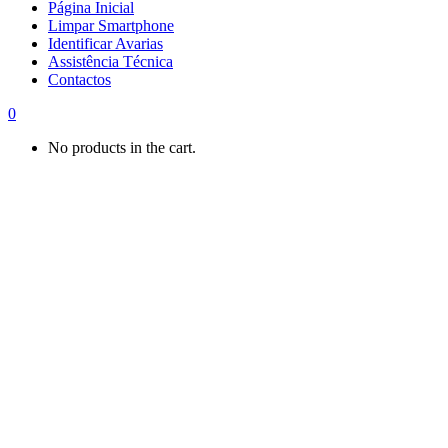
Página Inicial
Limpar Smartphone
Identificar Avarias
Assistência Técnica
Contactos
0
No products in the cart.