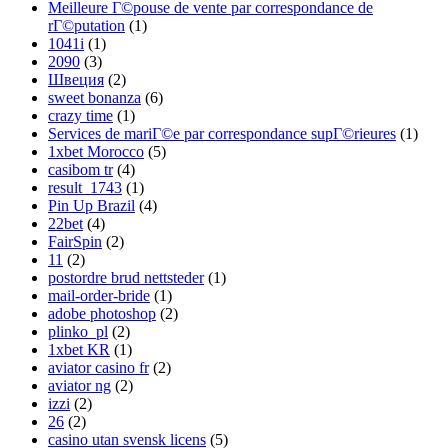
Meilleure Г©pouse de vente par correspondance de
rГ©putation
(1)
1041i
(1)
2090
(3)
Швеция
(2)
sweet bonanza
(6)
crazy time
(1)
Services de mariГ©e par correspondance supГ©rieures
(1)
1xbet Morocco
(5)
casibom tr
(4)
result_1743
(1)
Pin Up Brazil
(4)
22bet
(4)
FairSpin
(2)
11
(2)
postordre brud nettsteder
(1)
mail-order-bride
(1)
adobe photoshop
(2)
plinko_pl
(2)
1xbet KR
(1)
aviator casino fr
(2)
aviator ng
(2)
izzi
(2)
26
(2)
casino utan svensk licens
(5)