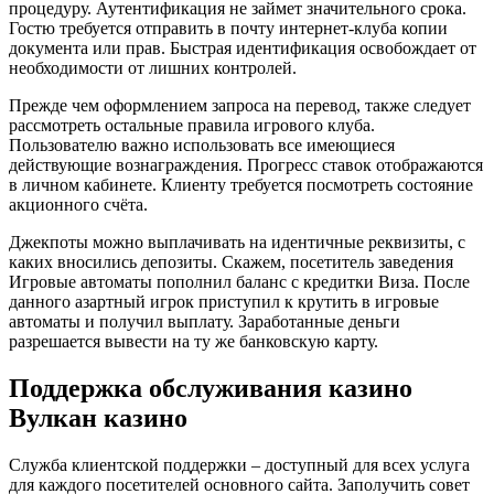
процедуру. Аутентификация не займет значительного срока.
Гостю требуется отправить в почту интернет-клуба копии
документа или прав. Быстрая идентификация освобождает от
необходимости от лишних контролей.
Прежде чем оформлением запроса на перевод, также следует
рассмотреть остальные правила игрового клуба.
Пользователю важно использовать все имеющиеся
действующие вознаграждения. Прогресс ставок отображаются
в личном кабинете. Клиенту требуется посмотреть состояние
акционного счёта.
Джекпоты можно выплачивать на идентичные реквизиты, с
каких вносились депозиты. Скажем, посетитель заведения
Игровые автоматы пополнил баланс с кредитки Виза. После
данного азартный игрок приступил к крутить в игровые
автоматы и получил выплату. Заработанные деньги
разрешается вывести на ту же банковскую карту.
Поддержка обслуживания казино
Вулкан казино
Служба клиентской поддержки – доступный для всех услуга
для каждого посетителей основного сайта. Заполучить совет