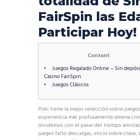
totalidad de Si
FairSpin las Ed
Participar Hoy
Content
Juegos Regalado Online – Sin depós
Casino FairSpin
Juegos Clásicos
Poki tiene la mejor selección sobre juegos
experiencia más profusamente amena con e
olvidemos con el pasar del tiempo amista
juegos falto descargas, inicio sobre clase