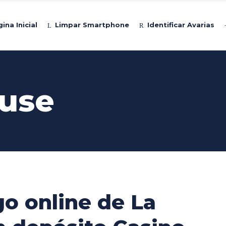
ina Inicial
Limpar Smartphone
Identificar Avarias
use
go online de La