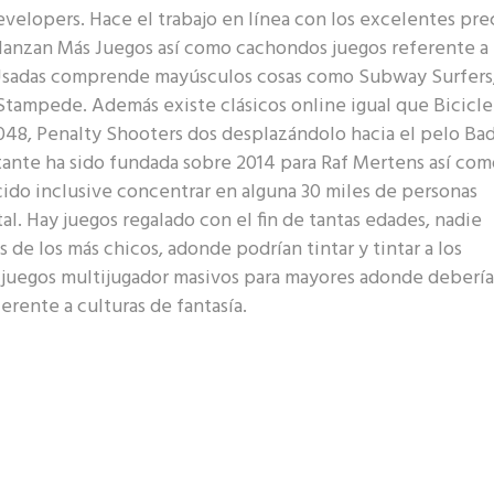
velopers. Hace el trabajo en línea con los excelentes pre
 lanzan Más Juegos así­ como cachondos juegos referente a 
s Usadas comprende mayúsculos cosas como Subway Surfers
ampede. Además existe clásicos online igual que Bicicle
48, Penalty Shooters dos desplazándolo hacia el pelo Bad
ante ha sido fundada sobre 2014 para Raf Mertens así­ com
cido inclusive concentrar en alguna 30 miles de personas
l. Hay juegos regalado con el fin de tantas edades, nadie
s de los más chicos, adonde podrían tintar y tintar a los
ta juegos multijugador masivos para mayores adonde debería
erente a culturas de fantasía.