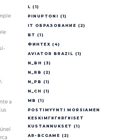
L
(1)
emple
PINUPTONI
(1)
IT ОБРАЗОВАНИЕ
(2)
ble
BT
(1)
ФИНТЕХ
(4)
sí­
AVIATOR BRAZIL
(1)
N_BH
(3)
N_RB
(2)
,
N_PB
(1)
N_CH
(1)
nte a
MB
(1)
tus
POSTIMYYNTI MORSIAMEN
KESKIMГ¤Г¤RГ¤ISET
KUSTANNUKSET
(1)
túnel
rca
AR-BCGAME
(2)