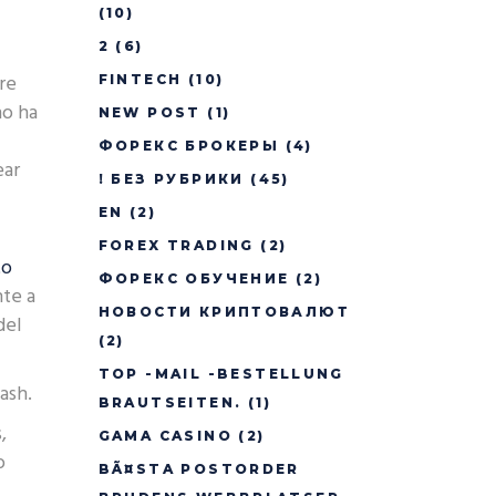
(10)
2
(6)
re
FINTECH
(10)
no ha
NEW POST
(1)
ФОРЕКС БРОКЕРЫ
(4)
ear
! БЕЗ РУБРИКИ
(45)
EN
(2)
FOREX TRADING
(2)
to
ФОРЕКС ОБУЧЕНИЕ
(2)
te a
НОВОСТИ КРИПТОВАЛЮТ
del
(2)
TOP -MAIL -BESTELLUNG
ash.
BRAUTSEITEN.
(1)
,
GAMA CASINO
(2)
o
BÃ¤STA POSTORDER