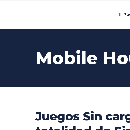
Pág
Mobile Ho
Juegos Sin car