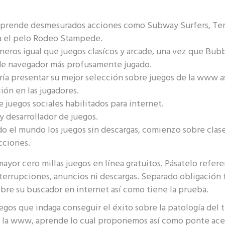
omprende desmesurados acciones como Subway Surfers, T
a el pelo Rodeo Stampede.
eros igual que juegos clasícos y arcade, una vez que Bub
de navegador más profusamente jugado.
í­a presentar su mejor selección sobre juegos de la www a
ión en las jugadores.
 juegos sociales habilitados para internet.
y desarrollador de juegos.
o el mundo los juegos sin descargas, comienzo sobre clase
cciones.
or cero millas juegos en línea gratuitos. Pásatelo refere
nterrupciones, anuncios ni descargas. Separado obligación 
bre su buscador en internet así­ como tiene la prueba.
egos que indaga conseguir el éxito sobre la patologí­a del 
 la www, aprende lo cual proponemos así­ como ponte ace