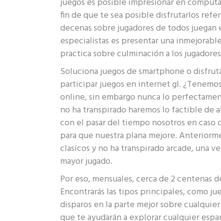
juegos es posible impresionar en computad
fin de que te sea posible disfrutarlos refe
decenas sobre jugadores de todos juegan e
especialistas es presentar una inmejorable 
practica sobre culminación a los jugadores
Soluciona juegos de smartphone o disfruta
participar juegos en internet gl. ¿Tenemo
online, sin embargo nunca lo perfectame
no ha transpirado haremos lo factible de 
con el pasar del tiempo nosotros en caso 
para que nuestra plana mejore. Anteriorm
clasícos y no ha transpirado arcade, una
mayor jugado.
Por eso, mensuales, cerca de 2 centenas de
Encontrarás las tipos principales, como ju
disparos en la parte mejor sobre cualquie
que te ayudarán a explorar cualquier espa