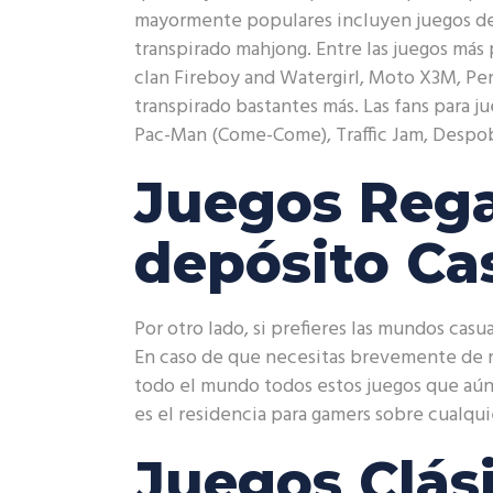
mayormente populares incluyen juegos de 
transpirado mahjong. Entre las juegos má
clan Fireboy and Watergirl, Moto X3M, Pe
transpirado bastantes más. Las fans para j
Pac-Man (Come-Come), Traffic Jam, Despo
Juegos Rega
depósito Ca
Por otro lado, si prefieres las mundos casu
En caso de que necesitas brevemente de nos
todo el mundo todos estos juegos que aún 
es el residencia para gamers sobre cualqui
Juegos Clás