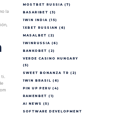
MOSTBET RUSSIA
(7)
mo la
BASARIBET
(3)
1WIN INDIA
(15)
ión,
1XBET RUSSIAN
(6)
MASALBET
(2)
n
1WINRUSSIA
(6)
BANKOBET
(2)
VERDE CASINO HUNGARY
(5)
SWEET BONANZA TR
(2)
ti.
1WIN BRASIL
(6)
de
PIN UP PERU
(4)
com
RAMENBET
(1)
AI NEWS
(5)
SOFTWARE DEVELOPMENT