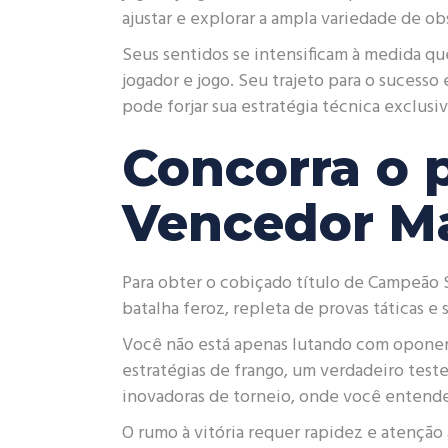
ajustar e explorar a ampla variedade de o
Seus sentidos se intensificam à medida qu
jogador e jogo. Seu trajeto para o suces
pode forjar sua estratégia técnica exclus
Concorra o 
Vencedor Má
Para obter o cobiçado título de Campeão
batalha feroz, repleta de provas táticas e 
Você não está apenas lutando com oponent
estratégias de frango, um verdadeiro teste
inovadoras de torneio, onde você entende 
O rumo à vitória requer rapidez e atenção 