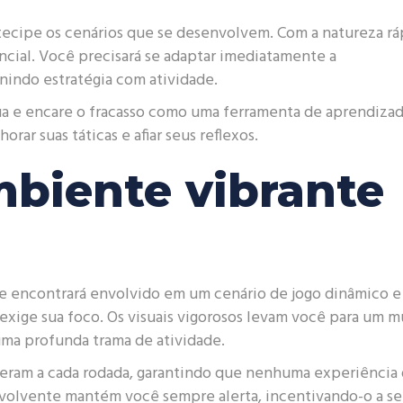
ntecipe os cenários que se desenvolvem. Com a natureza rá
ncial. Você precisará se adaptar imediatamente a
indo estratégia com atividade.
ínua e encare o fracasso como uma ferramenta de aprendizad
ar suas táticas e afiar seus reflexos.
mbiente vibrante
e encontrará envolvido em um cenário de jogo dinâmico 
exige sua foco. Os visuais vigorosos levam você para um 
ma profunda trama de atividade.
teram a cada rodada, garantindo que nenhuma experiência
 envolvente mantém você sempre alerta, incentivando-o a se