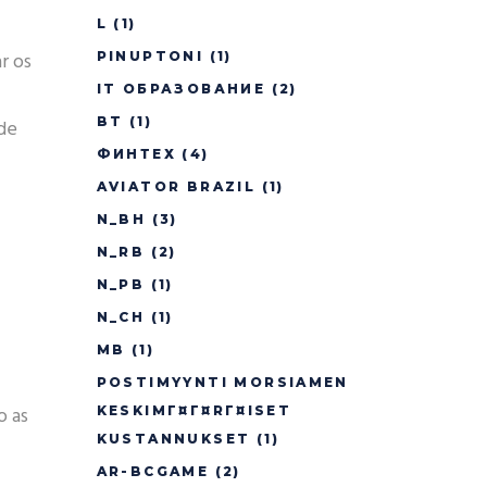
L
(1)
r os
PINUPTONI
(1)
IT ОБРАЗОВАНИЕ
(2)
BT
(1)
 de
ФИНТЕХ
(4)
AVIATOR BRAZIL
(1)
N_BH
(3)
N_RB
(2)
N_PB
(1)
N_CH
(1)
MB
(1)
POSTIMYYNTI MORSIAMEN
o as
KESKIMГ¤Г¤RГ¤ISET
KUSTANNUKSET
(1)
AR-BCGAME
(2)