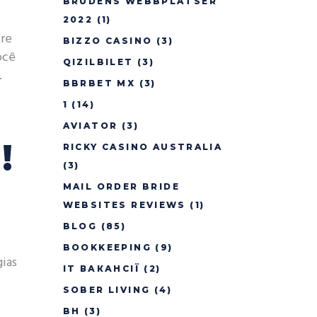
BRUDENS WEBBPLATSER
2022
(1)
tre
BIZZO CASINO
(3)
ocê
QIZILBILET
(3)
.
BBRBET MX
(3)
1
(14)
AVIATOR
(3)
!
RICKY CASINO AUSTRALIA
(3)
MAIL ORDER BRIDE
WEBSITES REVIEWS
(1)
BLOG
(85)
BOOKKEEPING
(9)
gias
IT ВАКАНСІЇ
(2)
SOBER LIVING
(4)
BH
(3)