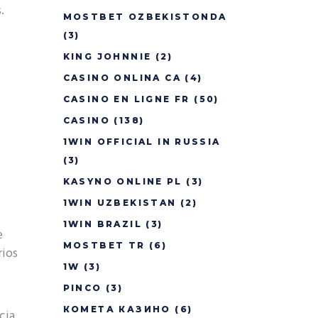
.
MOSTBET OZBEKISTONDA
(3)
KING JOHNNIE
(2)
CASINO ONLINA CA
(4)
CASINO EN LIGNE FR
(50)
CASINO
(138)
1WIN OFFICIAL IN RUSSIA
(3)
KASYNO ONLINE PL
(3)
1WIN UZBEKISTAN
(2)
1WIN BRAZIL
(3)
e
MOSTBET TR
(6)
rios
1W
(3)
PINCO
(3)
КОМЕТА КАЗИНО
(6)
cia.