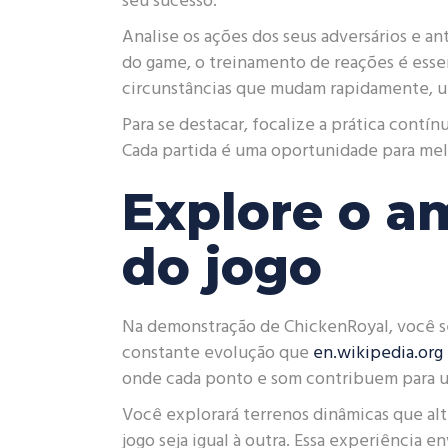
seu sucesso.
Analise os ações dos seus adversários e a
do game, o treinamento de reações é esse
circunstâncias que mudam rapidamente, un
Para se destacar, focalize a prática cont
Cada partida é uma oportunidade para melhor
Explore o a
do jogo
Na demonstração de ChickenRoyal, você s
constante evolução que
en.wikipedia.org
onde cada ponto e som contribuem para u
Você explorará terrenos dinâmicas que al
jogo seja igual à outra. Essa experiência