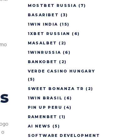
MOSTBET RUSSIA
(7)
BASARIBET
(3)
1WIN INDIA
(15)
1XBET RUSSIAN
(6)
imo
MASALBET
(2)
1WINRUSSIA
(6)
BANKOBET
(2)
VERDE CASINO HUNGARY
(5)
SWEET BONANZA TR
(2)
is
1WIN BRASIL
(6)
PIN UP PERU
(4)
RAMENBET
(1)
jogo
AI NEWS
(5)
 o
SOFTWARE DEVELOPMENT