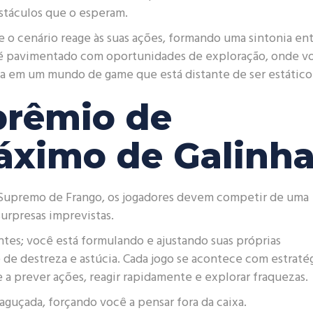
bstáculos que o esperam.
e o cenário reage às suas ações, formando uma sintonia en
so é pavimentado com oportunidades de exploração, onde v
iva em um mundo de game que está distante de ser estático
prêmio de
ximo de Galinha
 Supremo de Frango, os jogadores devem competir de uma
surpresas imprevistas.
es; você está formulando e ajustando suas próprias
 de destreza e astúcia. Cada jogo se acontece com estraté
a prever ações, reagir rapidamente e explorar fraquezas.
aguçada, forçando você a pensar fora da caixa.