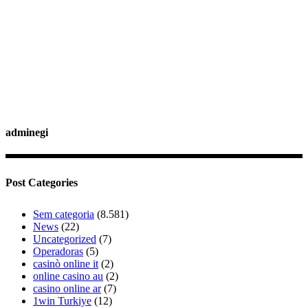
adminegi
Post Categories
Sem categoria
(8.581)
News
(22)
Uncategorized
(7)
Operadoras
(5)
casinò online it
(2)
online casino au
(2)
casino online ar
(7)
1win Turkiye
(12)