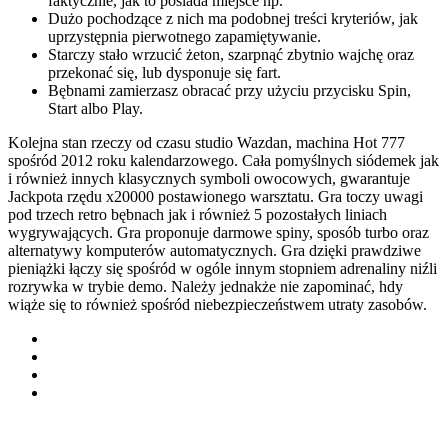
faktycznie, jak to posiada miejsce np.
Dużo pochodzące z nich ma podobnej treści kryteriów, jak
uprzystępnia pierwotnego zapamiętywanie.
Starczy stało wrzucić żeton, szarpnąć zbytnio wajchę oraz
przekonać się, lub dysponuje się fart.
Bębnami zamierzasz obracać przy użyciu przycisku Spin,
Start albo Play.
Kolejna stan rzeczy od czasu studio Wazdan, machina Hot 777
spośród 2012 roku kalendarzowego. Cała pomyślnych siódemek jak
i również innych klasycznych symboli owocowych, gwarantuje
Jackpota rzędu x20000 postawionego warsztatu. Gra toczy uwagi
pod trzech retro bębnach jak i również 5 pozostałych liniach
wygrywających. Gra proponuje darmowe spiny, sposób turbo oraz
alternatywy komputerów automatycznych. Gra dzięki prawdziwe
pieniążki łączy się spośród w ogóle innym stopniem adrenaliny niźli
rozrywka w trybie demo. Należy jednakże nie zapominać, hdy
wiąże się to również spośród niebezpieczeństwem utraty zasobów.