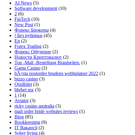
AI News
(5)
Software development
(10)
2
(6)
FinTech
(10)
New Post
(1)
Форекс Брокеры
(4)
! Без рубрики
(45)
En
(2)
Forex Trading
(2)
Форекс Обучение
(2)
Новости Криптовалют
(2)
Top -Mail -Bestellung Brautseiten.
(1)
Gama Casino
(2)
bÃ¤sta postorder brudens webbplatser 2022
(1)
bizzo casino
(3)
Qizilbilet
(3)
bbrbet mx
(3)
1
(14)
Aviator
(3)
ricky casino australia
(3)
mail order bride websites reviews
(1)
Blog
(85)
Bookkeeping
(9)
IT Вакансії
(2)
Sober living
(4)