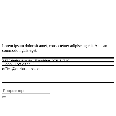
Lorem ipsum dolor sit amet, consectetuer adipiscing elit. Aenean
commodo ligula eget.
242 Wythe Ave #4, Brooklyn, NY 11249
1-090-1197-9528
office@ourbusiness.com