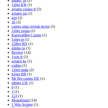
plinko_pl
(2)
1xbet KR
(1)
aviator casino fr
(2)
aviator ng
(2)
izzi
(2)
26
(2)
casino utan svensk licens
(5)
1xbet russia
(1)
KaravanBet Casino
(1)
1xbet pt
(1)
22Bet BD
(1)
plinko in
(1)
Review
(14)
1win fr
(1)
aviator ke
(1)
csdino
(1)
1xbet india
(2)
b1bet BR
(1)
Mr Bet casino DE
(1)
plinko UK
(1)
6
(1)
3
(1)
123
(1)
Monobrand
(14)
1 Win Aviator
(1)