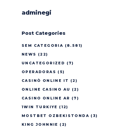
adminegi
Post Categories
SEM CATEGORIA
(8.581)
NEWS
(22)
UNCATEGORIZED
(7)
OPERADORAS
(5)
CASINÒ ONLINE IT
(2)
ONLINE CASINO AU
(2)
CASINO ONLINE AR
(7)
1WIN TURKIYE
(12)
MOSTBET OZBEKISTONDA
(3)
KING JOHNNIE
(2)