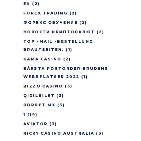
EN
(2)
FOREX TRADING
(2)
ФОРЕКС ОБУЧЕНИЕ
(2)
НОВОСТИ КРИПТОВАЛЮТ
(2)
TOP -MAIL -BESTELLUNG
BRAUTSEITEN.
(1)
GAMA CASINO
(2)
BÃ¤STA POSTORDER BRUDENS
WEBBPLATSER 2022
(1)
BIZZO CASINO
(3)
QIZILBILET
(3)
BBRBET MX
(3)
1
(14)
AVIATOR
(3)
RICKY CASINO AUSTRALIA
(3)