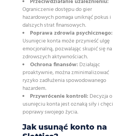
Przeciwdziałanie uzależnieniu:
Ograniczenie dostępu do gier
hazardowych pomaga uniknąć pokus i
dalszych strat finansowych.
Poprawa zdrowia psychicznego:
Usunięcie konta może przynieść ulgę
emocjonalną, pozwalając skupić się na
zdrowszych aktywnościach.
Ochrona finansów:
Działając
proaktywnie, można zminimalizować
ryzyko zadłużenia spowodowanego
hazardem.
Przywrócenie kontroli:
Decyzja o
usunięciu konta jest oznaką siły i chęci
poprawy swojego życia.
Jak usunąć konto na