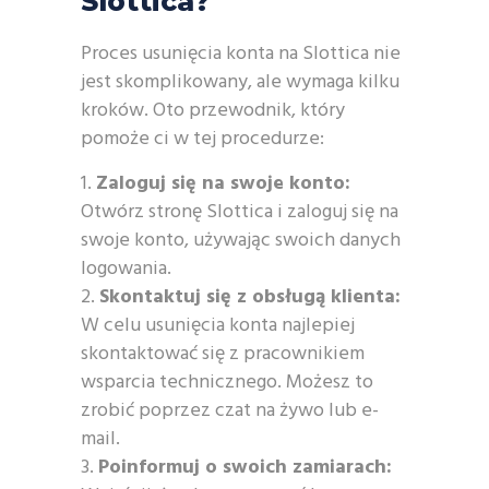
Slottica?
Proces usunięcia konta na Slottica nie
jest skomplikowany, ale wymaga kilku
kroków. Oto przewodnik, który
pomoże ci w tej procedurze:
Zaloguj się na swoje konto:
Otwórz stronę Slottica i zaloguj się na
swoje konto, używając swoich danych
logowania.
Skontaktuj się z obsługą klienta:
W celu usunięcia konta najlepiej
skontaktować się z pracownikiem
wsparcia technicznego. Możesz to
zrobić poprzez czat na żywo lub e-
mail.
Poinformuj o swoich zamiarach: