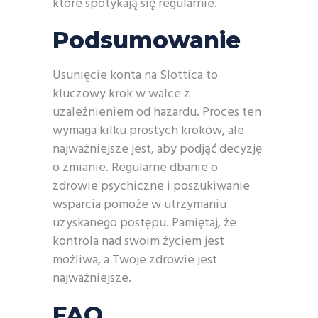
które spotykają się regularnie.
Podsumowanie
Usunięcie konta na Slottica to
kluczowy krok w walce z
uzależnieniem od hazardu. Proces ten
wymaga kilku prostych kroków, ale
najważniejsze jest, aby podjąć decyzję
o zmianie. Regularne dbanie o
zdrowie psychiczne i poszukiwanie
wsparcia pomoże w utrzymaniu
uzyskanego postępu. Pamiętaj, że
kontrola nad swoim życiem jest
możliwa, a Twoje zdrowie jest
najważniejsze.
FAQ