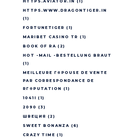
HTTPS.AVIATOR.IN
(1)
HTTPS.WWW.DRAGONTIGER.IN
(1)
FORTUNETIGER
(1)
MARIBET CASINO TR
(1)
BOOK OF RA
(2)
HOT -MAIL -BESTELLUNG BRAUT
(1)
MEILLEURE Г©POUSE DE VENTE
PAR CORRESPONDANCE DE
RГ©PUTATION
(1)
1041I
(1)
2090
(3)
ШВЕЦИЯ
(2)
SWEET BONANZA
(6)
CRAZY TIME
(1)