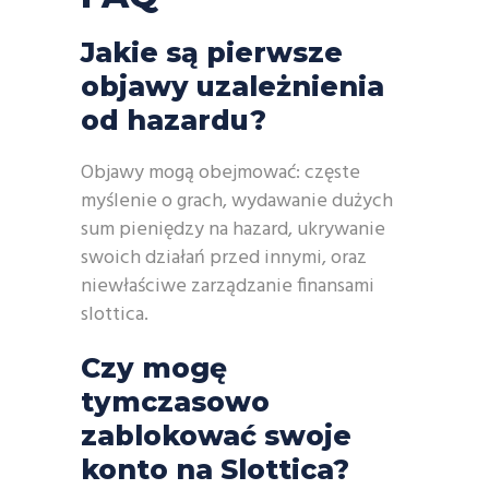
Jakie są pierwsze
objawy uzależnienia
od hazardu?
Objawy mogą obejmować: częste
myślenie o grach, wydawanie dużych
sum pieniędzy na hazard, ukrywanie
swoich działań przed innymi, oraz
niewłaściwe zarządzanie finansami
slottica.
Czy mogę
tymczasowo
zablokować swoje
konto na Slottica?