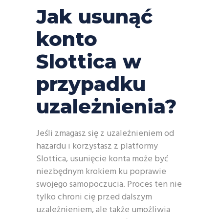
Jak usunąć
konto
Slottica w
przypadku
uzależnienia?
Jeśli zmagasz się z uzależnieniem od
hazardu i korzystasz z platformy
Slottica, usunięcie konta może być
niezbędnym krokiem ku poprawie
swojego samopoczucia. Proces ten nie
tylko chroni cię przed dalszym
uzależnieniem, ale także umożliwia