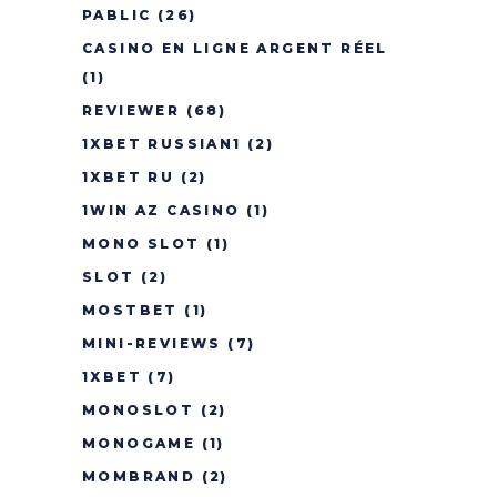
PABLIC
(26)
CASINO EN LIGNE ARGENT RÉEL
(1)
REVIEWER
(68)
1XBET RUSSIAN1
(2)
1XBET RU
(2)
1WIN AZ CASINO
(1)
MONO SLOT
(1)
SLOT
(2)
MOSTBET
(1)
MINI-REVIEWS
(7)
1XBET
(7)
MONOSLOT
(2)
MONOGAME
(1)
MOMBRAND
(2)