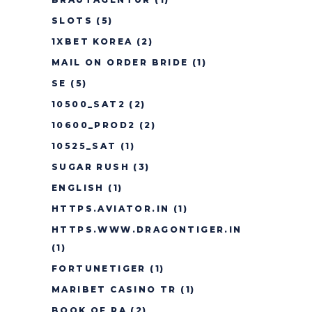
SLOTS
(5)
1XBET KOREA
(2)
MAIL ON ORDER BRIDE
(1)
SE
(5)
10500_SAT2
(2)
10600_PROD2
(2)
10525_SAT
(1)
SUGAR RUSH
(3)
ENGLISH
(1)
HTTPS.AVIATOR.IN
(1)
HTTPS.WWW.DRAGONTIGER.IN
(1)
FORTUNETIGER
(1)
MARIBET CASINO TR
(1)
BOOK OF RA
(2)