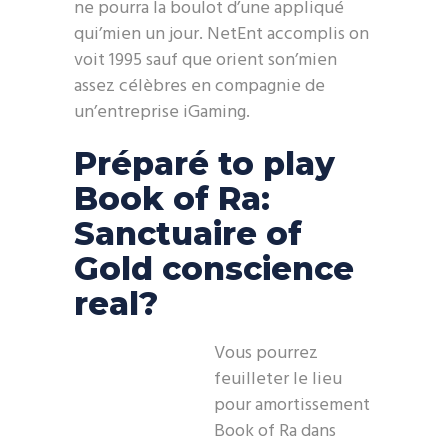
ne pourra la boulot d’une appliqué
qui’mien un jour. NetEnt accomplis on
voit 1995 sauf que orient son’mien
assez célèbres en compagnie de
un’entreprise iGaming.
Préparé to play
Book of Ra:
Sanctuaire of
Gold conscience
real?
Vous pourrez
feuilleter le lieu
pour amortissement
Book of Ra dans