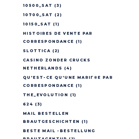
10500_SAT
(3)
10700_SAT
(2)
10150_SAT
(1)
HISTOIRES DE VENTE PAR
CORRESPONDANCE
(1)
SLOTTICA
(2)
CASINO ZONDER CRUCKS
NETHERLANDS
(4)
QU'EST-CE QU'UNE MARIГ©E PAR
CORRESPONDANCE
(1)
THE_EVOLUTION
(1)
624
(3)
MAIL BESTELLEN
BRAUTGESCHICHTEN
(1)
BESTE MAIL -BESTELLUNG
BRAUTAGENTUR
(1)