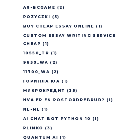
AR-BCGAME
(2)
POZYCZKI
(5)
BUY CHEAP ESSAY ONLINE
(1)
CUSTOM ESSAY WRITING SERVICE
CHEAP
(1)
10550_TR
(1)
9650_WA
(2)
11700_WA
(2)
ГОРИЛЛА ЮА
(1)
МИКРОКРЕДИТ
(35)
HVA ER EN POSTORDREBRUD?
(1)
NL-NL
(1)
AI CHAT BOT PYTHON 10
(1)
PLINKO
(3)
QUANTUM AI
(1)