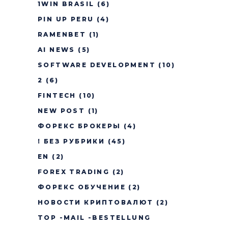
1WIN BRASIL
(6)
PIN UP PERU
(4)
RAMENBET
(1)
AI NEWS
(5)
SOFTWARE DEVELOPMENT
(10)
2
(6)
FINTECH
(10)
NEW POST
(1)
ФОРЕКС БРОКЕРЫ
(4)
! БЕЗ РУБРИКИ
(45)
EN
(2)
FOREX TRADING
(2)
ФОРЕКС ОБУЧЕНИЕ
(2)
НОВОСТИ КРИПТОВАЛЮТ
(2)
TOP -MAIL -BESTELLUNG