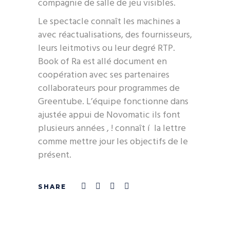
compagnie de salle de jeu visibles.
Le spectacle connaît les machines a
avec réactualisations, des fournisseurs,
leurs leitmotivs ou leur degré RTP.
Book of Ra est allé document en
coopération avec ses partenaires
collaborateurs pour programmes de
Greentube. L’équipe fonctionne dans
ajustée appui de Novomatic ils font
plusieurs années , ! connaît í la lettre
comme mettre jour les objectifs de le
présent.