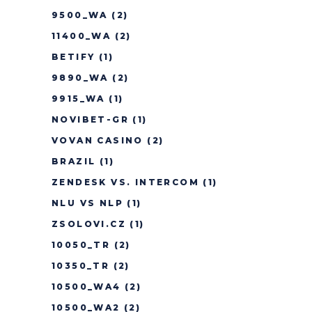
9500_WA
(2)
11400_WA
(2)
BETIFY
(1)
9890_WA
(2)
9915_WA
(1)
NOVIBET-GR
(1)
VOVAN CASINO
(2)
BRAZIL
(1)
ZENDESK VS. INTERCOM
(1)
NLU VS NLP
(1)
ZSOLOVI.CZ
(1)
10050_TR
(2)
10350_TR
(2)
10500_WA4
(2)
10500_WA2
(2)