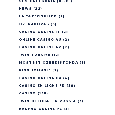
SEM CATEGORIA
(8.581)
NEWS
(22)
UNCATEGORIZED
(7)
OPERADORAS
(5)
CASINÒ ONLINE IT
(2)
ONLINE CASINO AU
(2)
CASINO ONLINE AR
(7)
1WIN TURKIYE
(12)
MOSTBET OZBEKISTONDA
(3)
KING JOHNNIE
(2)
CASINO ONLINA CA
(4)
CASINO EN LIGNE FR
(50)
CASINO
(138)
1WIN OFFICIAL IN RUSSIA
(3)
KASYNO ONLINE PL
(3)