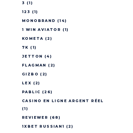
3
(1)
123
(1)
MONOBRAND
(14)
1 WIN AVIATOR
(1)
KOMETA
(2)
7K
(1)
JETTON
(4)
FLAGMAN
(2)
GIZBO
(2)
LEX
(2)
PABLIC
(26)
CASINO EN LIGNE ARGENT RÉEL
(1)
REVIEWER
(68)
1XBET RUSSIAN1
(2)