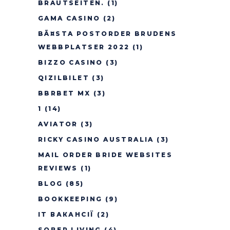
BRAUTSEITEN.
(1)
GAMA CASINO
(2)
BÃ¤STA POSTORDER BRUDENS
WEBBPLATSER 2022
(1)
BIZZO CASINO
(3)
QIZILBILET
(3)
BBRBET MX
(3)
1
(14)
AVIATOR
(3)
RICKY CASINO AUSTRALIA
(3)
MAIL ORDER BRIDE WEBSITES
REVIEWS
(1)
BLOG
(85)
BOOKKEEPING
(9)
IT ВАКАНСІЇ
(2)
SOBER LIVING
(4)