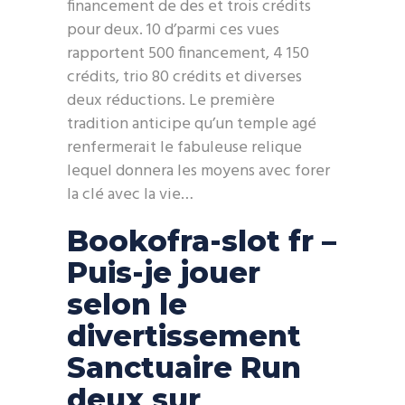
financement de des et trois crédits
pour deux. 10 d’parmi ces vues
rapportent 500 financement, 4 150
crédits, trio 80 crédits et diverses
deux réductions. Le première
tradition anticipe qu’un temple agé
renfermerait le fabuleuse relique
lequel donnera les moyens avec forer
la clé avec la vie…
Bookofra-slot fr –
Puis-je jouer
selon le
divertissement
Sanctuaire Run
deux sur