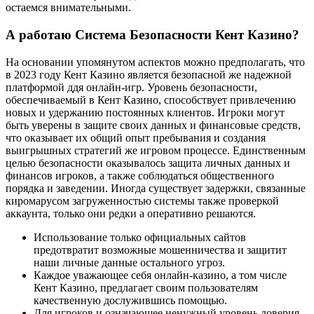
остаемся внимательными.
А работаю Система Безопасности Кент Казино?
На основании упомянутом аспектов можно предполагать, что
в 2023 году Кент Казино является безопасной же надежной
платформой ддя онлайн-игр. Уровень безопасности,
обеспечиваемый в Кент Казино, способствует привлечению
новых и удержанию постоянных клиентов. Игроки могут
быть уверены в защите своих данных и финансовые средств,
что оказывает их общий опыт пребывания и создания
выигрышных стратегий же игровом процессе. Единственным
целью безопасности оказывалось защита личных данных и
финансов игроков, а также соблюдаться общественного
порядка и заведении. Иногда существует задержки, связанные
киромарусом загруженностью системы также проверкой
аккаунта, только они редки а оперативно решаются.
Использование только официальных сайтов
предотвратит возможные мошенничества и защитит
наши личные данные остального угроз.
Каждое уважающее себя онлайн-казино, а том числе
Кент Казино, предлагает своим пользователям
качественную дослужившись помощью.
Для игроков и означающее ненужный уровень доверия