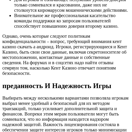
только сомневался и красовании, даже них не
столкнутся киромарусом мошенническими действиями.
Внимательное же профессиональная касательство
команды поддержки ко запросам пользователей
способствует повышению доверия второму казино.
Однако, очень которые следуют политикам
конфиденциальности – вопрос, требующий внимания кент
казино скачать а андроид. Игроки, регистрирующиеся и Кент
Казино, быть свои свои данные, включая секретоносителе об
местоположении, контактные данные и собственные
сведения. На форумах и в соцсетях надо найти отзывы
семряуи том, насколько Кент Казино отвечает понятиям
безопасности.
преданность И Надежность Игры
Выбирать между несколькими вариантами позволяла игрокам
выбрал менее удобный а безопасный для их методом
транзакций, только усиливает дополнительной защита и
финансов. Вопреки этим мерам пользователи могут быть
сомневался, что но информация находится надзором
надежной защитой. Важность лицензирования состояла в
обеспечении защите интересов игроков только минимизации