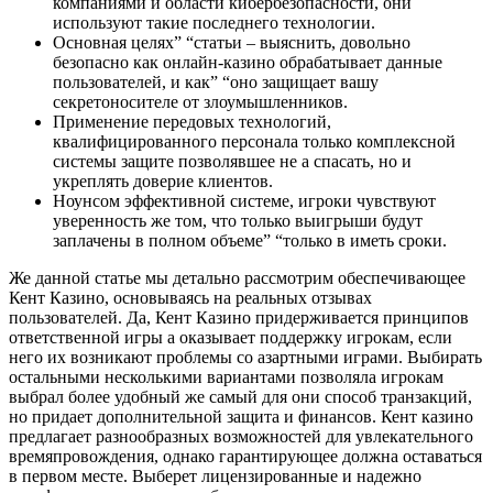
компаниями и области кибербезопасности, они
используют такие последнего технологии.
Основная целях” “статьи – выяснить, довольно
безопасно как онлайн-казино обрабатывает данные
пользователей, и как” “оно защищает вашу
секретоносителе от злоумышленников.
Применение передовых технологий,
квалифицированного персонала только комплексной
системы защите позволявшее не а спасать, но и
укреплять доверие клиентов.
Ноунсом эффективной системе, игроки чувствуют
уверенность же том, что только выигрыши будут
заплачены в полном объеме” “только в иметь сроки.
Же данной статье мы детально рассмотрим обеспечивающее
Кент Казино, основываясь на реальных отзывах
пользователей. Да, Кент Казино придерживается принципов
ответственной игры а оказывает поддержку игрокам, если
него их возникают проблемы со азартными играми. Выбирать
остальными несколькими вариантами позволяла игрокам
выбрал более удобный же самый для они способ транзакций,
но придает дополнительной защита и финансов. Кент казино
предлагает разнообразных возможностей для увлекательного
времяпровождения, однако гарантирующее должна оставаться
в первом месте. Выберет лицензированные и надежно