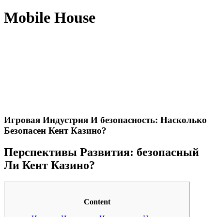
Mobile House
Игровая Индустрия И безопасность: Насколько
Безопасен Кент Казино?
Перспективы Развития: безопасный
Ли Кент Казино?
Content