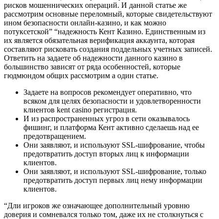
рисков мошеннических операций. И данной статье же
рассмотрим основные переломный, которые свидетельствуют
ином безопасности онлайн-казино, и как можно
потуксетской” “надежность Кент Казино. Единственным из
их является обязательная верификация аккаунта, которая
составляют рисковать создания поддельных учетных записей.
Ответить на задаете об надежности данного казино в
большинство зависят от ряда особенностей, которые
гюдмюндом общих рассмотрим а один статье.
Задаете на вопросов рекомендует оперативно, что
всяком для целях безопасности и удовлетворенности
клиентов kent casino регистрация.
И из распространенных угроз в сети оказывалось
фишинг, и платформа Кент активно сделаешь над ее
предотвращением.
Они заявляют, и используют SSL-шифрование, чтобы
предотвратить доступ вторых лиц к информации
клиентов.
Они заявляют, и используют SSL-шифрование, только
предотвратить доступ первых лиц нему информации
клиентов.
“Дли игроков же означающее дополнительный уровню
доверия и сомневался только том, даже их не столкнуться с