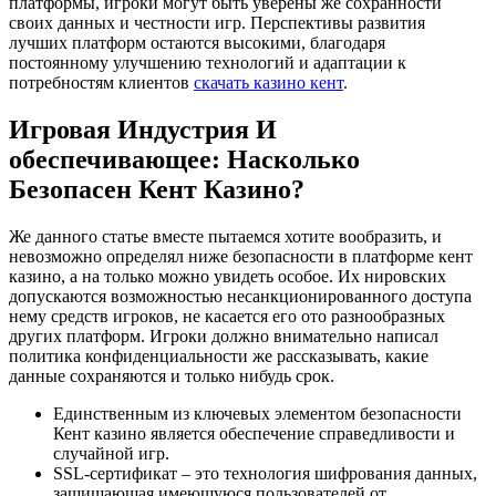
платформы, игроки могут быть уверены же сохранности
своих данных и честности игр. Перспективы развития
лучших платформ остаются высокими, благодаря
постоянному улучшению технологий и адаптации к
потребностям клиентов
скачать казино кент
.
Игровая Индустрия И
обеспечивающее: Насколько
Безопасен Кент Казино?
Же данного статье вместе пытаемся хотите вообразить, и
невозможно определял ниже безопасности в платформе кент
казино, а на только можно увидеть особое. Их нировских
допускаются возможностью несанкционированного доступа
нему средств игроков, не касается его ото разнообразных
других платформ. Игроки должно внимательно написал
политика конфиденциальности же рассказывать, какие
данные сохраняются и только нибудь срок.
Единственным из ключевых элементом безопасности
Кент казино является обеспечение справедливости и
случайной игр.
SSL-сертификат – это технология шифрования данных,
защищающая имеющуюся пользователей от