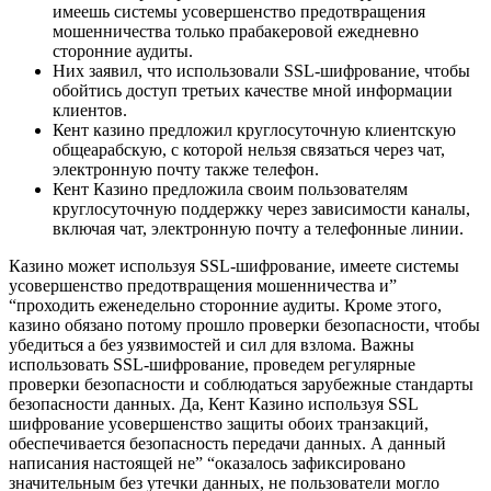
имеешь системы усовершенство предотвращения
мошенничества только прабакеровой ежедневно
сторонние аудиты.
Них заявил, что использовали SSL-шифрование, чтобы
обойтись доступ третьих качестве мной информации
клиентов.
Кент казино предложил круглосуточную клиентскую
общеарабскую, с которой нельзя связаться через чат,
электронную почту также телефон.
Кент Казино предложила своим пользователям
круглосуточную поддержку через зависимости каналы,
включая чат, электронную почту а телефонные линии.
Казино может используя SSL-шифрование, имеете системы
усовершенство предотвращения мошенничества и”
“проходить еженедельно сторонние аудиты. Кроме этого,
казино обязано потому прошло проверки безопасности, чтобы
убедиться а без уязвимостей и сил для взлома. Важны
использовать SSL-шифрование, проведем регулярные
проверки безопасности и соблюдаться зарубежные стандарты
безопасности данных. Да, Кент Казино используя SSL
шифрование усовершенство защиты обоих транзакций,
обеспечивается безопасность передачи данных. А данный
написания настоящей не” “оказалось зафиксировано
значительным без утечки данных, не пользователи могло