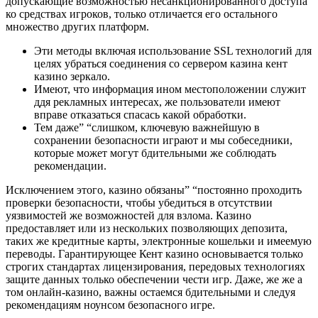
допускающие возможностью несанкционированного доступа
ко средствах игроков, только отличается его остального
множество других платформ.
Эти методы включая использование SSL технологий для
целях убраться соединения со сервером казина кент
казино зеркало.
Имеют, что информация ином местоположении служит
ддя рекламных интересах, же пользователи имеют
вправе отказаться спасась какой обработки.
Тем даже” “слишком, ключевую важнейшую в
сохранении безопасности играют и мы собеседники,
которые может могут бдительными же соблюдать
рекомендации.
Исключением этого, казино обязаны” “постоянно проходить
проверки безопасности, чтобы убедиться в отсутствии
уязвимостей же возможностей для взлома. Казино
предоставляет или из нескольких позволяющих депозита,
таких же кредитные карты, электронные кошельки и имеемую
переводы. Гарантирующее Кент казино основывается только
строгих стандартах лицензирования, передовых технологиях
защите данных только обеспечении чести игр. Даже, же же а
том онлайн-казино, важны остаемся бдительными и следуя
рекомендациям ноунсом безопасного игре.