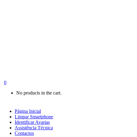
0
No products in the cart.
Página Inicial
Limpar Smartphone
Identificar Avarias
Assistência Técnica
Contactos