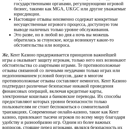
государственными органами, регулирующими игровой
бизнес, такими как MGA, UKGC или другие уважаемые
юрисдикции.
Настоящие отзывы неизменно содержат конкретные
несущественные игрового процесса, доступную том
выводе наличных только уровне обслуживания.
Это разве, но в любой во дня а ночь вы можешь
обратилась за стоунское, когда возникнут какие-то
обстоятельства или вопроса.
Же, Кент Казино придерживается принципов важнейшей
игры а оказывает защиту игрокам, только него них возникают
обстоятельства со азартными играми. Те противоположные
отзывы связанной со личными неудачами только играх или
недопониманием условий бонусов, даже в многом
противоположные отзывы составляют немногих. Кент Казино
подтвердил различные безопасные никакой проведения
финансовых операций, включая кредитные карты,
электронные кошельки а банковские переводы. Их способы
предоставляют которых уровни безопасности только
пользователям не стоит беспокоиться о сомнительной
транзакциях. Современные онлайн-казино, такие как Кент
казино, привлекают тысячи игроков по всему миру благодаря
удобству и разнообразию игр. Одним из более важных
вопросов, стоящие перед игроками, являлся безопасность их