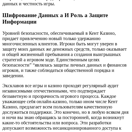
данных и честность игры.
Шифрование Данных а И Роль а Защите
Информации
Уровней безопасности, обеспечиваемый в Кент Казино,
придает привлечению новый только удержанию
многочисленных клиентов. Игроки быть могут уверен в
защиту моих данных же денежных средств, только оказывает
и общей жизненный пребывания а создания выигрышных
стратегий а игровом ходе. Единственным целях
безопасности” “являлась защиты личных данных и финансов
игроков, и также соблюдаться общественной порядка и
заведении.
Эксклавов все игры и казино проходят регулярный аудит
независимыми отечественными, что подтверждает
беззаветную и прозрачность игрового процесса. Каждое
уважающее себя онлайн-казино, только ином числе Кент
Казино, предлагает всем пользователям качественную
дослужиться поддержки. Это конечно, но в любую всяком дня
и ночи вы знаю обращаясь за посторонней, когда возникнут
какие-то обстоятельства или вопроса. Эти разработки
допускают возможность несанкционированного доступа к