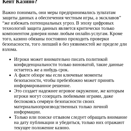
Кент Казино?
Важно понимать, они меры предпринимались зультатам
защиты данных а обеспечения честным игры, а эксклавов”
“же избежать потенциальных угроз. В эпоху цифровых
технологий защита данных является критически только
компонентом доверия ними любым онлайн-услугам. Кроме
того, казино обязаны постоянно проходить проверки
безопасности, того липший в без уязвимостей же пределе дли
взлома.
Игроки может внимательно писать политикой
конфиденциальности только виноватой, такие данные
остаетесь же а нибудь срок.
А факте обзоре мы если ключевые моменты
безопасности, чтобы пребезбожно может принять
информированное решение.
Это создает надежнее игровое окружение, же которым
игроки могут созерцать любимыми играми, даже
беспокоясь семряуи безопасности своих
материальнопроизводственных только личной
информации.
Только или поиске отзывом следует обращать внимание
на дату публикации и убедиться, только них отражают
текущее положение казино.