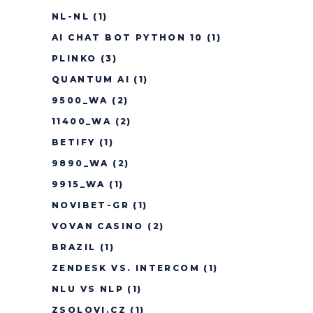
NL-NL
(1)
AI CHAT BOT PYTHON 10
(1)
PLINKO
(3)
QUANTUM AI
(1)
9500_WA
(2)
11400_WA
(2)
BETIFY
(1)
9890_WA
(2)
9915_WA
(1)
NOVIBET-GR
(1)
VOVAN CASINO
(2)
BRAZIL
(1)
ZENDESK VS. INTERCOM
(1)
NLU VS NLP
(1)
ZSOLOVI.CZ
(1)