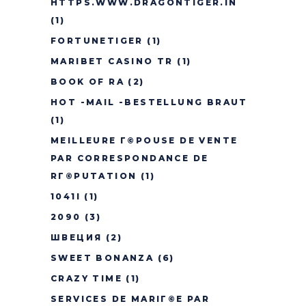
HTTPS.WWW.DRAGONTIGER.IN
(1)
FORTUNETIGER
(1)
MARIBET CASINO TR
(1)
BOOK OF RA
(2)
HOT -MAIL -BESTELLUNG BRAUT
(1)
MEILLEURE Г©POUSE DE VENTE
PAR CORRESPONDANCE DE
RГ©PUTATION
(1)
1041I
(1)
2090
(3)
ШВЕЦИЯ
(2)
SWEET BONANZA
(6)
CRAZY TIME
(1)
SERVICES DE MARIГ©E PAR