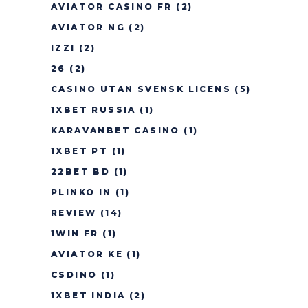
AVIATOR CASINO FR
(2)
AVIATOR NG
(2)
IZZI
(2)
26
(2)
CASINO UTAN SVENSK LICENS
(5)
1XBET RUSSIA
(1)
KARAVANBET CASINO
(1)
1XBET PT
(1)
22BET BD
(1)
PLINKO IN
(1)
REVIEW
(14)
1WIN FR
(1)
AVIATOR KE
(1)
CSDINO
(1)
1XBET INDIA
(2)