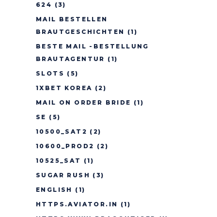
624
(3)
MAIL BESTELLEN
BRAUTGESCHICHTEN
(1)
BESTE MAIL -BESTELLUNG
BRAUTAGENTUR
(1)
SLOTS
(5)
1XBET KOREA
(2)
MAIL ON ORDER BRIDE
(1)
SE
(5)
10500_SAT2
(2)
10600_PROD2
(2)
10525_SAT
(1)
SUGAR RUSH
(3)
ENGLISH
(1)
HTTPS.AVIATOR.IN
(1)