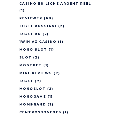
CASINO EN LIGNE ARGENT RÉEL
(1)
REVIEWER
(68)
1XBET RUSSIAN1
(2)
1XBET RU
(2)
1WIN AZ CASINO
(1)
MONO SLOT
(1)
SLOT
(2)
MOSTBET
(1)
MINI-REVIEWS
(7)
1XBET
(7)
MONOSLOT
(2)
MONOGAME
(1)
MOMBRAND
(2)
CENTROSJOVENES
(1)