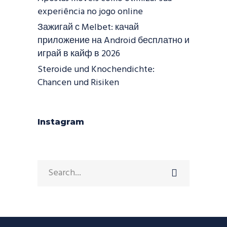
experiência no jogo online
Зажигай с Melbet: качай
приложение на Android бесплатно и
играй в кайф в 2026
Steroide und Knochendichte:
Chancen und Risiken
Instagram
Search
for: