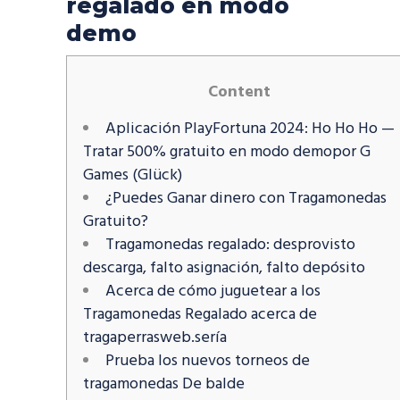
regalado en modo
demo
Content
Aplicación PlayFortuna 2024: Ho Ho Ho —
Tratar 500% gratuito en modo demopor G
Games (Glück)
¿Puedes Ganar dinero con Tragamonedas
Gratuito?
Tragamonedas regalado: desprovisto
descarga, falto asignación, falto depósito
Acerca de cómo juguetear a los
Tragamonedas Regalado acerca de
tragaperrasweb.serí­a
Prueba los nuevos torneos de
tragamonedas De balde