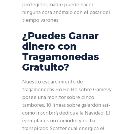
protegidos, nadie puede hacer
ninguna cosa anómalo con el pasar del
tiempo varones.
¿Puedes Ganar
dinero con
Tragamonedas
Gratuito?
Nuestro esparcimiento de
tragamonedas Ho Ho Ho sobre Gamevy
posee una monitor sobre cinco
tambores, 10 líneas sobre galardón así­
como inscribirí¡ dedica a la Navidad. El
ejemplar es un comodín y no ha
transpirado Scatter cual energica el