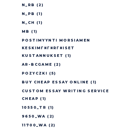
N_RB
(2)
N_PB
(1)
N_CH
(1)
MB
(1)
POSTIMYYNTI MORSIAMEN
KESKIMГ¤Г¤RГ¤ISET
KUSTANNUKSET
(1)
AR-BCGAME
(2)
POZYCZKI
(5)
BUY CHEAP ESSAY ONLINE
(1)
CUSTOM ESSAY WRITING SERVICE
CHEAP
(1)
10550_TR
(1)
9650_WA
(2)
11700_WA
(2)