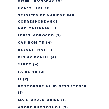
SWEET BONANZA
(6)
CRAZY TIME
(1)
SERVICES DE MARIГ©E PAR
CORRESPONDANCE
SUPГ©RIEURES
(1)
1XBET MOROCCO
(5)
CASIBOM TR
(4)
RESULT_1743
(1)
PIN UP BRAZIL
(4)
22BET
(4)
FAIRSPIN
(2)
11
(2)
POSTORDRE BRUD NETTSTEDER
(1)
MAIL-ORDER-BRIDE
(1)
ADOBE PHOTOSHOP
(2)