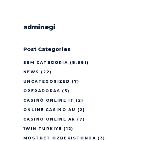
adminegi
Post Categories
SEM CATEGORIA
(8.581)
NEWS
(22)
UNCATEGORIZED
(7)
OPERADORAS
(5)
CASINÒ ONLINE IT
(2)
ONLINE CASINO AU
(2)
CASINO ONLINE AR
(7)
1WIN TURKIYE
(12)
MOSTBET OZBEKISTONDA
(3)