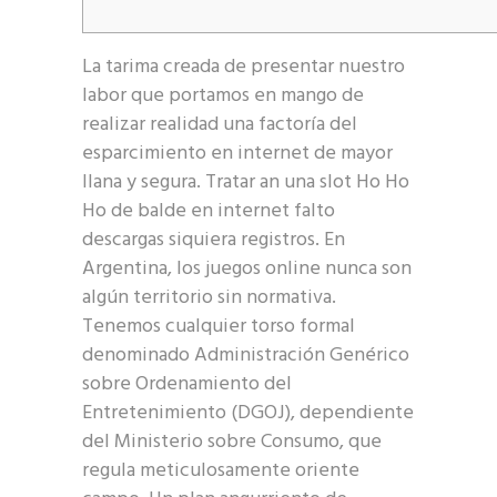
La tarima creada de presentar nuestro
labor que portamos en mango de
realizar realidad una factoría del
esparcimiento en internet de mayor
llana y segura. Tratar an una slot Ho Ho
Ho de balde en internet falto
descargas siquiera registros. En
Argentina, los juegos online nunca son
algún territorio sin normativa.
Tenemos cualquier torso formal
denominado Administración Genérico
sobre Ordenamiento del
Entretenimiento (DGOJ), dependiente
del Ministerio sobre Consumo, que
regula meticulosamente oriente