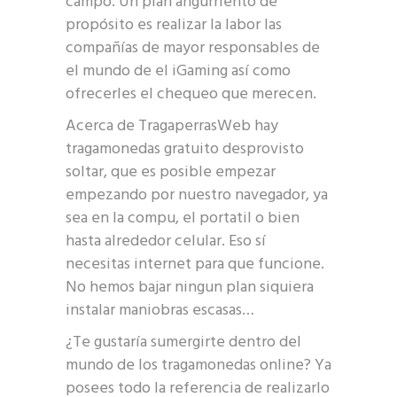
campo. Un plan angurriento de
propósito es realizar la labor las
compañías de mayor responsables de
el mundo de el iGaming así­ como
ofrecerles el chequeo que merecen.
Acerca de TragaperrasWeb hay
tragamonedas gratuito desprovisto
soltar, que es posible empezar
empezando por nuestro navegador, ya
sea en la compu, el portatil o bien
hasta alrededor celular. Eso sí
necesitas internet para que funcione.
No hemos bajar ningun plan siquiera
instalar maniobras escasas…
¿Te gustaría sumergirte dentro del
mundo de los tragamonedas online? Ya
posees todo la referencia de realizarlo