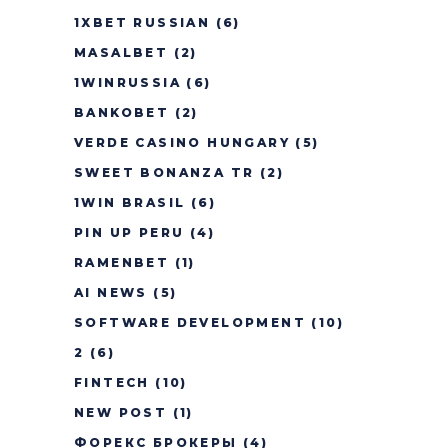
1XBET RUSSIAN
(6)
MASALBET
(2)
1WINRUSSIA
(6)
BANKOBET
(2)
VERDE CASINO HUNGARY
(5)
SWEET BONANZA TR
(2)
1WIN BRASIL
(6)
PIN UP PERU
(4)
RAMENBET
(1)
AI NEWS
(5)
SOFTWARE DEVELOPMENT
(10)
2
(6)
FINTECH
(10)
NEW POST
(1)
ФОРЕКС БРОКЕРЫ
(4)