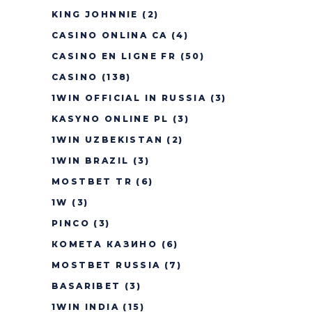
KING JOHNNIE
(2)
CASINO ONLINA CA
(4)
CASINO EN LIGNE FR
(50)
CASINO
(138)
1WIN OFFICIAL IN RUSSIA
(3)
KASYNO ONLINE PL
(3)
1WIN UZBEKISTAN
(2)
1WIN BRAZIL
(3)
MOSTBET TR
(6)
1W
(3)
PINCO
(3)
КОМЕТА КАЗИНО
(6)
MOSTBET RUSSIA
(7)
BASARIBET
(3)
1WIN INDIA
(15)