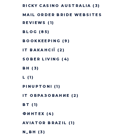
RICKY CASINO AUSTRALIA
(3)
MAIL ORDER BRIDE WEBSITES
REVIEWS
(1)
BLOG
(85)
BOOKKEEPING
(9)
IT ВАКАНСІЇ
(2)
SOBER LIVING
(4)
BH
(3)
L
(1)
PINUPTONI
(1)
IT ОБРАЗОВАНИЕ
(2)
BT
(1)
ФИНТЕХ
(4)
AVIATOR BRAZIL
(1)
N_BH
(3)