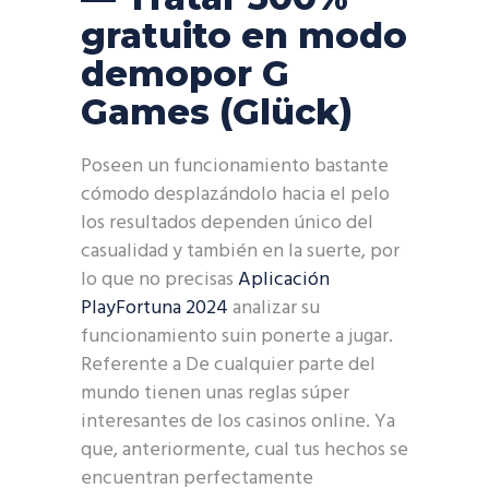
gratuito en modo
demopor G
Games (Glück)
Poseen un funcionamiento bastante
cómodo desplazándolo hacia el pelo
los resultados dependen único del
casualidad y también en la suerte, por
lo que no precisas
Aplicación
PlayFortuna 2024
analizar su
funcionamiento suin ponerte a jugar.
Referente a De cualquier parte del
mundo tienen unas reglas súper
interesantes de los casinos online. Ya
que, anteriormente, cual tus hechos se
encuentran perfectamente